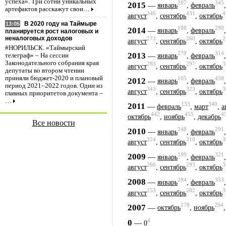
успеха». Три сотни уникальных
207
345
2015
—
январь
,
февраль
артефактов расскажут свои…
346
431
4
август
,
сентябрь
,
октябрь
В 2020 году на Таймыре
13:05
108
290
2014
—
январь
,
февраль
планируется рост налоговых и
неналоговых доходов
273
260
2
август
,
сентябрь
,
октябрь
#НОРИЛЬСК. «Таймырский
279
314
2013
—
телеграф» – На сессии
январь
,
февраль
Законодательного собрания края
283
297
3
август
,
сентябрь
,
октябрь
депутаты во втором чтении
приняли бюджет-2020 и плановый
105
438
2012
—
январь
,
февраль
период 2021–2022 годов. Один из
343
323
3
август
,
сентябрь
,
октябрь
главных приоритетов документа –
…
133
340
2011
—
февраль
,
март
,
а
442
455
4
октябрь
,
ноябрь
,
декабрь
Все новости
248
291
2010
—
январь
,
февраль
324
310
3
август
,
сентябрь
,
октябрь
199
321
2009
—
январь
,
февраль
266
293
3
август
,
сентябрь
,
октябрь
284
353
2008
—
январь
,
февраль
253
282
3
август
,
сентябрь
,
октябрь
178
204
2007
—
октябрь
,
ноябрь
4
0
—
0