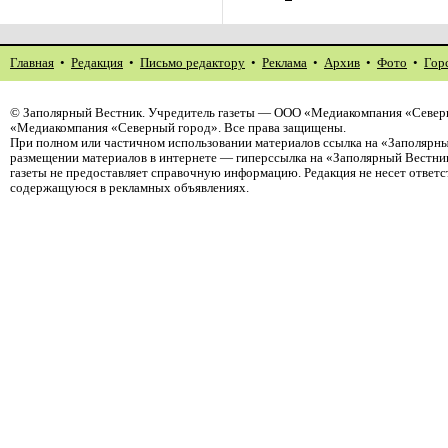
Главная
•
Редакция
•
Письмо редактору
•
Реклама
•
Архив
•
Фото
•
Гор
©
Заполярный Вестник
. Учредитель газеты — ООО «Медиакомпания «Северн
«Медиакомпания «Северный город». Все права защищены.
При полном или частичном использовании материалов ссылка на «Заполярны
размещении материалов в интернете — гиперссылка на «Заполярный Вестник
газеты не предоставляет справочную информацию. Редакция не несет ответ
содержащуюся в рекламных объявлениях.