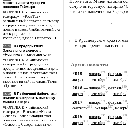
Кроме того, Музей истории ос
может вывезти мусор из
самую интересную историю "О
поселков Таймыра
выставки намечено на 7 феврал
#НОРИЛЬСК. «Таймырский
телеграф» – «РостТех» –
региональный оператор по вывозу
0
твердых коммунальных отходов –
подало в краевой арбитражный суд
иск к управлению
Росприроднадзора. Оператор…
←
В Красноярском крае готовя
микропереписи населения
На предприятиях
14:05
Заполярного филиала
«Норникеля» зажигают елки
#НОРИЛЬСК. «Таймырский
Архив новостей
телеграф» – По традиции на
предприятиях-передовиках в день
176
218
выполнения плана устанавливают
2019
—
январь
,
февраль
символ Нового года – елку и
196
179
2
август
,
сентябрь
,
октябрь
зажигают на ней гирлянды. Таким
образом…
262
180
2018
—
январь
,
февраль
256
213
2
август
,
сентябрь
,
октябрь
В Публичной библиотеке
13:25
начали монтировать выставку
278
360
2017
—
«Книга Севера»
январь
,
февраль
281
327
#НОРИЛЬСК. «Таймырский
сентябрь
,
октябрь
,
ноябрь
телеграф» – Выставка «Книга
231
380
2016
—
Севера» – завершающий этап
январь
,
февраль
большого межмузейного проекта
381
347
3
август
,
сентябрь
,
октябрь
«Освоение Севера: тысяча лет