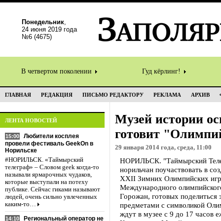
Понедельник
,
24 июня 2019 года
№6 (4675)
В четвертом поколении
Гуд кёрлинг!
ГЛАВНАЯ
РЕДАКЦИЯ
ПИСЬМО РЕДАКТОРУ
РЕКЛАМА
АРХИВ
Музей истории ос
ЛЕНТА НОВОСТЕЙ
готовит "Олимпи
Любители косплея
15:00
провели фестиваль GeekOn в
29 января 2014 года, среда, 11:00
Норильске
#НОРИЛЬСК. «Таймырский
НОРИЛЬСК. "Таймырский Теле
телеграф» – Словом geek когда-то
норильчан поучаствовать в со
называли ярмарочных чудаков,
XXII Зимних Олимпийских игр 
которые выступали на потеху
Международного олимпийского
публике. Сейчас гиками называют
Горожан, готовых поделиться 
людей, очень сильно увлеченных
каким-то…
предметами с символикой Оли
ждут в музее с 9 до 17 часов 
Региональный оператор не
14:10