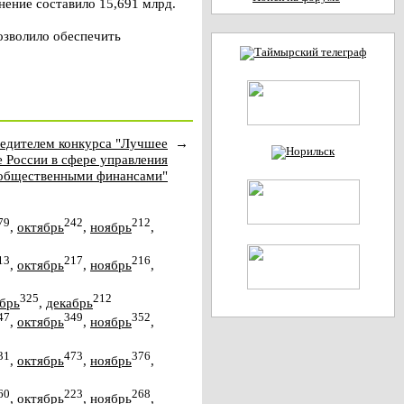
нение составило 15,691 млрд.
озволило обеспечить
бедителем конкурса "Лучшее
→
 России в сфере управления
общественными финансами"
79
242
212
,
октябрь
,
ноябрь
,
13
217
216
,
октябрь
,
ноябрь
,
325
212
брь
,
декабрь
47
349
352
,
октябрь
,
ноябрь
,
31
473
376
,
октябрь
,
ноябрь
,
60
223
268
,
октябрь
,
ноябрь
,