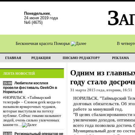
Понедельник
,
24 июня 2019 года
№6 (4675)
Бесконечная красота Поморья
В четвер
ГЛАВНАЯ
РЕДАКЦИЯ
ПИСЬМО РЕДАКТОРУ
РЕКЛАМА
Одним из главных
ЛЕНТА НОВОСТЕЙ
году стало досро
Любители косплея
15:00
провели фестиваль GeekOn в
31 марта 2015 года, вторник, 16:51
Норильске
#НОРИЛЬСК. «Таймырский
НОРИЛЬСК. "Таймырский Телег
телеграф» – Словом geek когда-то
долговых обязательств. Об это
называли ярмарочных чудаков,
работе за минувший год.
которые выступали на потеху
"В целях сбалансированности 
публике. Сейчас гиками называют
увеличению доходов, оптимиза
людей, очень сильно увлеченных
каким-то…
всего года позволила достичь 
Муниципальный долг по состоя
Региональный оператор не
14:10