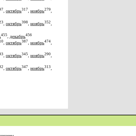
97
317
279
,
октябрь
,
ноябрь
,
23
398
352
,
октябрь
,
ноябрь
,
455
456
ь
,
декабрь
10
387
474
,
октябрь
,
ноябрь
,
93
345
290
,
октябрь
,
ноябрь
,
82
347
313
,
октябрь
,
ноябрь
,
ащищены.