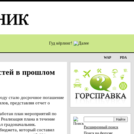
Гуд кёрлинг!
WAP
PDA
стей в прошлом
году стало досрочное погашение
илов, представляя отчет о
работан план мероприятий по
Реализация плана в течение
ал градоначальник.
Расширенный поиск
 бюджета, который составил
Поиск на форуме