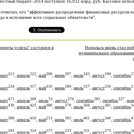
 местный бюджет–2014 поступило 16,932 млрд. руб. Кассовое испол
 отметил, что "эффективное распределение финансовых ресурсов п
да и исполнение всех социальных обязательств".
зонты успеха" состоялся в
Норильск вновь стал по
муниципальное образование
213
222
206
207
243
196
1
март
,
апрель
,
май
,
июнь
,
июль
,
август
,
сентябрь
224
317
310
290
327
256
2
март
,
апрель
,
май
,
июнь
,
июль
,
август
,
сентябрь
471
209
53
376
281
327
март
,
апрель
,
июль
,
август
,
сентябрь
,
октябрь
,
ноя
430
425
380
279
304
381
3
март
,
апрель
,
май
,
июнь
,
июль
,
август
,
сентябрь
398
410
213
303
461
346
4
март
,
апрель
,
май
,
июнь
,
июль
,
август
,
сентябрь
293
324
275
233
331
273
2
март
,
апрель
,
май
,
июнь
,
июль
,
август
,
сентябрь