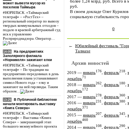
более 1,24 млрд. руб. Всего в
может вывезти мусор из
руб.
поселков Таймыра
В своем докладе Олег Курилов
#НОРИЛЬСК. «Таймырский
социальную стабильность горо
телеграф» – «РостТех» –
региональный оператор по вывозу
твердых коммунальных отходов –
0
подало в краевой арбитражный суд
иск к управлению
Росприроднадзора. Оператор…
←
Юбилейный фестиваль "Гори
Талнахе
На предприятиях
14:05
Заполярного филиала
«Норникеля» зажигают елки
Архив новостей
#НОРИЛЬСК. «Таймырский
телеграф» – По традиции на
176
218
2019
—
январь
,
февраль
,
предприятиях-передовиках в день
71
декабрь
выполнения плана устанавливают
символ Нового года – елку и
262
180
2018
—
январь
,
февраль
,
зажигают на ней гирлянды. Таким
172
декабрь
образом…
278
360
2017
—
январь
,
февраль
,
В Публичной библиотеке
13:25
231
380
2016
—
январь
,
февраль
,
начали монтировать выставку
371
«Книга Севера»
декабрь
#НОРИЛЬСК. «Таймырский
207
345
2015
—
январь
,
февраль
,
телеграф» – Выставка «Книга
460
декабрь
Севера» – завершающий этап
108
290
большого межмузейного проекта
2014
—
январь
,
февраль
,