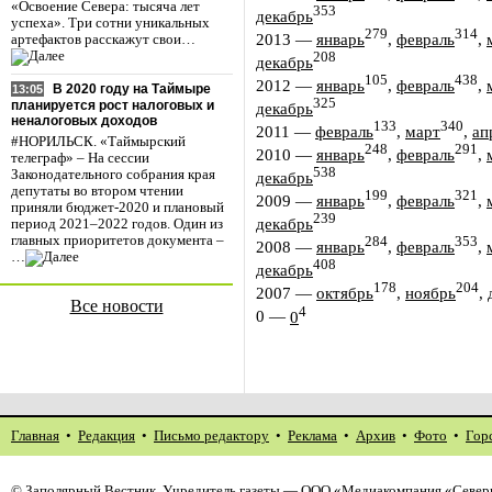
«Освоение Севера: тысяча лет
353
декабрь
успеха». Три сотни уникальных
279
314
2013
—
январь
,
февраль
,
артефактов расскажут свои…
208
декабрь
105
438
2012
—
январь
,
февраль
,
В 2020 году на Таймыре
13:05
325
планируется рост налоговых и
декабрь
неналоговых доходов
133
340
2011
—
февраль
,
март
,
ап
#НОРИЛЬСК. «Таймырский
248
291
2010
—
январь
,
февраль
,
телеграф» – На сессии
538
Законодательного собрания края
декабрь
депутаты во втором чтении
199
321
2009
—
январь
,
февраль
,
приняли бюджет-2020 и плановый
239
декабрь
период 2021–2022 годов. Один из
главных приоритетов документа –
284
353
2008
—
январь
,
февраль
,
…
408
декабрь
178
204
2007
—
октябрь
,
ноябрь
,
Все новости
4
0
—
0
Главная
•
Редакция
•
Письмо редактору
•
Реклама
•
Архив
•
Фото
•
Гор
©
Заполярный Вестник
. Учредитель газеты — ООО «Медиакомпания «Северн