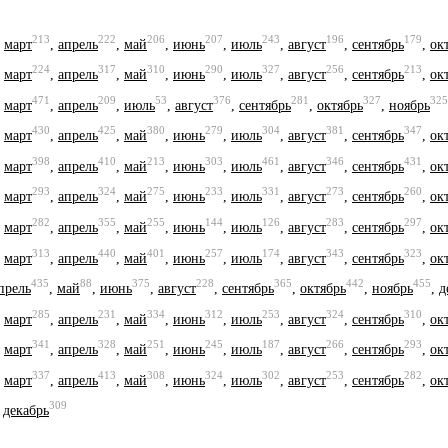
213
222
206
207
243
196
179
,
март
,
апрель
,
май
,
июнь
,
июль
,
август
,
сентябрь
,
ок
224
317
310
290
327
256
213
,
март
,
апрель
,
май
,
июнь
,
июль
,
август
,
сентябрь
,
ок
471
209
53
376
281
327
325
,
март
,
апрель
,
июль
,
август
,
сентябрь
,
октябрь
,
ноябрь
430
425
380
279
304
381
347
,
март
,
апрель
,
май
,
июнь
,
июль
,
август
,
сентябрь
,
ок
398
410
213
303
461
346
431
,
март
,
апрель
,
май
,
июнь
,
июль
,
август
,
сентябрь
,
ок
293
324
275
233
331
273
260
,
март
,
апрель
,
май
,
июнь
,
июль
,
август
,
сентябрь
,
ок
282
355
255
144
126
283
297
,
март
,
апрель
,
май
,
июнь
,
июль
,
август
,
сентябрь
,
ок
313
440
401
257
174
343
323
,
март
,
апрель
,
май
,
июнь
,
июль
,
август
,
сентябрь
,
ок
435
88
375
228
365
442
455
прель
,
май
,
июнь
,
август
,
сентябрь
,
октябрь
,
ноябрь
,
д
285
231
334
312
253
324
310
,
март
,
апрель
,
май
,
июнь
,
июль
,
август
,
сентябрь
,
ок
341
328
251
245
187
266
293
,
март
,
апрель
,
май
,
июнь
,
июль
,
август
,
сентябрь
,
ок
337
413
308
324
302
253
282
,
март
,
апрель
,
май
,
июнь
,
июль
,
август
,
сентябрь
,
ок
309
,
декабрь