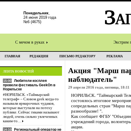
Понедельник
,
24 июня 2019 года
№6 (4675)
С мечом в руках
Экстрим 
ГЛАВНАЯ
РЕДАКЦИЯ
ПИСЬМО РЕДАКТОРУ
РЕКЛАМА
Акция "Марш пар
ЛЕНТА НОВОСТЕЙ
наблюдатель"
Любители косплея
15:00
провели фестиваль GeekOn в
29 апреля 2016 года, пятница, 18:11
Норильске
#НОРИЛЬСК. «Таймырский
НОРИЛЬСК. "Таймырский Телег
телеграф» – Словом geek когда-то
состоялось итоговое меропри
называли ярмарочных чудаков,
сопредельных стран "Марш пар
которые выступали на потеху
разнообразие! ".
публике. Сейчас гиками называют
Как сообщает ФГБУ "Объединен
людей, очень сильно увлеченных
каким-то…
учреждений города, волонтеры
акции.
Региональный оператор не
14:10