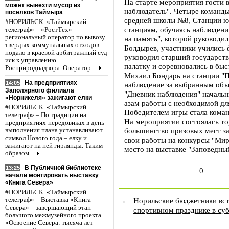
На старте мероприятия гости 
может вывезти мусор из
наблюдатель". Четыре команды
поселков Таймыра
средней школы №8, Станции ю
#НОРИЛЬСК. «Таймырский
станциям, обучаясь наблюдени
телеграф» – «РостТех» –
региональный оператор по вывозу
на память", которой руководи
твердых коммунальных отходов –
Болдырев, участники учились 
подало в краевой арбитражный суд
руководил старший государств
иск к управлению
палатку и соревновались в бы
Росприроднадзора. Оператор…
Михаил Бондарь на станции "
На предприятиях
14:05
наблюдение за выбранным объе
Заполярного филиала
"Дневник наблюдения" начальн
«Норникеля» зажигают елки
азам работы с необходимой дл
#НОРИЛЬСК. «Таймырский
Победителем игры стала кома
телеграф» – По традиции на
На мероприятии состоялась то
предприятиях-передовиках в день
большинство призовых мест за
выполнения плана устанавливают
символ Нового года – елку и
свои работы на конкурсы "Мир
зажигают на ней гирлянды. Таким
место на выставке "Заповедны
образом…
В Публичной библиотеке
13:25
0
начали монтировать выставку
«Книга Севера»
#НОРИЛЬСК. «Таймырский
←
Норильские бюджетники вст
телеграф» – Выставка «Книга
Севера» – завершающий этап
спортивном празднике в су
большого межмузейного проекта
«Освоение Севера: тысяча лет