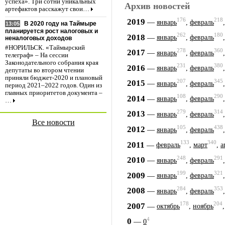
успеха». Три сотни уникальных
Архив новостей
артефактов расскажут свои…
176
218
2019
—
январь
,
февраль
В 2020 году на Таймыре
13:05
планируется рост налоговых и
262
180
2018
—
январь
,
февраль
неналоговых доходов
#НОРИЛЬСК. «Таймырский
278
360
2017
—
январь
,
февраль
телеграф» – На сессии
Законодательного собрания края
231
380
2016
—
январь
,
февраль
депутаты во втором чтении
приняли бюджет-2020 и плановый
207
345
2015
—
январь
,
февраль
период 2021–2022 годов. Один из
главных приоритетов документа –
108
290
2014
—
январь
,
февраль
…
279
314
2013
—
январь
,
февраль
Все новости
105
438
2012
—
январь
,
февраль
133
340
2011
—
февраль
,
март
,
а
248
291
2010
—
январь
,
февраль
199
321
2009
—
январь
,
февраль
284
353
2008
—
январь
,
февраль
178
204
2007
—
октябрь
,
ноябрь
4
0
—
0