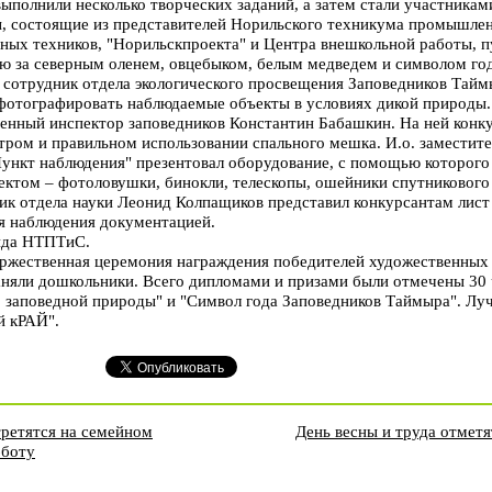
выполнили несколько творческих заданий, а затем стали участник
, состоящие из представителей Норильского техникума промышлен
ных техников, "Норильскпроекта" и Центра внешкольной работы, 
ю за северным оленем, овцебыком, белым медведем и символом год
л сотрудник отдела экологического просвещения Заповедников Тай
фотографировать наблюдаемые объекты в условиях дикой природы.
енный инспектор заповедников Константин Бабашкин. На ней конк
стром и правильном использовании спального мешка. И.о. заместит
Пункт наблюдения" презентовал оборудование, с помощью которог
ктом – фотоловушки, бинокли, телескопы, ошейники спутникового
ик отдела науки Леонид Колпащиков представил конкурсантам лист
я наблюдения документацией.
нда НТПТиС.
ржественная церемония награждения победителей художественных 
няли дошкольники. Всего дипломами и призами были отмечены 30 
 заповедной природы" и "Символ года Заповедников Таймыра". Лу
й кРАЙ".
ретятся на семейном
День весны и труда отметя
бботу