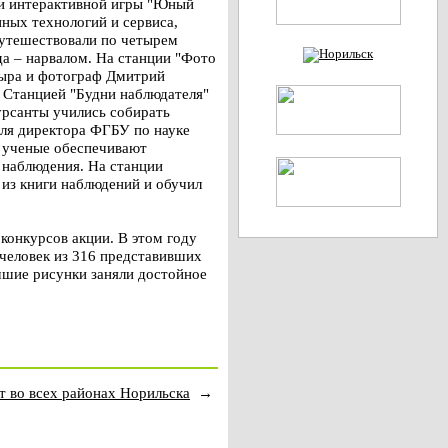
ами интерактивной игры "Юный
ных технологий и сервиса,
путешествовали по четырем
а – нарвалом. На станции "Фото
мыра и фотограф Дмитрий
 Станцией "Будни наблюдателя"
урсанты учились собирать
еля директора ФГБУ по науке
о ученые обеспечивают
 наблюдения. На станции
 из книги наблюдений и обучил
конкурсов акции. В этом году
человек из 316 представивших
чшие рисунки заняли достойное
т во всех районах Норильска
→