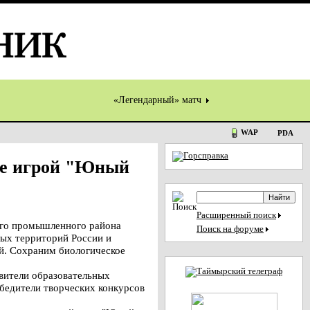
«Легендарный» матч
WAP
PDA
ке игрой "Юный
Расширенный поиск
ого промышленного района
Поиск на форуме
ых территорий России и
й. Сохраним биологическое
вители образовательных
обедители творческих конкурсов