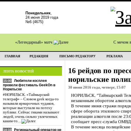
Понедельник
,
24 июня 2019 года
№6 (4675)
«Легендарный» матч
С мечом 
ГЛАВНАЯ
РЕДАКЦИЯ
ПИСЬМО РЕДАКТОРУ
РЕКЛАМА
16 рейдов по пре
ЛЕНТА НОВОСТЕЙ
норильские поли
Любители косплея
15:00
провели фестиваль GeekOn в
30 июня 2016 года, четверг, 15:07
Норильске
#НОРИЛЬСК. «Таймырский
НОРИЛЬСК. "Таймырский Телег
телеграф» – Словом geek когда-то
незаконным оборотом алкогол
называли ярмарочных чудаков,
В течение июня стражи порядк
которые выступали на потеху
сфере оборота этилового спир
публике. Сейчас гиками называют
реализации алкоголя после 23
людей, очень сильно увлеченных
каким-то…
сообщает пресс-служба ОМВД 
В течение месяца полицейские
Региональный оператор не
14:10