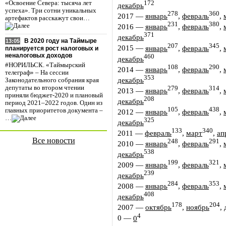
172
«Освоение Севера: тысяча лет
декабрь
успеха». Три сотни уникальных
278
360
2017
—
январь
,
февраль
,
артефактов расскажут свои…
231
380
2016
—
январь
,
февраль
,
371
декабрь
В 2020 году на Таймыре
13:05
207
345
2015
—
январь
,
февраль
,
планируется рост налоговых и
неналоговых доходов
460
декабрь
#НОРИЛЬСК. «Таймырский
108
290
2014
—
январь
,
февраль
,
телеграф» – На сессии
353
декабрь
Законодательного собрания края
депутаты во втором чтении
279
314
2013
—
январь
,
февраль
,
приняли бюджет-2020 и плановый
208
декабрь
период 2021–2022 годов. Один из
105
438
главных приоритетов документа –
2012
—
январь
,
февраль
,
…
325
декабрь
133
340
2011
—
февраль
,
март
,
ап
Все новости
248
291
2010
—
январь
,
февраль
,
538
декабрь
199
321
2009
—
январь
,
февраль
,
239
декабрь
284
353
2008
—
январь
,
февраль
,
408
декабрь
178
204
2007
—
октябрь
,
ноябрь
,
4
0
—
0