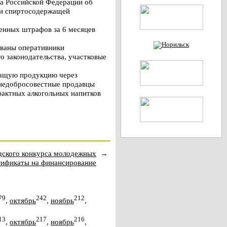
са Российской Федерации об
 и спиртосодержащей
енных штрафов за 6 месяцев
ованы оперативники
о законодательства, участковые
жащую продукцию через
в недобросовестные продавцы
фактных алкогольных напитков
дского конкурса молодежных
→
тификаты на финансирование
79
242
212
,
октябрь
,
ноябрь
,
13
217
216
,
октябрь
,
ноябрь
,