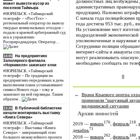
должностных лиц возбуждены д
может вывезти мусор из
административных правонаруш
поселков Таймыра
продукции). Наложено штрафо
#НОРИЛЬСК. «Таймырский
С начала года полицейскими п
телеграф» – «РостТех» –
региональный оператор по вывозу
года достигла 953 тыс. руб., в
твердых коммунальных отходов –
На установление мест изготов
подало в краевой арбитражный суд
подразделений экономической 
иск к управлению
уполномоченные и наружные н
Росприроднадзора. Оператор…
Сотрудники полиции обращают
интернет-сайты и аккаунты со
На предприятиях
14:05
могут реализовывать опасную
Заполярного филиала
необходимо сообщать по телеф
«Норникеля» зажигают елки
#НОРИЛЬСК. «Таймырский
телеграф» – По традиции на
0
предприятиях-передовиках в день
выполнения плана устанавливают
символ Нового года – елку и
←
Врачи Краевого центра охр
зажигают на ней гирлянды. Таким
образом…
применили "наружный акуш
медицинской ситуации
В Публичной библиотеке
13:25
Архив новостей
начали монтировать выставку
«Книга Севера»
176
218
2019
—
январь
,
февраль
,
#НОРИЛЬСК. «Таймырский
телеграф» – Выставка «Книга
71
декабрь
Севера» – завершающий этап
262
180
2018
—
январь
,
февраль
,
большого межмузейного проекта