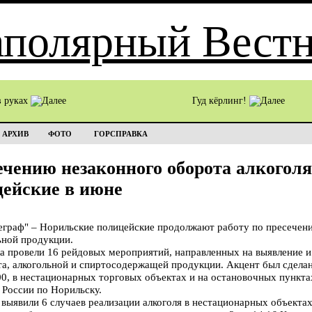
в руках
Гуд кёрлинг!
АРХИВ
ФОТО
ГОРСПРАВКА
сечению незаконного оборота алкогол
цейские в июне
раф" – Норильские полицейские продолжают работу по пресечени
ьной продукции.
а провели 16 рейдовых мероприятий, направленных на выявление 
та, алкогольной и спиртосодержащей продукции. Акцент был сделан
:00, в нестационарных торговых объектах и на остановочных пункт
России по Норильску.
 выявили 6 случаев реализации алкоголя в нестационарных объекта