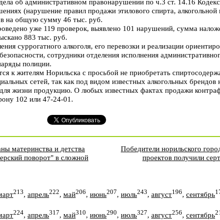
ела об административном правонарушении по ч.3 ст. 14.16 Кодек
ениях (нарушение правил продажи этилового спирта, алкогольной
в на общую сумму 46 тыс. руб.
роведено уже 119 проверок, выявлено 101 нарушений, сумма налож
зыскано 883 тыс. руб.
ления суррогатного алкоголя, его перевозки и реализации ориентир
безопасности, сотрудники отделения исполнения административног
аряды полиции.
ся к жителям Норильска с просьбой не приобретать спиртосодер
циальных сетей, так как под видом известных алкогольных брендо
 для жизни продукцию. О любых известных фактах продажи контра
ону 102 или 47-24-01.
аны материнства и детства
Победители норильского горо
ерский поворот" в сложной
проектов получили сер
213
222
206
207
243
196
1
март
,
апрель
,
май
,
июнь
,
июль
,
август
,
сентябрь
224
317
310
290
327
256
2
март
,
апрель
,
май
,
июнь
,
июль
,
август
,
сентябрь