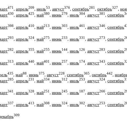
471
209
53
376
281
327
март
,
апрель
,
июль
,
август
,
сентябрь
,
октябрь
,
ноя
430
425
380
279
304
381
3
март
,
апрель
,
май
,
июнь
,
июль
,
август
,
сентябрь
398
410
213
303
461
346
4
март
,
апрель
,
май
,
июнь
,
июль
,
август
,
сентябрь
293
324
275
233
331
273
2
март
,
апрель
,
май
,
июнь
,
июль
,
август
,
сентябрь
282
355
255
144
126
283
2
март
,
апрель
,
май
,
июнь
,
июль
,
август
,
сентябрь
313
440
401
257
174
343
3
март
,
апрель
,
май
,
июнь
,
июль
,
август
,
сентябрь
435
88
375
228
365
442
рель
,
май
,
июнь
,
август
,
сентябрь
,
октябрь
,
ноябр
285
231
334
312
253
324
3
март
,
апрель
,
май
,
июнь
,
июль
,
август
,
сентябрь
341
328
251
245
187
266
2
март
,
апрель
,
май
,
июнь
,
июль
,
август
,
сентябрь
337
413
308
324
302
253
2
март
,
апрель
,
май
,
июнь
,
июль
,
август
,
сентябрь
309
декабрь