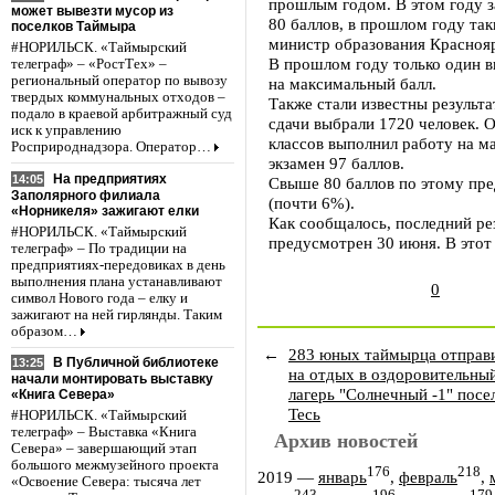
прошлым годом. В этом году 
может вывезти мусор из
80 баллов, в прошлом году та
поселков Таймыра
министр образования Краснояр
#НОРИЛЬСК. «Таймырский
В прошлом году только один 
телеграф» – «РостТех» –
региональный оператор по вывозу
на максимальный балл.
твердых коммунальных отходов –
Также стали известны результ
подало в краевой арбитражный суд
сдачи выбрали 1720 человек. 
иск к управлению
классов выполнил работу на м
Росприроднадзора. Оператор…
экзамен 97 баллов.
На предприятиях
14:05
Свыше 80 баллов по этому пре
Заполярного филиала
(почти 6%).
«Норникеля» зажигают елки
Как сообщалось, последний ре
#НОРИЛЬСК. «Таймырский
предусмотрен 30 июня. В этот
телеграф» – По традиции на
предприятиях-передовиках в день
выполнения плана устанавливают
0
символ Нового года – елку и
зажигают на ней гирлянды. Таким
образом…
←
283 юных таймырца отправ
В Публичной библиотеке
13:25
на отдых в оздоровительны
начали монтировать выставку
лагерь "Солнечный -1" посе
«Книга Севера»
Тесь
#НОРИЛЬСК. «Таймырский
телеграф» – Выставка «Книга
Архив новостей
Севера» – завершающий этап
большого межмузейного проекта
176
218
2019
—
январь
,
февраль
,
«Освоение Севера: тысяча лет