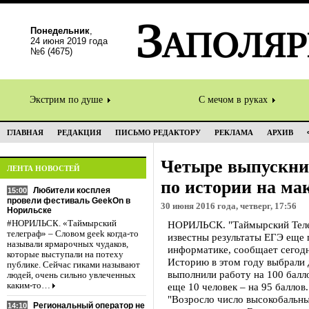
Понедельник
,
24 июня 2019 года
№6 (4675)
Экстрим по душе
С мечом в руках
ГЛАВНАЯ
РЕДАКЦИЯ
ПИСЬМО РЕДАКТОРУ
РЕКЛАМА
АРХИВ
Четыре выпускни
ЛЕНТА НОВОСТЕЙ
по истории на м
Любители косплея
15:00
провели фестиваль GeekOn в
30 июня 2016 года, четверг, 17:56
Норильске
#НОРИЛЬСК. «Таймырский
НОРИЛЬСК. "Таймырский Телег
телеграф» – Словом geek когда-то
известны результаты ЕГЭ еще 
называли ярмарочных чудаков,
информатике, сообщает сегодн
которые выступали на потеху
Историю в этом году выбрали 
публике. Сейчас гиками называют
выполнили работу на 100 балло
людей, очень сильно увлеченных
каким-то…
еще 10 человек – на 95 баллов.
"Возросло число высокобальны
Региональный оператор не
14:10