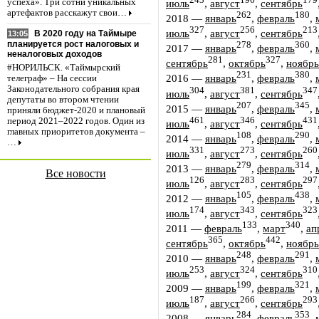
243
196
179
июль
,
август
,
сентябрь
успеха». Три сотни уникальных
артефактов расскажут свои…
262
180
2018
—
январь
,
февраль
,
327
256
213
июль
,
август
,
сентябрь
В 2020 году на Таймыре
13:05
планируется рост налоговых и
278
360
2017
—
январь
,
февраль
,
неналоговых доходов
281
327
сентябрь
,
октябрь
,
ноябрь
#НОРИЛЬСК. «Таймырский
231
380
2016
—
январь
,
февраль
,
телеграф» – На сессии
Законодательного собрания края
304
381
347
июль
,
август
,
сентябрь
депутаты во втором чтении
207
345
2015
—
январь
,
февраль
,
приняли бюджет-2020 и плановый
461
346
431
период 2021–2022 годов. Один из
июль
,
август
,
сентябрь
главных приоритетов документа –
108
290
2014
—
январь
,
февраль
,
…
331
273
260
июль
,
август
,
сентябрь
279
314
2013
—
январь
,
февраль
,
Все новости
126
283
297
июль
,
август
,
сентябрь
105
438
2012
—
январь
,
февраль
,
174
343
323
июль
,
август
,
сентябрь
133
340
2011
—
февраль
,
март
,
ап
365
442
сентябрь
,
октябрь
,
ноябрь
248
291
2010
—
январь
,
февраль
,
253
324
310
июль
,
август
,
сентябрь
199
321
2009
—
январь
,
февраль
,
187
266
293
июль
,
август
,
сентябрь
284
353
2008
—
январь
,
февраль
,