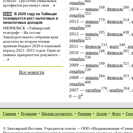
успеха». Три сотни уникальных
460
декабрь
артефактов расскажут свои…
108
290
2014
—
январь
,
февраль
,
353
В 2020 году на Таймыре
13:05
декабрь
планируется рост налоговых и
279
314
2013
—
январь
,
февраль
,
неналоговых доходов
208
декабрь
#НОРИЛЬСК. «Таймырский
105
438
телеграф» – На сессии
2012
—
январь
,
февраль
,
Законодательного собрания края
325
декабрь
депутаты во втором чтении
133
340
2011
—
февраль
,
март
,
ап
приняли бюджет-2020 и плановый
период 2021–2022 годов. Один из
248
291
2010
—
январь
,
февраль
,
главных приоритетов документа –
538
декабрь
…
199
321
2009
—
январь
,
февраль
,
239
декабрь
Все новости
284
353
2008
—
январь
,
февраль
,
408
декабрь
178
204
2007
—
октябрь
,
ноябрь
,
4
0
—
0
Главная
•
Редакция
•
Письмо редактору
•
Реклама
•
Архив
•
Фото
•
Гор
©
Заполярный Вестник
. Учредитель газеты — ООО «Медиакомпания «Северн