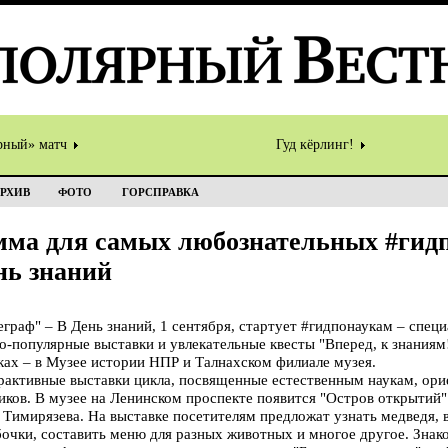
рный» матч
Гуд кёрлинг!
РХИВ
ФОТО
ГОРСПРАВКА
мма для самых любознательных #гидп
нь знаний
аф" – В День знаний, 1 сентября, стартует #гидпонаукам – специ
-популярные выставки и увлекательные квесты "Вперед, к знаниям
ах – в Музее истории НПР и Талнахском филиале музея.
рактивные выставки цикла, посвященные естественным наукам, ор
иков. В музее на Ленинском проспекте появится "Остров открытий"
 Тимирязева. На выставке посетителям предложат узнать медведя, в
бочки, составить меню для разных животных и многое другое. Знак