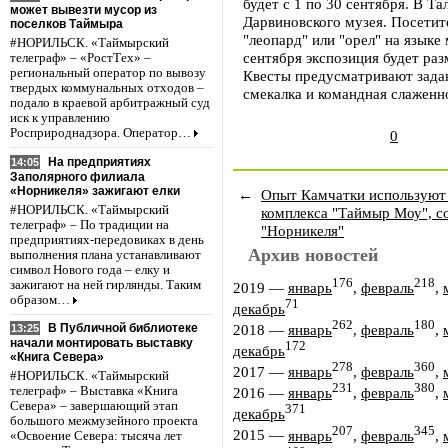
будет с 1 по 30 сентября. В Т
может вывезти мусор из
Дарвиновского музея. Посетит
поселков Таймыра
"леопард" или "орел" на языке
#НОРИЛЬСК. «Таймырский
сентября экспозиция будет раз
телеграф» – «РостТех» –
региональный оператор по вывозу
Квесты предусматривают задан
твердых коммунальных отходов –
смекалка и командная слаженн
подало в краевой арбитражный суд
иск к управлению
Росприроднадзора. Оператор…
0
На предприятиях
14:05
Заполярного филиала
«Норникеля» зажигают елки
←
Опыт Камчатки используют 
#НОРИЛЬСК. «Таймырский
комплекса "Таймыр Моу", с
телеграф» – По традиции на
"Норникеля"
предприятиях-передовиках в день
Архив новостей
выполнения плана устанавливают
символ Нового года – елку и
176
218
зажигают на ней гирлянды. Таким
2019
—
январь
,
февраль
,
образом…
71
декабрь
262
180
2018
—
январь
,
февраль
,
В Публичной библиотеке
13:25
начали монтировать выставку
172
декабрь
«Книга Севера»
278
360
2017
—
январь
,
февраль
,
#НОРИЛЬСК. «Таймырский
231
380
телеграф» – Выставка «Книга
2016
—
январь
,
февраль
,
Севера» – завершающий этап
371
декабрь
большого межмузейного проекта
207
345
2015
—
январь
,
февраль
,
«Освоение Севера: тысяча лет