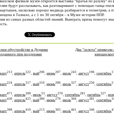
алнахском филиале музея откроется выставка "Братья по разуму" из
елям будут рассказывать, как разговаривают с помощью танца пчелы
 мартышек, насколько хорошо медведь разбирается в геометрии, а п
мещена в Талнахе, а с 1 по 30 октября – в Музее истории НПР.
ия из самых разных областей знаний. Выиграть призы помогут знан
ость.
при обустройстве в Дудинке
Два "золота" привезли
озданного при поддержке
юношеского
213
222
206
207
243
196
1
март
,
апрель
,
май
,
июнь
,
июль
,
август
,
сентябрь
224
317
310
290
327
256
2
март
,
апрель
,
май
,
июнь
,
июль
,
август
,
сентябрь
471
209
53
376
281
327
март
,
апрель
,
июль
,
август
,
сентябрь
,
октябрь
,
ноя
430
425
380
279
304
381
3
март
,
апрель
,
май
,
июнь
,
июль
,
август
,
сентябрь
398
410
213
303
461
346
4
март
,
апрель
,
май
,
июнь
,
июль
,
август
,
сентябрь