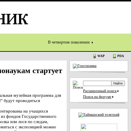
В четвертом поколении
WAP
PDA
онаукам стартует
Расширенный поиск
альная музейная программа для
Поиск на форуме
!" будут проводиться
иентированы на учащихся
 из фондов Государственного
олка или лося по следам,
омиться с экспозицией можно