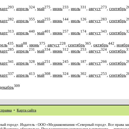
293
324
275
233
331
273
2
март
,
апрель
,
май
,
июнь
,
июль
,
август
,
сентябрь
282
355
255
144
126
283
2
март
,
апрель
,
май
,
июнь
,
июль
,
август
,
сентябрь
313
440
401
257
174
343
3
март
,
апрель
,
май
,
июнь
,
июль
,
август
,
сентябрь
435
88
375
228
365
442
рель
,
май
,
июнь
,
август
,
сентябрь
,
октябрь
,
ноябр
285
231
334
312
253
324
3
март
,
апрель
,
май
,
июнь
,
июль
,
август
,
сентябрь
341
328
251
245
187
266
2
март
,
апрель
,
май
,
июнь
,
июль
,
август
,
сентябрь
337
413
308
324
302
253
2
март
,
апрель
,
май
,
июнь
,
июль
,
август
,
сентябрь
309
декабрь
справка
•
Карта сайта
ый город». Издатель - ООО «Медиакомпания «Северный город». Все права з