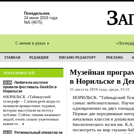
Понедельник
,
24 июня 2019 года
№6 (4675)
С мечом в руках
«Легенда
ГЛАВНАЯ
РЕДАКЦИЯ
ПИСЬМО РЕДАКТОРУ
РЕКЛАМА
А
Музейная програ
ЛЕНТА НОВОСТЕЙ
в Норильске в Де
Любители косплея
15:00
провели фестиваль GeekOn в
31 августа 2016 года, среда, 15:51
Норильске
#НОРИЛЬСК. «Таймырский
НОРИЛЬСК. "Таймырский Телегр
телеграф» – Словом geek когда-то
самых любознательных. Научно
называли ярмарочных чудаков,
одновременно на двух площадк
которые выступали на потеху
Первые две передвижные инте
публике. Сейчас гиками называют
начальных классов и дошкольн
людей, очень сильно увлеченных
каким-то…
биологического музея им. К.А.
посмотреть на мир глазами ба
Региональный оператор не
14:10