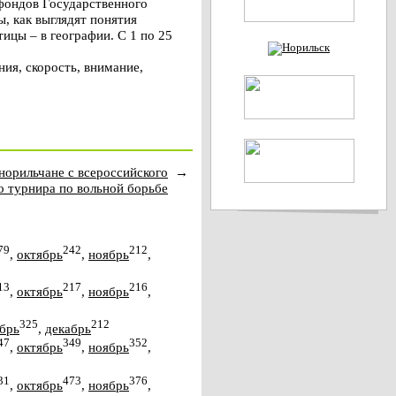
 фондов Государственного
, как выглядят понятия
тицы – в географии. С 1 по 25
ия, скорость, внимание,
 норильчане с всероссийского
→
 турнира по вольной борьбе
79
242
212
,
октябрь
,
ноябрь
,
13
217
216
,
октябрь
,
ноябрь
,
325
212
брь
,
декабрь
47
349
352
,
октябрь
,
ноябрь
,
31
473
376
,
октябрь
,
ноябрь
,