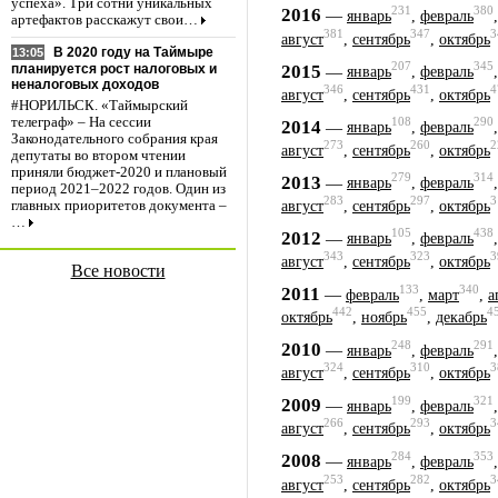
успеха». Три сотни уникальных
231
380
2016
—
январь
,
февраль
артефактов расскажут свои…
381
347
3
август
,
сентябрь
,
октябрь
В 2020 году на Таймыре
13:05
207
345
2015
—
планируется рост налоговых и
январь
,
февраль
неналоговых доходов
346
431
4
август
,
сентябрь
,
октябрь
#НОРИЛЬСК. «Таймырский
телеграф» – На сессии
108
290
2014
—
январь
,
февраль
Законодательного собрания края
273
260
2
август
,
сентябрь
,
октябрь
депутаты во втором чтении
приняли бюджет-2020 и плановый
279
314
2013
—
январь
,
февраль
период 2021–2022 годов. Один из
283
297
3
август
,
сентябрь
,
октябрь
главных приоритетов документа –
…
105
438
2012
—
январь
,
февраль
343
323
3
август
,
сентябрь
,
октябрь
Все новости
133
340
2011
—
февраль
,
март
,
а
442
455
4
октябрь
,
ноябрь
,
декабрь
248
291
2010
—
январь
,
февраль
324
310
3
август
,
сентябрь
,
октябрь
199
321
2009
—
январь
,
февраль
266
293
3
август
,
сентябрь
,
октябрь
284
353
2008
—
январь
,
февраль
253
282
3
август
,
сентябрь
,
октябрь