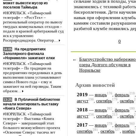
сельчане ходили в походы, уча
может вывезти мусор из
знакомились с техникой работы
поселков Таймыра
бисероплетения. Дети научилис
#НОРИЛЬСК. «Таймырский
навык при оформлении клумбы
телеграф» – «РостТех» –
региональный оператор по вывозу
камням составили разукрашен
твердых коммунальных отходов –
разбитой клумбе появились де
подало в краевой арбитражный суд
иск к управлению
Росприроднадзора. Оператор…
0
На предприятиях
14:05
Заполярного филиала
«Норникеля» зажигают елки
←
Благоустройство набережно
#НОРИЛЬСК. «Таймырский
озера Долгого обсудили в
телеграф» – По традиции на
Норильске
предприятиях-передовиках в день
выполнения плана устанавливают
символ Нового года – елку и
Архив новостей
зажигают на ней гирлянды. Таким
образом…
176
218
2019
—
январь
,
февраль
В Публичной библиотеке
196
179
2
13:25
август
,
сентябрь
,
октябрь
начали монтировать выставку
«Книга Севера»
262
180
2018
—
январь
,
февраль
#НОРИЛЬСК. «Таймырский
256
213
2
август
,
сентябрь
,
октябрь
телеграф» – Выставка «Книга
Севера» – завершающий этап
278
360
2017
—
январь
,
февраль
большого межмузейного проекта
281
327
сентябрь
,
октябрь
,
ноябрь
«Освоение Севера: тысяча лет