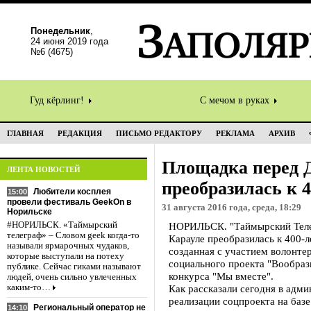
Понедельник
,
24 июня 2019 года
№6 (4675)
Гуд кёрлинг!
С мечом в руках
ГЛАВНАЯ
РЕДАКЦИЯ
ПИСЬМО РЕДАКТОРУ
РЕКЛАМА
АРХИВ
Площадка перед 
ЛЕНТА НОВОСТЕЙ
преобразилась к 
Любители косплея
15:00
провели фестиваль GeekOn в
31 августа 2016 года, среда, 18:29
Норильске
#НОРИЛЬСК. «Таймырский
НОРИЛЬСК. "Таймырский Телег
телеграф» – Словом geek когда-то
Карауле преобразилась к 400-
называли ярмарочных чудаков,
созданная с участием волонтер
которые выступали на потеху
социального проекта "Вообраз
публике. Сейчас гиками называют
конкурса "Мы вместе".
людей, очень сильно увлеченных
каким-то…
Как рассказали сегодня в адми
реализации соцпроекта на баз
Региональный оператор не
14:10