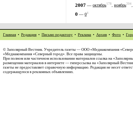
178
204
2007
—
октябрь
,
ноябрь
4
0
—
0
Главная
•
Редакция
•
Письмо редактору
•
Реклама
•
Архив
•
Фото
•
Гор
©
Заполярный Вестник
. Учредитель газеты — ООО «Медиакомпания «Северн
«Медиакомпания «Северный город». Все права защищены.
При полном или частичном использовании материалов ссылка на «Заполярны
размещении материалов в интернете — гиперссылка на «Заполярный Вестник
газеты не предоставляет справочную информацию. Редакция не несет ответ
содержащуюся в рекламных объявлениях.