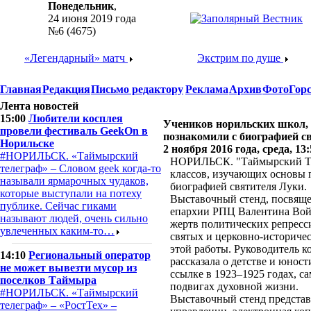
Понедельник
,
24 июня 2019 года
№6 (4675)
«Легендарный» матч
Экстрим по душе
Главная
Редакция
Письмо редактору
Реклама
Архив
Фото
Гор
Лента новостей
15:00
Любители косплея
Учеников норильских школ,
провели фестиваль GeekOn в
познакомили с биографией с
Норильске
2 ноября 2016 года, среда, 13:
#НОРИЛЬСК. «Таймырский
НОРИЛЬСК. "Таймырский Тел
телеграф» – Словом geek когда-то
классов, изучающих основы 
называли ярмарочных чудаков,
биографией святителя Луки.
которые выступали на потеху
Выставочный стенд, посвящ
публике. Сейчас гиками
епархии РПЦ Валентина Вой
называют людей, очень сильно
жертв политических репресс
увлеченных каким-то…
святых и церковно-историчес
этой работы. Руководитель 
14:10
Региональный оператор
рассказала о детстве и юнос
не может вывезти мусор из
ссылке в 1923–1925 годах, с
поселков Таймыра
подвигах духовной жизни.
#НОРИЛЬСК. «Таймырский
Выставочный стенд представ
телеграф» – «РостТех» –