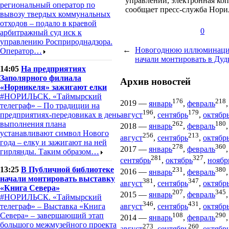
управлении, электронная коп
региональный оператор по
сообщает пресс-служба Нори
вывозу твердых коммунальных
отходов – подало в краевой
0
арбитражный суд иск к
управлению Росприроднадзора.
←
Новогоднюю иллюминац
Оператор…
начали монтировать в Дуд
14:05
На предприятиях
Заполярного филиала
Архив новостей
«Норникеля» зажигают елки
#НОРИЛЬСК. «Таймырский
176
218
2019
—
январь
,
февраль
телеграф» – По традиции на
196
179
предприятиях-передовиках в день
август
,
сентябрь
,
октябр
выполнения плана
262
180
2018
—
январь
,
февраль
устанавливают символ Нового
256
213
август
,
сентябрь
,
октябр
года – елку и зажигают на ней
278
360
2017
—
январь
,
февраль
гирлянды. Таким образом…
281
327
сентябрь
,
октябрь
,
ноябр
13:25
В Публичной библиотеке
231
380
2016
—
январь
,
февраль
начали монтировать выставку
381
347
август
,
сентябрь
,
октябр
«Книга Севера»
207
345
2015
—
январь
,
февраль
#НОРИЛЬСК. «Таймырский
346
431
август
,
сентябрь
,
октябр
телеграф» – Выставка «Книга
108
290
Севера» – завершающий этап
2014
—
январь
,
февраль
большого межмузейного проекта
273
260
август
,
сентябрь
,
октябр