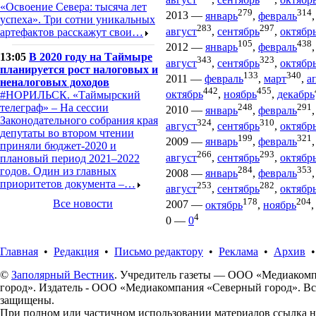
«Освоение Севера: тысяча лет
279
314
2013
—
январь
,
февраль
успеха». Три сотни уникальных
283
297
август
,
сентябрь
,
октябр
артефактов расскажут свои…
105
438
2012
—
январь
,
февраль
13:05
В 2020 году на Таймыре
343
323
август
,
сентябрь
,
октябр
планируется рост налоговых и
133
340
2011
—
февраль
,
март
,
а
неналоговых доходов
442
455
октябрь
,
ноябрь
,
декабрь
#НОРИЛЬСК. «Таймырский
248
291
телеграф» – На сессии
2010
—
январь
,
февраль
Законодательного собрания края
324
310
август
,
сентябрь
,
октябр
депутаты во втором чтении
199
321
2009
—
январь
,
февраль
приняли бюджет-2020 и
266
293
август
,
сентябрь
,
октябр
плановый период 2021–2022
284
353
годов. Один из главных
2008
—
январь
,
февраль
приоритетов документа –…
253
282
август
,
сентябрь
,
октябр
178
204
Все новости
2007
—
октябрь
,
ноябрь
4
0
—
0
Главная
•
Редакция
•
Письмо редактору
•
Реклама
•
Архив
©
Заполярный Вестник
. Учредитель газеты — ООО «Медиаком
город». Издатель - ООО «Медиакомпания «Северный город». Вс
защищены.
При полном или частичном использовании материалов ссылка 