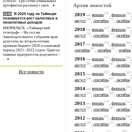
успеха». Три сотни уникальных
Архив новостей
артефактов расскажут свои…
176
218
2019
В 2020 году на Таймыре
—
13:05
январь
,
февраль
планируется рост налоговых и
196
179
2
август
,
сентябрь
,
октябрь
неналоговых доходов
#НОРИЛЬСК. «Таймырский
262
180
2018
—
январь
,
февраль
телеграф» – На сессии
256
213
2
август
,
сентябрь
,
октябрь
Законодательного собрания края
депутаты во втором чтении
278
360
2017
—
январь
,
февраль
приняли бюджет-2020 и плановый
281
327
период 2021–2022 годов. Один из
сентябрь
,
октябрь
,
ноябрь
главных приоритетов документа –
231
380
2016
—
январь
,
февраль
…
381
347
3
август
,
сентябрь
,
октябрь
Все новости
207
345
2015
—
январь
,
февраль
346
431
4
август
,
сентябрь
,
октябрь
108
290
2014
—
январь
,
февраль
273
260
2
август
,
сентябрь
,
октябрь
279
314
2013
—
январь
,
февраль
283
297
3
август
,
сентябрь
,
октябрь
105
438
2012
—
январь
,
февраль
343
323
3
август
,
сентябрь
,
октябрь
133
340