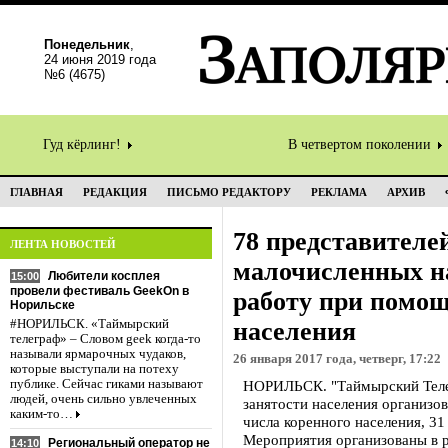
Понедельник
,
24 июня 2019 года
№6 (4675)
Гуд кёрлинг!
В четвертом поколении
ГЛАВНАЯ
РЕДАКЦИЯ
ПИСЬМО РЕДАКТОРУ
РЕКЛАМА
АРХИВ
78 представителе
ЛЕНТА НОВОСТЕЙ
малочисленных н
Любители косплея
15:00
провели фестиваль GeekOn в
работу при помо
Норильске
#НОРИЛЬСК. «Таймырский
населения
телеграф» – Словом geek когда-то
называли ярмарочных чудаков,
26 января 2017 года, четверг, 17:22
которые выступали на потеху
публике. Сейчас гиками называют
НОРИЛЬСК. "Таймырский Телег
людей, очень сильно увлеченных
занятости населения организо
каким-то…
числа коренного населения, 3
Мероприятия организованы в 
Региональный оператор не
14:10