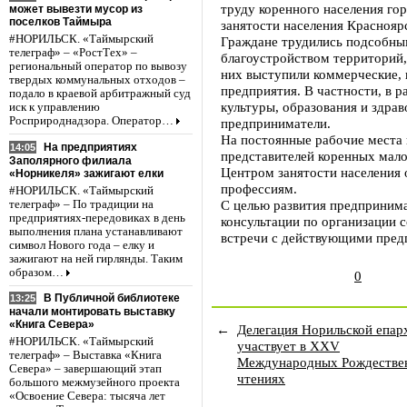
труду коренного населения гор
может вывезти мусор из
поселков Таймыра
занятости населения Красноярс
#НОРИЛЬСК. «Таймырский
Граждане трудились подсобны
телеграф» – «РостТех» –
благоустройством территорий, 
региональный оператор по вывозу
них выступили коммерческие,
твердых коммунальных отходов –
предприятия. В частности, в р
подало в краевой арбитражный суд
культуры, образования и здра
иск к управлению
Росприроднадзора. Оператор…
предприниматели.
На постоянные рабочие места 
На предприятиях
14:05
представителей коренных мало
Заполярного филиала
Центром занятости населения
«Норникеля» зажигают елки
профессиям.
#НОРИЛЬСК. «Таймырский
С целью развития предприним
телеграф» – По традиции на
предприятиях-передовиках в день
консультации по организации с
выполнения плана устанавливают
встречи с действующими пред
символ Нового года – елку и
зажигают на ней гирлянды. Таким
образом…
0
В Публичной библиотеке
13:25
начали монтировать выставку
«Книга Севера»
←
Делегация Норильской епар
#НОРИЛЬСК. «Таймырский
участвует в XXV
телеграф» – Выставка «Книга
Международных Рождестве
Севера» – завершающий этап
чтениях
большого межмузейного проекта
«Освоение Севера: тысяча лет