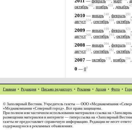
2011
—
февраль
,
март
,
а
442
455
4
октябрь
,
ноябрь
,
декабрь
248
291
2010
—
январь
,
февраль
324
310
3
август
,
сентябрь
,
октябрь
199
321
2009
—
январь
,
февраль
266
293
3
август
,
сентябрь
,
октябрь
284
353
2008
—
январь
,
февраль
253
282
3
август
,
сентябрь
,
октябрь
178
204
2007
—
октябрь
,
ноябрь
4
0
—
0
Главная
•
Редакция
•
Письмо редактору
•
Реклама
•
Архив
•
Фото
•
Гор
©
Заполярный Вестник
. Учредитель газеты — ООО «Медиакомпания «Северн
«Медиакомпания «Северный город». Все права защищены.
При полном или частичном использовании материалов ссылка на «Заполярны
размещении материалов в интернете — гиперссылка на «Заполярный Вестник
газеты не предоставляет справочную информацию. Редакция не несет ответ
содержащуюся в рекламных объявлениях.