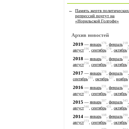
←
Память жертв политических
репрессий почтут на
«Норильской Голгофе»
Архив новостей
176
218
2019
—
январь
,
февраль
196
179
2
август
,
сентябрь
,
октябрь
262
180
2018
—
январь
,
февраль
256
213
2
август
,
сентябрь
,
октябрь
278
360
2017
—
январь
,
февраль
281
327
сентябрь
,
октябрь
,
ноябрь
231
380
2016
—
январь
,
февраль
381
347
3
август
,
сентябрь
,
октябрь
207
345
2015
—
январь
,
февраль
346
431
4
август
,
сентябрь
,
октябрь
108
290
2014
—
январь
,
февраль
273
260
2
август
,
сентябрь
,
октябрь