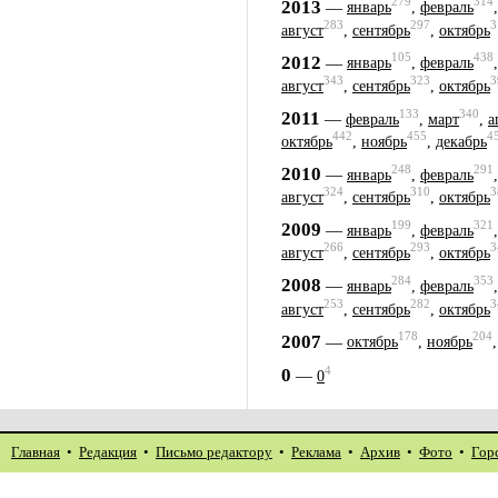
279
314
2013
—
январь
,
февраль
283
297
3
август
,
сентябрь
,
октябрь
105
438
2012
—
январь
,
февраль
343
323
3
август
,
сентябрь
,
октябрь
133
340
2011
—
февраль
,
март
,
а
442
455
4
октябрь
,
ноябрь
,
декабрь
248
291
2010
—
январь
,
февраль
324
310
3
август
,
сентябрь
,
октябрь
199
321
2009
—
январь
,
февраль
266
293
3
август
,
сентябрь
,
октябрь
284
353
2008
—
январь
,
февраль
253
282
3
август
,
сентябрь
,
октябрь
178
204
2007
—
октябрь
,
ноябрь
4
0
—
0
Главная
•
Редакция
•
Письмо редактору
•
Реклама
•
Архив
•
Фото
•
Гор