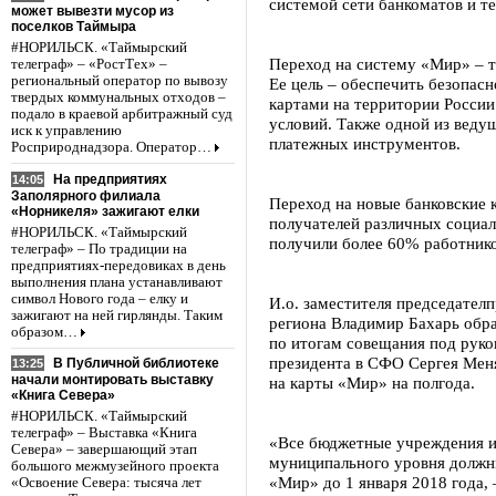
системой сети банкоматов и т
может вывезти мусор из
поселков Таймыра
#НОРИЛЬСК. «Таймырский
Переход на систему «Мир» – т
телеграф» – «РостТех» –
региональный оператор по вывозу
Ее цель – обеспечить безопас
твердых коммунальных отходов –
картами на территории Росси
подало в краевой арбитражный суд
условий. Также одной из веду
иск к управлению
платежных инструментов.
Росприроднадзора. Оператор…
На предприятиях
14:05
Заполярного филиала
Переход на новые банковские 
«Норникеля» зажигают елки
получателей различных социал
#НОРИЛЬСК. «Таймырский
получили более 60% работнико
телеграф» – По традиции на
предприятиях-передовиках в день
выполнения плана устанавливают
символ Нового года – елку и
И.о. заместителя председател
зажигают на ней гирлянды. Таким
региона Владимир Бахарь обра
образом…
по итогам совещания под рук
президента в СФО Сергея Мен
В Публичной библиотеке
13:25
начали монтировать выставку
на карты «Мир» на полгода.
«Книга Севера»
#НОРИЛЬСК. «Таймырский
телеграф» – Выставка «Книга
«Все бюджетные учреждения и 
Севера» – завершающий этап
муниципального уровня должны
большого межмузейного проекта
«Мир» до 1 января 2018 года,
«Освоение Севера: тысяча лет