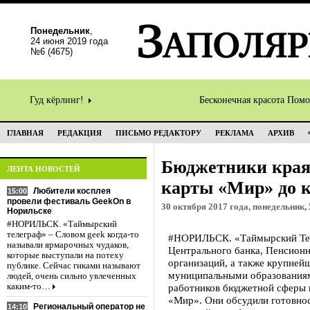
Понедельник
,
24 июня 2019 года
№6 (4675)
Гуд кёрлинг!
Бесконечная красота Пом
ГЛАВНАЯ
РЕДАКЦИЯ
ПИСЬМО РЕДАКТОРУ
РЕКЛАМА
АРХИВ
Бюджетники края
ЛЕНТА НОВОСТЕЙ
карты «Мир» до к
Любители косплея
15:00
провели фестиваль GeekOn в
30 октября 2017 года, понедельник, 
Норильске
#НОРИЛЬСК. «Таймырский
телеграф» – Словом geek когда-то
#НОРИЛЬСК. «Таймырский Теле
называли ярмарочных чудаков,
Центрального банка, Пенсионн
которые выступали на потеху
организаций, а также крупней
публике. Сейчас гиками называют
муниципальными образованиям
людей, очень сильно увлеченных
каким-то…
работников бюджетной сферы 
«Мир». Они обсудили готовнос
Региональный оператор не
14:10