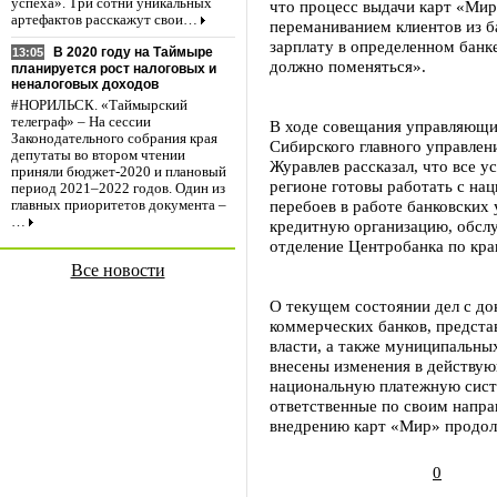
успеха». Три сотни уникальных
что процесс выдачи карт «Мир
артефактов расскажут свои…
переманиванием клиентов из ба
зарплату в определенном банке 
В 2020 году на Таймыре
13:05
должно поменяться».
планируется рост налоговых и
неналоговых доходов
#НОРИЛЬСК. «Таймырский
телеграф» – На сессии
В ходе совещания управляющи
Законодательного собрания края
Сибирского главного управлен
депутаты во втором чтении
Журавлев рассказал, что все у
приняли бюджет-2020 и плановый
регионе готовы работать с на
период 2021–2022 годов. Один из
перебоев в работе банковских
главных приоритетов документа –
…
кредитную организацию, обсл
отделение Центробанка по кра
Все новости
О текущем состоянии дел с до
коммерческих банков, предста
власти, а также муниципальны
внесены изменения в действую
национальную платежную сист
ответственные по своим напра
внедрению карт «Мир» продол
0