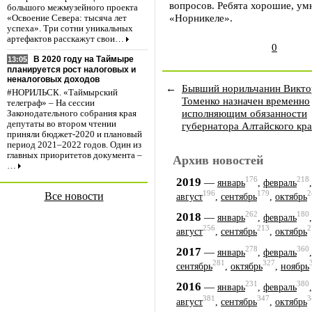
вопросов. Ребята хорошие, ум
большого межмузейного проекта
«Норникеле».
«Освоение Севера: тысяча лет
успеха». Три сотни уникальных
артефактов расскажут свои…
0
В 2020 году на Таймыре
13:05
планируется рост налоговых и
неналоговых доходов
←
Бывший норильчанин Викто
#НОРИЛЬСК. «Таймырский
Томенко назначен временно
телеграф» – На сессии
исполняющим обязанности
Законодательного собрания края
депутаты во втором чтении
губернатора Алтайского кра
приняли бюджет-2020 и плановый
период 2021–2022 годов. Один из
главных приоритетов документа –
Архив новостей
…
176
218
2019
—
январь
,
февраль
196
179
2
Все новости
август
,
сентябрь
,
октябрь
262
180
2018
—
январь
,
февраль
256
213
2
август
,
сентябрь
,
октябрь
278
360
2017
—
январь
,
февраль
281
327
сентябрь
,
октябрь
,
ноябрь
231
380
2016
—
январь
,
февраль
381
347
3
август
,
сентябрь
,
октябрь