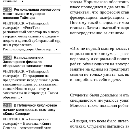
каким-то…
завода Норильского обеспечи
класс проводился в два этапа.
Региональный оператор не
14:10
студентам, что профессия стан
может вывезти мусор из
фрезеровщика, шлифовщика, св
поселков Таймыра
Поэтому такой специалист мож
#НОРИЛЬСК. «Таймырский
станках. Затем опытный токар
телеграф» – «РостТех» –
региональный оператор по вывозу
непосредственно за станком.
твердых коммунальных отходов –
подало в краевой арбитражный суд
иск к управлению
«Это не первый мастер-класс,
Росприроднадзора. Оператор…
норильского техникума, – расс
На предприятиях
14:05
персоналу и социальной полит
Заполярного филиала
ребят, обучающихся на электр
«Норникеля» зажигают елки
занятие на одном из предприя
#НОРИЛЬСК. «Таймырский
смогли не только узнать, как 
телеграф» – По традиции на
и попробовать себя в деле.
предприятиях-передовиках в день
выполнения плана устанавливают
символ Нового года – елку и
зажигают на ней гирлянды. Таким
Студенты были довольны и отм
образом…
специалистом им удалось узна
Моисеев также похвалил ребят
В Публичной библиотеке
13:25
начали монтировать выставку
«Книга Севера»
#НОРИЛЬСК. «Таймырский
«Я видел, что всем было интере
телеграф» – Выставка «Книга
облаках. Студенты пытались в
Севера» – завершающий этап