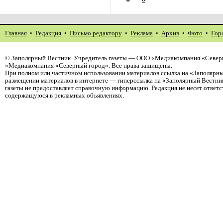
Главная
•
Редакция
•
Письмо редактору
•
Реклама
•
Архив
•
Фото
•
Гор
©
Заполярный Вестник
. Учредитель газеты — ООО «Медиакомпания «Северн
«Медиакомпания «Северный город». Все права защищены.
При полном или частичном использовании материалов ссылка на «Заполярны
размещении материалов в интернете — гиперссылка на «Заполярный Вестник
газеты не предоставляет справочную информацию. Редакция не несет ответ
содержащуюся в рекламных объявлениях.