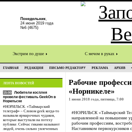
Понедельник
,
24 июня 2019 года
№6 (4675)
Экстрим по душе
С мечом в руках
ГЛАВНАЯ
РЕДАКЦИЯ
ПИСЬМО РЕДАКТОРУ
РЕКЛАМА
АРХИВ
Рабочие професси
ЛЕНТА НОВОСТЕЙ
«Норникеле»
Любители косплея
15:00
провели фестиваль GeekOn в
1 июня 2018 года, пятница, 7:00
Норильске
#НОРИЛЬСК. «Таймырский
телеграф» – Словом geek когда-то
#НОРИЛЬСК «Таймырский Теле
называли ярмарочных чудаков,
направленной на повышение ур
которые выступали на потеху
рабочим профессиям, востреб
публике. Сейчас гиками называют
Наставником первокурсников с
людей, очень сильно увлеченных