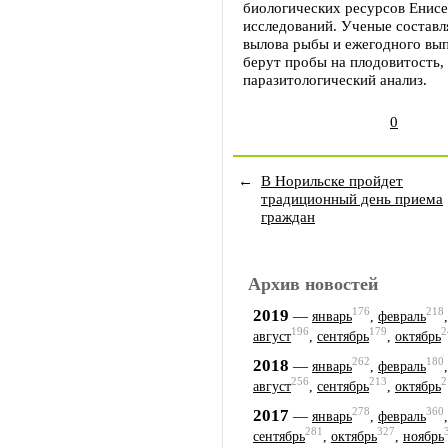
биологических ресурсов Енисе
исследований. Ученые состав
вылова рыбы и ежегодного вып
берут пробы на плодовитость,
паразитологический анализ.
0
←
В Норильске пройдет
традиционный день приема
граждан
Архив новостей
176
218
2019
—
январь
,
февраль
196
179
2
август
,
сентябрь
,
октябрь
262
180
2018
—
январь
,
февраль
256
213
2
август
,
сентябрь
,
октябрь
278
360
2017
—
январь
,
февраль
281
327
сентябрь
,
октябрь
,
ноябрь