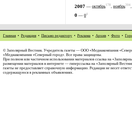
178
204
2007
—
октябрь
,
ноябрь
4
0
—
0
Главная
•
Редакция
•
Письмо редактору
•
Реклама
•
Архив
•
Фото
•
Гор
©
Заполярный Вестник
. Учредитель газеты — ООО «Медиакомпания «Северн
«Медиакомпания «Северный город». Все права защищены.
При полном или частичном использовании материалов ссылка на «Заполярны
размещении материалов в интернете — гиперссылка на «Заполярный Вестник
газеты не предоставляет справочную информацию. Редакция не несет ответ
содержащуюся в рекламных объявлениях.