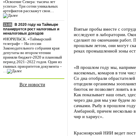
«Освоение Севера: тысяча лет
успеха». Три сотни уникальных
артефактов расскажут свои…
В 2020 году на Таймыре
13:05
Взятые пробы вместе с сотруд
планируется рост налоговых и
неналоговых доходов
исследуют в лаборатории. Око
#НОРИЛЬСК. «Таймырский
сделают по окончании работ. 
телеграф» – На сессии
прошлым летом, они могут ска
Законодательного собрания края
реках промышленной зоны ест
депутаты во втором чтении
приняли бюджет-2020 и плановый
период 2021–2022 годов. Один из
главных приоритетов документа –
«В прошлом году мы, наприме
…
насекомых, комаров в том чис
Со дна отобрали обрастателей
отцедили организмы зоопланкт
Все новости
биоток не позволяет ловить в 
Как показывает наш опыт, здес
через два дня мы уже будем л
сачками. Рыбу в прошлом году
Амбарной, причем несколько в
чир и хариус».
Красноярский НИИ ведет пост