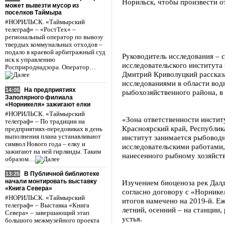
Норильск, чтобы произвести о
может вывезти мусор из
поселков Таймыра
#НОРИЛЬСК. «Таймырский
телеграф» – «РостТех» –
региональный оператор по вывозу
твердых коммунальных отходов –
подало в краевой арбитражный суд
Руководитель исследования – 
иск к управлению
исследовательского института
Росприроднадзора. Оператор…
Дмитрий Криволуцкий рассказ
исследованиями в области вод
На предприятиях
14:05
рыбохозяйственного района, в 
Заполярного филиала
«Норникеля» зажигают елки
#НОРИЛЬСК. «Таймырский
«Зона ответственности инстит
телеграф» – По традиции на
Красноярский край, Республик
предприятиях-передовиках в день
выполнения плана устанавливают
институт занимается рыбовод
символ Нового года – елку и
исследовательскими работами,
зажигают на ней гирлянды. Таким
нанесенного рыбному хозяйств
образом…
В Публичной библиотеке
13:25
начали монтировать выставку
Изучением биоценоза рек Дал
«Книга Севера»
согласно договору с «Норнике
#НОРИЛЬСК. «Таймырский
итогов намечено на 2019-й. Еж
телеграф» – Выставка «Книга
летний, осенний – на станции,
Севера» – завершающий этап
устья.
большого межмузейного проекта