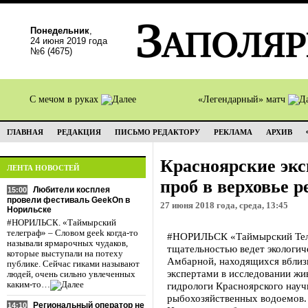
Понедельник
,
24 июня 2019 года
№6 (4675)
С мечом в руках
«Легендарный» матч
ГЛАВНАЯ
РЕДАКЦИЯ
ПИСЬМО РЕДАКТОРУ
РЕКЛАМА
АРХИВ
Красноярские экс
ЛЕНТА НОВОСТЕЙ
проб в верховье 
Любители косплея
15:00
провели фестиваль GeekOn в
27 июня 2018 года, среда, 13:45
Норильске
#НОРИЛЬСК. «Таймырский
телеграф» – Словом geek когда-то
#НОРИЛЬСК «Таймырский Теле
называли ярмарочных чудаков,
тщательностью ведет экологич
которые выступали на потеху
Амбарной, находящихся вбли
публике. Сейчас гиками называют
экспертами в исследовании жи
людей, очень сильно увлеченных
каким-то…
гидрологи Красноярского науч
рыбохозяйственных водоемов. 
Региональный оператор не
14:10