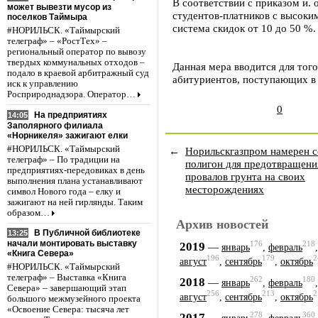
В соответствии с приказом и. 
может вывезти мусор из
студентов-платников с высок
поселков Таймыра
система скидок от 10 до 50 %.
#НОРИЛЬСК. «Таймырский
телеграф» – «РостТех» –
региональный оператор по вывозу
твердых коммунальных отходов –
Данная мера вводится для тог
подало в краевой арбитражный суд
абитуриентов, поступающих в 
иск к управлению
Росприроднадзора. Оператор…
0
На предприятиях
14:05
Заполярного филиала
«Норникеля» зажигают елки
#НОРИЛЬСК. «Таймырский
←
Норильскгазпром намерен с
телеграф» – По традиции на
полигон для предотвращени
предприятиях-передовиках в день
провалов грунта на своих
выполнения плана устанавливают
месторождениях
символ Нового года – елку и
зажигают на ней гирлянды. Таким
образом…
Архив новостей
В Публичной библиотеке
13:25
начали монтировать выставку
176
218
2019
—
январь
,
февраль
«Книга Севера»
196
179
2
август
,
сентябрь
,
октябрь
#НОРИЛЬСК. «Таймырский
телеграф» – Выставка «Книга
262
180
2018
—
январь
,
февраль
Севера» – завершающий этап
256
213
2
август
,
сентябрь
,
октябрь
большого межмузейного проекта
«Освоение Севера: тысяча лет
278
360
2017
—