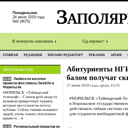
Понедельник
,
24 июня 2019 года
№6 (4675)
В четвертом поколении
Гуд кёрлинг!
ГЛАВНАЯ
РЕДАКЦИЯ
ПИСЬМО РЕДАКТОРУ
РЕКЛАМА
АРХИВ
Абитуриенты НГИ
ЛЕНТА НОВОСТЕЙ
балом получат ск
Любители косплея
15:00
провели фестиваль GeekOn в
27 июня 2018 года, среда, 15:35
Норильске
#НОРИЛЬСК. «Таймырский
телеграф» – Словом geek когда-то
#НОРИЛЬСК «Таймырский Телег
называли ярмарочных чудаков,
в Норильском государственно
которые выступали на потеху
действовать гибкая система с
публике. Сейчас гиками называют
для студентов внебюджетной 
людей, очень сильно увлеченных
каким-то…
Региональный оператор не
14:10