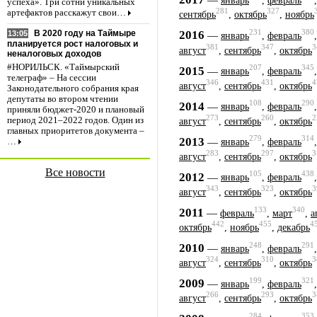
январь
,
февраль
успеха». Три сотни уникальных
281
327
артефактов расскажут свои…
сентябрь
,
октябрь
,
ноябрь
231
380
2016
В 2020 году на Таймыре
—
13:05
январь
,
февраль
планируется рост налоговых и
381
347
3
август
,
сентябрь
,
октябрь
неналоговых доходов
#НОРИЛЬСК. «Таймырский
207
345
2015
—
январь
,
февраль
телеграф» – На сессии
346
431
4
август
,
сентябрь
,
октябрь
Законодательного собрания края
депутаты во втором чтении
108
290
2014
—
январь
,
февраль
приняли бюджет-2020 и плановый
273
260
2
период 2021–2022 годов. Один из
август
,
сентябрь
,
октябрь
главных приоритетов документа –
279
314
2013
—
…
январь
,
февраль
283
297
3
август
,
сентябрь
,
октябрь
Все новости
105
438
2012
—
январь
,
февраль
343
323
3
август
,
сентябрь
,
октябрь
133
340
2011
—
февраль
,
март
,
а
442
455
4
октябрь
,
ноябрь
,
декабрь
248
291
2010
—
январь
,
февраль
324
310
3
август
,
сентябрь
,
октябрь
199
321
2009
—
январь
,
февраль
266
293
3
август
,
сентябрь
,
октябрь
284
353