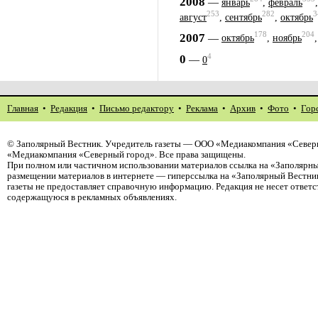
2008
—
январь
,
февраль
253
282
3
август
,
сентябрь
,
октябрь
178
204
2007
—
октябрь
,
ноябрь
4
0
—
0
Главная
•
Редакция
•
Письмо редактору
•
Реклама
•
Архив
•
Фото
•
Гор
©
Заполярный Вестник
. Учредитель газеты — ООО «Медиакомпания «Северн
«Медиакомпания «Северный город». Все права защищены.
При полном или частичном использовании материалов ссылка на «Заполярны
размещении материалов в интернете — гиперссылка на «Заполярный Вестник
газеты не предоставляет справочную информацию. Редакция не несет ответ
содержащуюся в рекламных объявлениях.