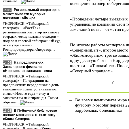
каким-то…
освещения на энергосберегаю
Региональный оператор не
14:10
может вывезти мусор из
поселков Таймыра
«Проведены четыре выездных 
#НОРИЛЬСК. «Таймырский
управляющие компании свои т
телеграф» – «РостТех» –
замечаний нет», – отметил пр
региональный оператор по вывозу
твердых коммунальных отходов –
подало в краевой арбитражный суд
По итогам работы экспертов 
иск к управлению
Росприроднадзора. Оператор…
«СеверныйБыт», второе место
«Жилкомсервис», третье занял
одну десятую бала – «Нордсе
На предприятиях
14:05
шестым – «Талнахбыт». После
Заполярного филиала
«Северный управдом».
«Норникеля» зажигают елки
#НОРИЛЬСК. «Таймырский
телеграф» – По традиции на
0
предприятиях-передовиках в день
выполнения плана устанавливают
символ Нового года – елку и
зажигают на ней гирлянды. Таким
←
Во время чемпионата мира 
образом…
футболу NordStar перевез 2
зарубежных болельщика
В Публичной библиотеке
13:25
начали монтировать выставку
«Книга Севера»
#НОРИЛЬСК. «Таймырский
телеграф» – Выставка «Книга