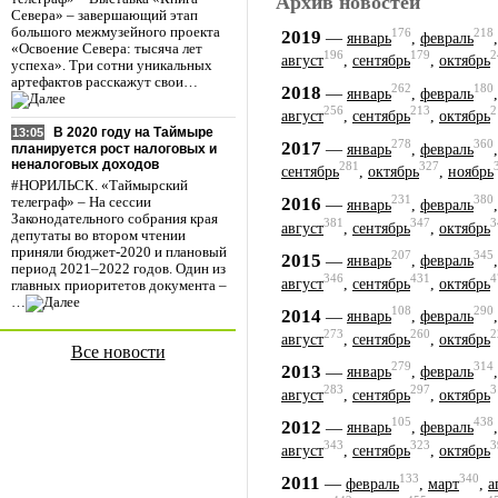
Архив новостей
Севера» – завершающий этап
большого межмузейного проекта
176
218
2019
—
январь
,
февраль
«Освоение Севера: тысяча лет
196
179
2
август
,
сентябрь
,
октябрь
успеха». Три сотни уникальных
артефактов расскажут свои…
262
180
2018
—
январь
,
февраль
256
213
2
август
,
сентябрь
,
октябрь
В 2020 году на Таймыре
13:05
278
360
2017
—
январь
,
февраль
планируется рост налоговых и
неналоговых доходов
281
327
сентябрь
,
октябрь
,
ноябрь
#НОРИЛЬСК. «Таймырский
231
380
2016
—
телеграф» – На сессии
январь
,
февраль
Законодательного собрания края
381
347
3
август
,
сентябрь
,
октябрь
депутаты во втором чтении
приняли бюджет-2020 и плановый
207
345
2015
—
январь
,
февраль
период 2021–2022 годов. Один из
346
431
4
август
,
сентябрь
,
октябрь
главных приоритетов документа –
…
108
290
2014
—
январь
,
февраль
273
260
2
август
,
сентябрь
,
октябрь
Все новости
279
314
2013
—
январь
,
февраль
283
297
3
август
,
сентябрь
,
октябрь
105
438
2012
—
январь
,
февраль
343
323
3
август
,
сентябрь
,
октябрь
133
340
2011
—
февраль
,
март
,
а