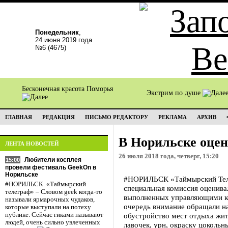
Понедельник
,
24 июня 2019 года
№6 (4675)
Бесконечная красота Поморья
Экстрим по душе
ГЛАВНАЯ
РЕДАКЦИЯ
ПИСЬМО РЕДАКТОРУ
РЕКЛАМА
АРХИВ
В Норильске оцен
ЛЕНТА НОВОСТЕЙ
26 июля 2018 года, четверг, 15:20
Любители косплея
15:00
провели фестиваль GeekOn в
Норильске
#НОРИЛЬСК «Таймырский Теле
#НОРИЛЬСК. «Таймырский
специальная комиссия оценивал
телеграф» – Словом geek когда-то
выполненных управляющими ко
называли ярмарочных чудаков,
очередь внимание обращали н
которые выступали на потеху
публике. Сейчас гиками называют
обустройство мест отдыха жи
людей, очень сильно увлеченных
лавочек, урн, окраску цокольн