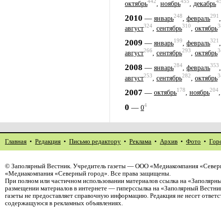
442
455
4
октябрь
,
ноябрь
,
декабрь
248
291
2010
—
январь
,
февраль
324
310
3
август
,
сентябрь
,
октябрь
199
321
2009
—
январь
,
февраль
266
293
3
август
,
сентябрь
,
октябрь
284
353
2008
—
январь
,
февраль
253
282
3
август
,
сентябрь
,
октябрь
178
204
2007
—
октябрь
,
ноябрь
4
0
—
0
Главная
•
Редакция
•
Письмо редактору
•
Реклама
•
Архив
•
Фото
•
Гор
©
Заполярный Вестник
. Учредитель газеты — ООО «Медиакомпания «Северн
«Медиакомпания «Северный город». Все права защищены.
При полном или частичном использовании материалов ссылка на «Заполярны
размещении материалов в интернете — гиперссылка на «Заполярный Вестник
газеты не предоставляет справочную информацию. Редакция не несет ответ
содержащуюся в рекламных объявлениях.