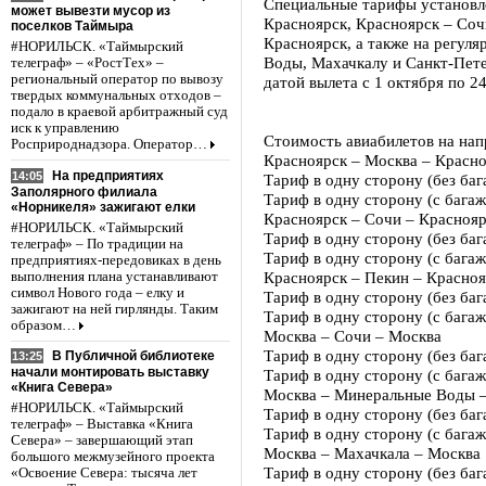
Специальные тарифы установл
может вывезти мусор из
Красноярск, Красноярск – Соч
поселков Таймыра
Красноярск, а также на регул
#НОРИЛЬСК. «Таймырский
Воды, Махачкалу и Санкт-Пете
телеграф» – «РостТех» –
региональный оператор по вывозу
датой вылета с 1 октября по 2
твердых коммунальных отходов –
подало в краевой арбитражный суд
иск к управлению
Стоимость авиабилетов на нап
Росприроднадзора. Оператор…
Красноярск – Москва – Красн
На предприятиях
14:05
Тариф в одну сторону (без бага
Заполярного филиала
Тариф в одну сторону (с багаж
«Норникеля» зажигают елки
Красноярск – Сочи – Красноя
#НОРИЛЬСК. «Таймырский
Тариф в одну сторону (без бага
телеграф» – По традиции на
Тариф в одну сторону (с багаж
предприятиях-передовиках в день
Красноярск – Пекин – Красно
выполнения плана устанавливают
символ Нового года – елку и
Тариф в одну сторону (без баг
зажигают на ней гирлянды. Таким
Тариф в одну сторону (с багаж
образом…
Москва – Сочи – Москва
Тариф в одну сторону (без бага
В Публичной библиотеке
13:25
начали монтировать выставку
Тариф в одну сторону (с багаж
«Книга Севера»
Москва – Минеральные Воды 
#НОРИЛЬСК. «Таймырский
Тариф в одну сторону (без бага
телеграф» – Выставка «Книга
Тариф в одну сторону (с багаж
Севера» – завершающий этап
Москва – Махачкала – Москва
большого межмузейного проекта
Тариф в одну сторону (без бага
«Освоение Севера: тысяча лет