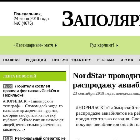
Понедельник
,
24 июня 2019 года
№6 (4675)
«Легендарный» матч
Гуд кёрлинг!
ГЛАВНАЯ
РЕДАКЦИЯ
ПИСЬМО РЕДАКТОРУ
РЕКЛАМА
АРХИВ
NordStar проводи
ЛЕНТА НОВОСТЕЙ
распродажу авиаб
Любители косплея
15:00
провели фестиваль GeekOn в
23 сентября 2019 года, понедельник,
Норильске
#НОРИЛЬСК. «Таймырский
телеграф» – Словом geek когда-то
#НОРИЛЬСК. «Таймырский теле
называли ярмарочных чудаков,
распродаже авиабилетов на ре
которые выступали на потеху
продлится только сегодня. Сп
публике. Сейчас гиками называют
покупке авиабилетов онлайн н
людей, очень сильно увлеченных
каким-то…
Региональный оператор не
14:10