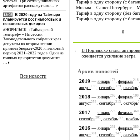
успеха». Три сотни уникальных
Тариф в одну сторону (с багаж
артефактов расскажут свои…
Москва – Санкт-Петербург – 
Тариф в одну сторону (без бага
В 2020 году на Таймыре
13:05
Тариф в одну сторону (с багаж
планируется рост налоговых и
неналоговых доходов
#НОРИЛЬСК. «Таймырский
0
телеграф» – На сессии
Законодательного собрания края
депутаты во втором чтении
приняли бюджет-2020 и плановый
←
В Норильске снова актировк
период 2021–2022 годов. Один из
ожидается усиление ветра
главных приоритетов документа –
…
Архив новостей
Все новости
176
218
2019
—
январь
,
февраль
196
179
2
август
,
сентябрь
,
октябрь
262
180
2018
—
январь
,
февраль
256
213
2
август
,
сентябрь
,
октябрь
278
360
2017
—
январь
,
февраль
281
327
сентябрь
,
октябрь
,
ноябрь
231
380
2016
—
январь
,
февраль
381
347
3
август
,
сентябрь
,
октябрь