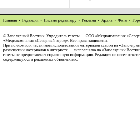
Главная
•
Редакция
•
Письмо редактору
•
Реклама
•
Архив
•
Фото
•
Гор
©
Заполярный Вестник
. Учредитель газеты — ООО «Медиакомпания «Северн
«Медиакомпания «Северный город». Все права защищены.
При полном или частичном использовании материалов ссылка на «Заполярны
размещении материалов в интернете — гиперссылка на «Заполярный Вестник
газеты не предоставляет справочную информацию. Редакция не несет ответ
содержащуюся в рекламных объявлениях.