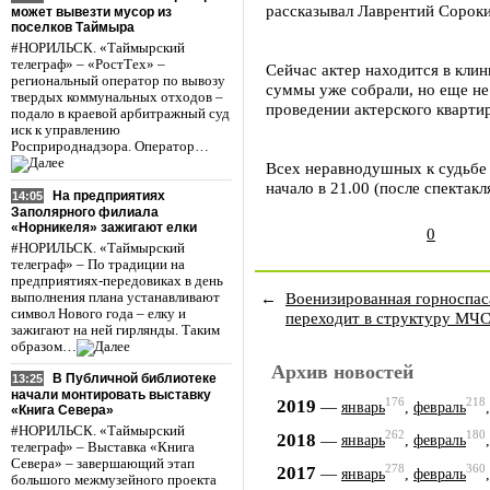
рассказывал Лаврентий Сороки
может вывезти мусор из
поселков Таймыра
#НОРИЛЬСК. «Таймырский
телеграф» – «РостТех» –
Сейчас актер находится в кли
региональный оператор по вывозу
суммы уже собрали, но еще не
твердых коммунальных отходов –
проведении актерского кварти
подало в краевой арбитражный суд
иск к управлению
Росприроднадзора. Оператор…
Всех неравнодушных к судьбе 
начало в 21.00 (после спекта
На предприятиях
14:05
Заполярного филиала
«Норникеля» зажигают елки
0
#НОРИЛЬСК. «Таймырский
телеграф» – По традиции на
предприятиях-передовиках в день
←
Военизированная горноспас
выполнения плана устанавливают
символ Нового года – елку и
переходит в структуру МЧ
зажигают на ней гирлянды. Таким
образом…
Архив новостей
В Публичной библиотеке
13:25
начали монтировать выставку
176
218
2019
—
январь
,
февраль
«Книга Севера»
#НОРИЛЬСК. «Таймырский
262
180
2018
—
январь
,
февраль
телеграф» – Выставка «Книга
Севера» – завершающий этап
278
360
2017
—
январь
,
февраль
большого межмузейного проекта