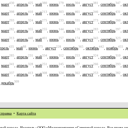
430
425
380
279
304
381
347
,
март
,
апрель
,
май
,
июнь
,
июль
,
август
,
сентябрь
,
ок
398
410
213
303
461
346
431
,
март
,
апрель
,
май
,
июнь
,
июль
,
август
,
сентябрь
,
ок
293
324
275
233
331
273
260
,
март
,
апрель
,
май
,
июнь
,
июль
,
август
,
сентябрь
,
ок
282
355
255
144
126
283
297
,
март
,
апрель
,
май
,
июнь
,
июль
,
август
,
сентябрь
,
ок
313
440
401
257
174
343
323
,
март
,
апрель
,
май
,
июнь
,
июль
,
август
,
сентябрь
,
ок
435
88
375
228
365
442
455
прель
,
май
,
июнь
,
август
,
сентябрь
,
октябрь
,
ноябрь
,
д
285
231
334
312
253
324
310
,
март
,
апрель
,
май
,
июнь
,
июль
,
август
,
сентябрь
,
ок
341
328
251
245
187
266
293
,
март
,
апрель
,
май
,
июнь
,
июль
,
август
,
сентябрь
,
ок
337
413
308
324
302
253
282
,
март
,
апрель
,
май
,
июнь
,
июль
,
август
,
сентябрь
,
ок
309
,
декабрь
справка
•
Карта сайта
ый город». Издатель - ООО «Медиакомпания «Северный город». Все права з