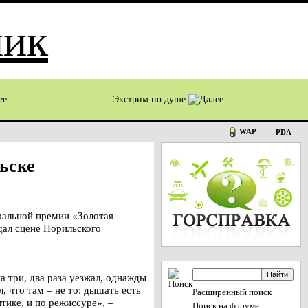
Экстрим по душе
WAP
PDA
ьске
ральной премии «Золотая
дал сцене Норильского
а три, два раза уезжал, однажды
, что там – не то: дышать есть
Расширенный поиск
итике, и по режиссуре», –
Поиск на форуме