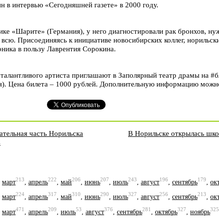
н в интервью «Сегодняшней газете» в 2000 году.
нике «Шарите» (Германия), у него диагностировали рак бронхов, н
 всю. Присоединяясь к инициативе новосибирских коллег, норильск
рника в пользу Лаврентия Сорокина.
талантливого артиста приглашают в Заполярный театр драмы на #б
кля). Цена билета – 1000 рублей. Дополнительную информацию можно
ательная часть Норильска
В Норильске открылась шко
С
213
222
206
207
243
196
179
,
март
,
апрель
,
май
,
июнь
,
июль
,
август
,
сентябрь
,
ок
224
317
310
290
327
256
213
,
март
,
апрель
,
май
,
июнь
,
июль
,
август
,
сентябрь
,
ок
471
209
53
376
281
327
325
,
март
,
апрель
,
июль
,
август
,
сентябрь
,
октябрь
,
ноябрь