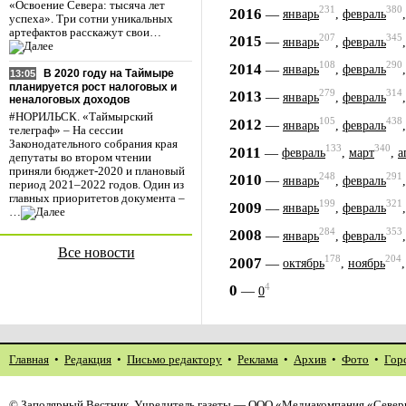
«Освоение Севера: тысяча лет
231
380
2016
—
январь
,
февраль
успеха». Три сотни уникальных
артефактов расскажут свои…
207
345
2015
—
январь
,
февраль
108
290
2014
—
январь
,
февраль
В 2020 году на Таймыре
13:05
планируется рост налоговых и
279
314
2013
—
январь
,
февраль
неналоговых доходов
#НОРИЛЬСК. «Таймырский
105
438
2012
—
январь
,
февраль
телеграф» – На сессии
Законодательного собрания края
133
340
2011
—
февраль
,
март
,
а
депутаты во втором чтении
приняли бюджет-2020 и плановый
248
291
2010
—
январь
,
февраль
период 2021–2022 годов. Один из
главных приоритетов документа –
199
321
2009
—
январь
,
февраль
…
284
353
2008
—
январь
,
февраль
Все новости
178
204
2007
—
октябрь
,
ноябрь
4
0
—
0
Главная
•
Редакция
•
Письмо редактору
•
Реклама
•
Архив
•
Фото
•
Гор
©
Заполярный Вестник
. Учредитель газеты — ООО «Медиакомпания «Северн