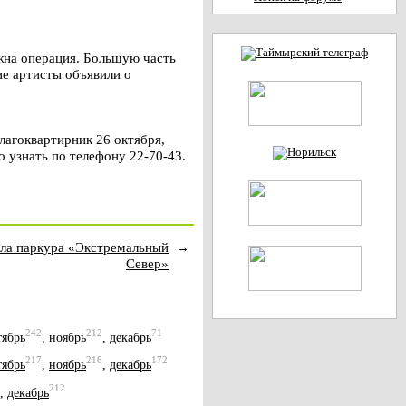
ужна операция. Большую часть
ие артисты объявили о
лагоквартирник 26 октября,
 узнать по телефону 22-70-43.
ла паркура «Экстремальный
→
Север»
242
212
71
тябрь
,
ноябрь
,
декабрь
217
216
172
тябрь
,
ноябрь
,
декабрь
212
,
декабрь