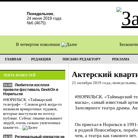
Понедельник
,
24 июня 2019 года
№6 (4675)
В четвертом поколении
Бесконеч
ГЛАВНАЯ
РЕДАКЦИЯ
ПИСЬМО РЕДАКТОРУ
РЕКЛАМА
Актерский кварт
ЛЕНТА НОВОСТЕЙ
21 октября 2019 года, понедельник, 
Любители косплея
15:00
провели фестиваль GeekOn в
Норильске
#НОРИЛЬСК. «Таймырский теле
#НОРИЛЬСК. «Таймырский
маска», самый известный арти
телеграф» – Словом geek когда-то
Заполярного театра драмы. Ак
называли ярмарочных чудаков,
которые выступали на потеху
публике. Сейчас гиками называют
людей, очень сильно увлеченных
Он приехал в Норильск в 1991-
каким-то…
в родной Новосибирск, поработ
чем, а театра как такового не
Региональный оператор не
14:10