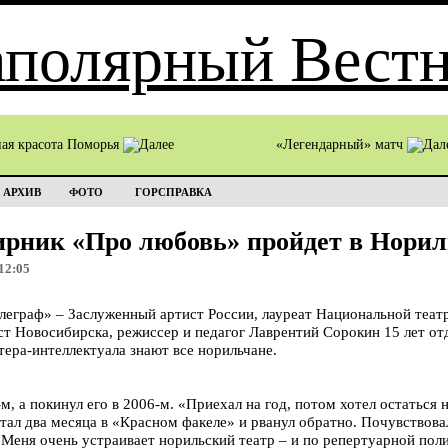
ная красота Поморья
«Легендарный» матч
АРХИВ
ФОТО
ГОРСПРАВКА
ирник «Про любовь» пройдет в Норил
12:05
граф» – Заслуженный артист России, лауреат Национальной теат
ст Новосибирска, режиссер и педагог Лаврентий Сорокин 15 лет от
тера-интеллектуала знают все норильчане.
м, а покинул его в 2006-м. «Приехал на год, потом хотел остаться н
ал два месяца в «Красном факеле» и рванул обратно. Почувствовал
т. Меня очень устраивает норильский театр – и по репертуарной пол