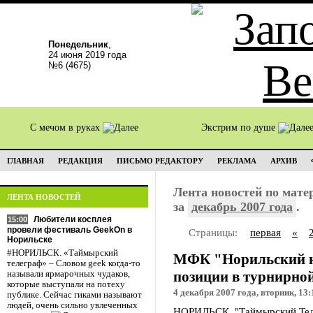
Понедельник
,
24 июня 2019 года
№6 (4675)
С мечом в руках
Экстрим по душе
ГЛАВНАЯ
РЕДАКЦИЯ
ПИСЬМО РЕДАКТОРУ
РЕКЛАМА
АРХИВ
Лента новостей по мат
ЛЕНТА НОВОСТЕЙ
за
декабрь 2007 года
.
Любители косплея
15:00
провели фестиваль GeekOn в
Страницы:
первая
«
Норильске
#НОРИЛЬСК. «Таймырский
МФК "Норильский ни
телеграф» – Словом geek когда-то
позиции в турнирной
называли ярмарочных чудаков,
которые выступали на потеху
4 декабря 2007 года, вторник, 13:
публике. Сейчас гиками называют
людей, очень сильно увлеченных
НОРИЛЬСК. "Таймырский Тел