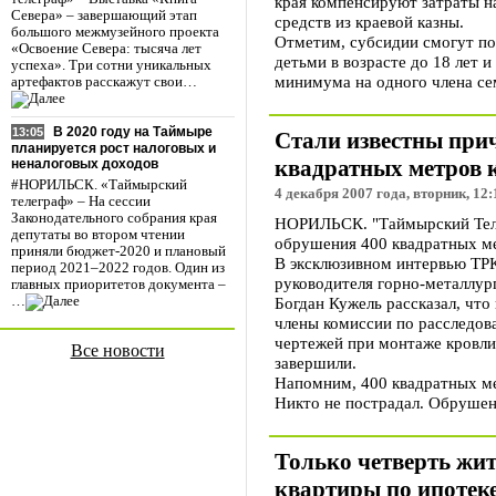
края компенсируют затраты н
Севера» – завершающий этап
средств из краевой казны.
большого межмузейного проекта
Отметим, субсидии смогут по
«Освоение Севера: тысяча лет
детьми в возрасте до 18 лет 
успеха». Три сотни уникальных
минимума на одного члена се
артефактов расскажут свои…
В 2020 году на Таймыре
13:05
Стали известны при
планируется рост налоговых и
квадратных метров 
неналоговых доходов
#НОРИЛЬСК. «Таймырский
4 декабря 2007 года, вторник, 12:
телеграф» – На сессии
Законодательного собрания края
НОРИЛЬСК. "Таймырский Теле
депутаты во втором чтении
обрушения 400 квадратных ме
приняли бюджет-2020 и плановый
В эксклюзивном интервью ТРК
период 2021–2022 годов. Один из
руководителя горно-металлур
главных приоритетов документа –
Богдан Кужель рассказал, что
…
члены комиссии по расследов
чертежей при монтаже кровли
Все новости
завершили.
Напомним, 400 квадратных м
Никто не пострадал. Обрушен
Только четверть жит
квартиры по ипотек