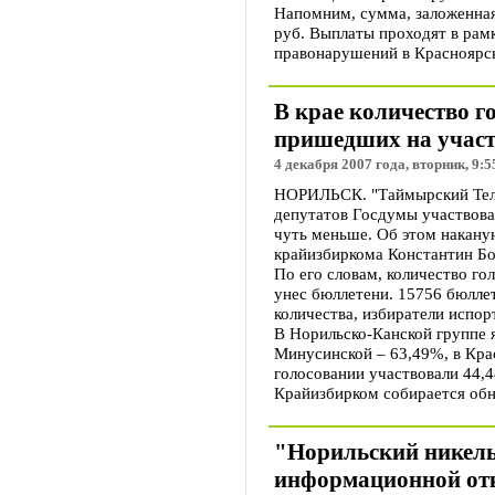
Напомним, сумма, заложенная
руб. Выплаты проходят в рам
правонарушений в Красноярск
В крае количество 
пришедших на учас
4 декабря 2007 года, вторник, 9:5
НОРИЛЬСК. "Таймырский Теле
депутатов Госдумы участвова
чуть меньше. Об этом накану
крайизбиркома Константин Бо
По его словам, количество го
унес бюллетени. 15756 бюллет
количества, избиратели испор
В Норильско-Канской группе я
Минусинской – 63,49%, в Крас
голосовании участвовали 44,
Крайизбирком собирается обн
"Норильский никель
информационной от