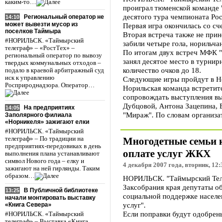
каким-то…
проиграл тюменской команде
десятого тура чемпионата Ро
Региональный оператор не
14:10
может вывезти мусор из
Первая игра окончилась со сч
поселков Таймыра
Вторая встреча также не при
#НОРИЛЬСК. «Таймырский
забили четыре гола, норильчан
телеграф» – «РостТех» –
По итогам двух встреч МФК "
региональный оператор по вывозу
занял десятое место в турнир
твердых коммунальных отходов –
количество очков до 18.
подало в краевой арбитражный суд
иск к управлению
Следующие игры пройдут в Но
Росприроднадзора. Оператор…
Норильская команда встретит
сопровождать выступления вы
Дубцовой, Антона Зацепина, 
На предприятиях
14:05
"Мираж". По словам организа
Заполярного филиала
«Норникеля» зажигают елки
#НОРИЛЬСК. «Таймырский
телеграф» – По традиции на
Многодетные семьи 
предприятиях-передовиках в день
оплате услуг ЖКХ
выполнения плана устанавливают
символ Нового года – елку и
4 декабря 2007 года, вторник, 12:
зажигают на ней гирлянды. Таким
образом…
НОРИЛЬСК. "Таймырский Теле
Заксобрания края депутаты об
В Публичной библиотеке
13:25
социальной поддержке населе
начали монтировать выставку
услуг".
«Книга Севера»
Если поправки будут одобрен
#НОРИЛЬСК. «Таймырский
телеграф» – Выставка «Книга