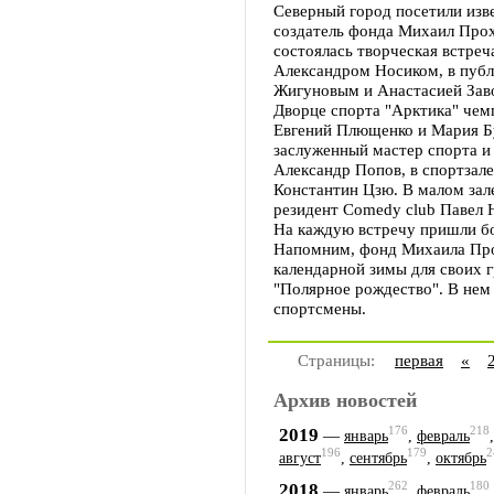
Северный город посетили изв
создатель фонда Михаил Прох
состоялась творческая встреч
Александром Носиком, в публ
Жигуновым и Анастасией Заво
Дворце спорта "Арктика" че
Евгений Плющенко и Мария Бу
заслуженный мастер спорта и
Александр Попов, в спортзале
Константин Цзю. В малом зал
резидент Comedy club Павел 
На каждую встречу пришли бо
Напомним, фонд Михаила Прох
календарной зимы для своих 
"Полярное рождество". В нем
спортсмены.
Страницы:
первая
«
Архив новостей
176
218
2019
—
январь
,
февраль
196
179
2
август
,
сентябрь
,
октябрь
262
180
2018
—
январь
,
февраль