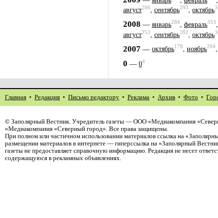
январь
,
февраль
266
293
3
август
,
сентябрь
,
октябрь
284
353
2008
—
январь
,
февраль
253
282
3
август
,
сентябрь
,
октябрь
178
204
2007
—
октябрь
,
ноябрь
4
0
—
0
Главная
•
Редакция
•
Письмо редактору
•
Реклама
•
Архив
•
Фото
•
Гор
©
Заполярный Вестник
. Учредитель газеты — ООО «Медиакомпания «Северн
«Медиакомпания «Северный город». Все права защищены.
При полном или частичном использовании материалов ссылка на «Заполярны
размещении материалов в интернете — гиперссылка на «Заполярный Вестник
газеты не предоставляет справочную информацию. Редакция не несет ответ
содержащуюся в рекламных объявлениях.