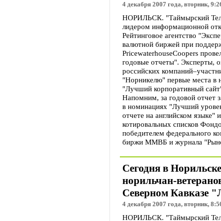
4 декабря 2007 года, вторник, 9:2
НОРИЛЬСК. "Таймырский Теле
лидером информационной отк
Рейтинговое агентство "Эксп
валютной биржей при поддер
PricewaterhouseCoopers пров
годовые отчеты". Эксперты,
российских компаний–участни
"Норникелю" первые места в 
"Лучший корпоративный сайт
Напомним, за годовой отчет з
в номинациях "Лучший урове
отчете на английском языке" 
котировальных списков Фондо
победителем федерального ко
биржи ММВБ и журнала "Рыно
Сегодня в Норильск
норильчан-ветеранов
Северном Кавказе 
4 декабря 2007 года, вторник, 8:5
НОРИЛЬСК. "Таймырский Теле