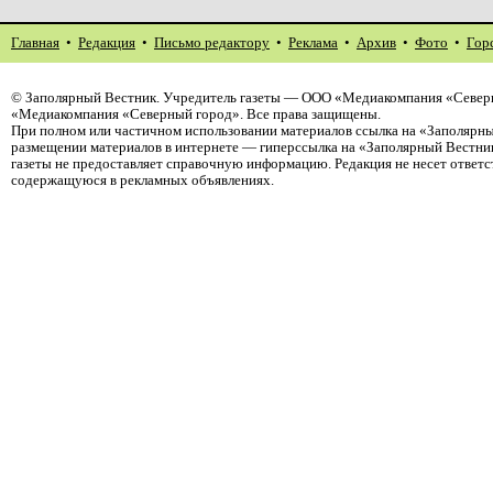
Главная
•
Редакция
•
Письмо редактору
•
Реклама
•
Архив
•
Фото
•
Гор
©
Заполярный Вестник
. Учредитель газеты — ООО «Медиакомпания «Северн
«Медиакомпания «Северный город». Все права защищены.
При полном или частичном использовании материалов ссылка на «Заполярны
размещении материалов в интернете — гиперссылка на «Заполярный Вестник
газеты не предоставляет справочную информацию. Редакция не несет ответ
содержащуюся в рекламных объявлениях.