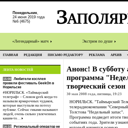
Понедельник
,
24 июня 2019 года
№6 (4675)
«Легендарный» матч
Экстрим по душе
ГЛАВНАЯ
РЕДАКЦИЯ
ПИСЬМО РЕДАКТОРУ
РЕКЛАМА
АРХИВ
Анонс! В субботу
ЛЕНТА НОВОСТЕЙ
программа "Неде
Любители косплея
15:00
провели фестиваль GeekOn в
творческий сезон
Норильске
#НОРИЛЬСК. «Таймырский
30 мая 2008 года, пятница, 19:23
телеграф» – Словом geek когда-то
называли ярмарочных чудаков,
НОРИЛЬСК. "Таймырский Телегр
которые выступали на потеху
телерадиокомпании "Северный
публике. Сейчас гиками называют
Толстова "Недельный запас".
людей, очень сильно увлеченных
Программа подведет итоги тво
каким-то…
событиях года. Зрители узнаю
Региональный оператор не
14:10
который начнется осенью.