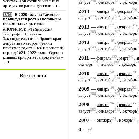
346
431
4
успеха». Три сотни уникальных
август
,
сентябрь
,
октябрь
артефактов расскажут свои…
108
290
2014
—
январь
,
февраль
В 2020 году на Таймыре
13:05
273
260
2
август
,
сентябрь
,
октябрь
планируется рост налоговых и
неналоговых доходов
279
314
2013
—
январь
,
февраль
#НОРИЛЬСК. «Таймырский
283
297
3
август
,
сентябрь
,
октябрь
телеграф» – На сессии
Законодательного собрания края
105
438
2012
—
январь
,
февраль
депутаты во втором чтении
343
323
3
приняли бюджет-2020 и плановый
август
,
сентябрь
,
октябрь
период 2021–2022 годов. Один из
133
340
2011
—
главных приоритетов документа –
февраль
,
март
,
а
…
442
455
4
октябрь
,
ноябрь
,
декабрь
248
291
2010
—
январь
,
февраль
Все новости
324
310
3
август
,
сентябрь
,
октябрь
199
321
2009
—
январь
,
февраль
266
293
3
август
,
сентябрь
,
октябрь
284
353
2008
—
январь
,
февраль
253
282
3
август
,
сентябрь
,
октябрь
178
204
2007
—
октябрь
,
ноябрь
4
0
—
0