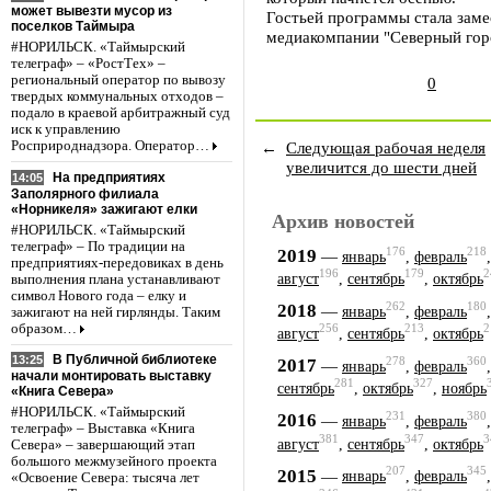
может вывезти мусор из
Гостьей программы стала заме
поселков Таймыра
медиакомпании "Северный гор
#НОРИЛЬСК. «Таймырский
телеграф» – «РостТех» –
региональный оператор по вывозу
0
твердых коммунальных отходов –
подало в краевой арбитражный суд
иск к управлению
Росприроднадзора. Оператор…
←
Следующая рабочая неделя
увеличится до шести дней
На предприятиях
14:05
Заполярного филиала
«Норникеля» зажигают елки
Архив новостей
#НОРИЛЬСК. «Таймырский
телеграф» – По традиции на
176
218
2019
—
январь
,
февраль
предприятиях-передовиках в день
196
179
2
август
,
сентябрь
,
октябрь
выполнения плана устанавливают
символ Нового года – елку и
262
180
2018
—
январь
,
февраль
зажигают на ней гирлянды. Таким
образом…
256
213
2
август
,
сентябрь
,
октябрь
В Публичной библиотеке
13:25
278
360
2017
—
январь
,
февраль
начали монтировать выставку
281
327
сентябрь
,
октябрь
,
ноябрь
«Книга Севера»
#НОРИЛЬСК. «Таймырский
231
380
2016
—
январь
,
февраль
телеграф» – Выставка «Книга
381
347
3
август
,
сентябрь
,
октябрь
Севера» – завершающий этап
большого межмузейного проекта
207
345
2015
—
январь
,
февраль
«Освоение Севера: тысяча лет