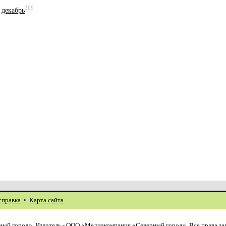
309
,
декабрь
справка
•
Карта сайта
ый город». Издатель - ООО «Медиакомпания «Северный город». Все права з