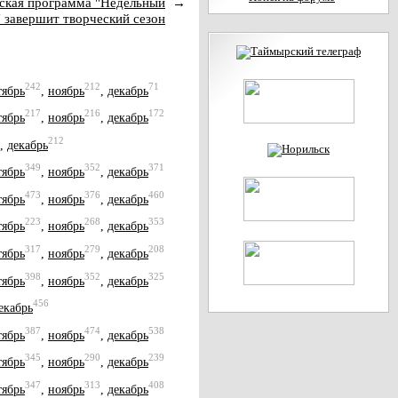
еская программа "Недельный
→
" завершит творческий сезон
242
212
71
тябрь
,
ноябрь
,
декабрь
217
216
172
тябрь
,
ноябрь
,
декабрь
212
,
декабрь
349
352
371
тябрь
,
ноябрь
,
декабрь
473
376
460
тябрь
,
ноябрь
,
декабрь
223
268
353
тябрь
,
ноябрь
,
декабрь
317
279
208
тябрь
,
ноябрь
,
декабрь
398
352
325
тябрь
,
ноябрь
,
декабрь
456
екабрь
387
474
538
тябрь
,
ноябрь
,
декабрь
345
290
239
тябрь
,
ноябрь
,
декабрь
347
313
408
тябрь
,
ноябрь
,
декабрь