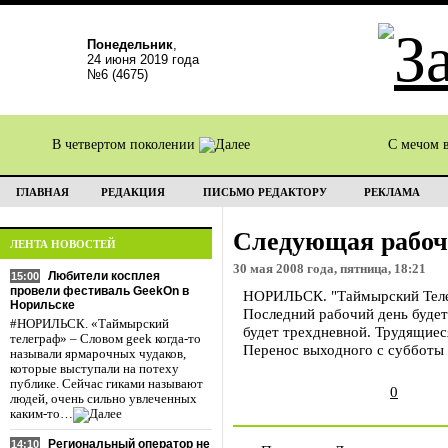
Понедельник
,
24 июня 2019 года
№6 (4675)
В четвертом поколении
С мечом 
ГЛАВНАЯ
РЕДАКЦИЯ
ПИСЬМО РЕДАКТОРУ
РЕКЛАМА
Следующая рабоча
ЛЕНТА НОВОСТЕЙ
30 мая 2008 года, пятница, 18:21
Любители косплея
15:00
провели фестиваль GeekOn в
НОРИЛЬСК. "Таймырский Телег
Норильске
Последний рабочий день будет
#НОРИЛЬСК. «Таймырский
будет трехдневной. Трудящиес
телеграф» – Словом geek когда-то
Перенос выходного с субботы 
называли ярмарочных чудаков,
которые выступали на потеху
публике. Сейчас гиками называют
0
людей, очень сильно увлеченных
каким-то…
Региональный оператор не
14:10