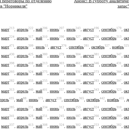
и переговоры по отделению
Анонс! В субботу аналитич
в "Норникеля"
запас
213
222
206
207
243
196
179
,
март
,
апрель
,
май
,
июнь
,
июль
,
август
,
сентябрь
,
ок
224
317
310
290
327
256
213
,
март
,
апрель
,
май
,
июнь
,
июль
,
август
,
сентябрь
,
ок
471
209
53
376
281
327
325
,
март
,
апрель
,
июль
,
август
,
сентябрь
,
октябрь
,
ноябрь
430
425
380
279
304
381
347
,
март
,
апрель
,
май
,
июнь
,
июль
,
август
,
сентябрь
,
ок
398
410
213
303
461
346
431
,
март
,
апрель
,
май
,
июнь
,
июль
,
август
,
сентябрь
,
ок
293
324
275
233
331
273
260
,
март
,
апрель
,
май
,
июнь
,
июль
,
август
,
сентябрь
,
ок
282
355
255
144
126
283
297
,
март
,
апрель
,
май
,
июнь
,
июль
,
август
,
сентябрь
,
ок
313
440
401
257
174
343
323
,
март
,
апрель
,
май
,
июнь
,
июль
,
август
,
сентябрь
,
ок
435
88
375
228
365
442
455
прель
,
май
,
июнь
,
август
,
сентябрь
,
октябрь
,
ноябрь
,
д
285
231
334
312
253
324
310
,
март
,
апрель
,
май
,
июнь
,
июль
,
август
,
сентябрь
,
ок
341
328
251
245
187
266
293
,
март
,
апрель
,
май
,
июнь
,
июль
,
август
,
сентябрь
,
ок
337
413
308
324
302
253
282
,
март
,
апрель
,
май
,
июнь
,
июль
,
август
,
сентябрь
,
ок