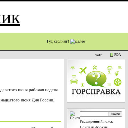
Гуд кёрлинг!
PDA
WAP
 девятого июня рабочая неделя
енадцатого июня Дня России.
Расширенный поиск
Поиск на форуме