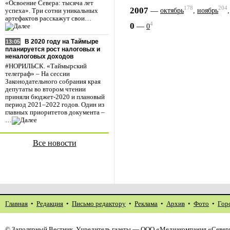
«Освоение Севера: тысяча лет
178
204
2007
—
октябрь
,
ноябрь
успеха». Три сотни уникальных
артефактов расскажут свои…
4
0
—
0
В 2020 году на Таймыре
13:05
планируется рост налоговых и
неналоговых доходов
#НОРИЛЬСК. «Таймырский
телеграф» – На сессии
Законодательного собрания края
депутаты во втором чтении
приняли бюджет-2020 и плановый
период 2021–2022 годов. Один из
главных приоритетов документа –
…
Все новости
Главная
•
Редакция
•
Письмо редактору
•
Реклама
•
Архив
•
Фото
•
Гор
©
Заполярный Вестник
. Учредитель газеты — ООО «Медиакомпания «Северн