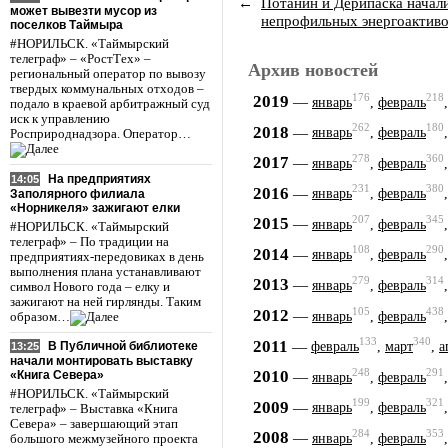
←
Потанин и Дерипаска начал
может вывезти мусор из
непрофильных энергоактиво
поселков Таймыра
#НОРИЛЬСК. «Таймырский
телеграф» – «РостТех» –
Архив новостей
региональный оператор по вывозу
твердых коммунальных отходов –
176
218
2019
—
январь
,
февраль
подало в краевой арбитражный суд
иск к управлению
262
180
2018
—
январь
,
февраль
Росприроднадзора. Оператор…
278
360
2017
—
январь
,
февраль
На предприятиях
14:05
231
380
2016
—
январь
,
февраль
Заполярного филиала
«Норникеля» зажигают елки
207
345
2015
—
январь
,
февраль
#НОРИЛЬСК. «Таймырский
телеграф» – По традиции на
108
290
2014
—
январь
,
февраль
предприятиях-передовиках в день
выполнения плана устанавливают
279
314
2013
—
январь
,
февраль
символ Нового года – елку и
зажигают на ней гирлянды. Таким
105
438
2012
—
январь
,
февраль
образом…
133
340
2011
—
февраль
,
март
,
а
В Публичной библиотеке
13:25
начали монтировать выставку
248
291
2010
—
«Книга Севера»
январь
,
февраль
#НОРИЛЬСК. «Таймырский
199
321
2009
—
январь
,
февраль
телеграф» – Выставка «Книга
Севера» – завершающий этап
284
353
2008
—
январь
,
февраль
большого межмузейного проекта