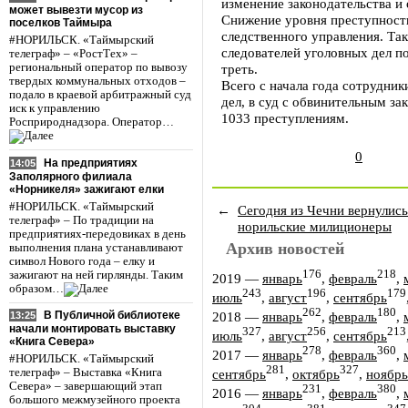
изменение законодательства и 
может вывезти мусор из
Снижение уровня преступности
поселков Таймыра
следственного управления. Та
#НОРИЛЬСК. «Таймырский
следователей уголовных дел п
телеграф» – «РостТех» –
региональный оператор по вывозу
треть.
твердых коммунальных отходов –
Всего с начала года сотрудни
подало в краевой арбитражный суд
дел, в суд с обвинительным з
иск к управлению
1033 преступлениям.
Росприроднадзора. Оператор…
0
На предприятиях
14:05
Заполярного филиала
«Норникеля» зажигают елки
#НОРИЛЬСК. «Таймырский
←
Сегодня из Чечни вернулись
телеграф» – По традиции на
норильские милиционеры
предприятиях-передовиках в день
Архив новостей
выполнения плана устанавливают
символ Нового года – елку и
176
218
зажигают на ней гирлянды. Таким
2019
—
январь
,
февраль
,
образом…
243
196
179
июль
,
август
,
сентябрь
262
180
2018
—
январь
,
февраль
,
В Публичной библиотеке
13:25
начали монтировать выставку
327
256
213
июль
,
август
,
сентябрь
«Книга Севера»
278
360
2017
—
январь
,
февраль
,
#НОРИЛЬСК. «Таймырский
281
327
телеграф» – Выставка «Книга
сентябрь
,
октябрь
,
ноябрь
Севера» – завершающий этап
231
380
2016
—
январь
,
февраль
,
большого межмузейного проекта