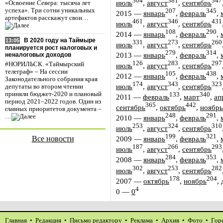
304
381
347
июль
,
август
,
сентябрь
«Освоение Севера: тысяча лет
успеха». Три сотни уникальных
207
345
2015
—
январь
,
февраль
,
артефактов расскажут свои…
461
346
431
июль
,
август
,
сентябрь
108
290
2014
—
январь
,
февраль
,
В 2020 году на Таймыре
13:05
331
273
260
июль
,
август
,
сентябрь
планируется рост налоговых и
279
314
2013
—
январь
,
февраль
,
неналоговых доходов
126
283
297
#НОРИЛЬСК. «Таймырский
июль
,
август
,
сентябрь
телеграф» – На сессии
105
438
2012
—
январь
,
февраль
,
Законодательного собрания края
174
343
323
июль
,
август
,
сентябрь
депутаты во втором чтении
приняли бюджет-2020 и плановый
133
340
2011
—
февраль
,
март
,
ап
период 2021–2022 годов. Один из
365
442
сентябрь
,
октябрь
,
ноябрь
главных приоритетов документа –
248
291
…
2010
—
январь
,
февраль
,
253
324
310
июль
,
август
,
сентябрь
199
321
Все новости
2009
—
январь
,
февраль
,
187
266
293
июль
,
август
,
сентябрь
284
353
2008
—
январь
,
февраль
,
302
253
282
июль
,
август
,
сентябрь
178
204
2007
—
октябрь
,
ноябрь
,
4
0
—
0
Главная
•
Редакция
•
Письмо редактору
•
Реклама
•
Архив
•
Фото
•
Гор