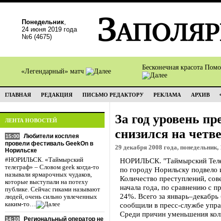
Понедельник
,
24 июня 2019 года
№6 (4675)
Бесконечная красота Пом
«Легендарный» матч
ГЛАВНАЯ
РЕДАКЦИЯ
ПИСЬМО РЕДАКТОРУ
РЕКЛАМА
АРХИВ
За год уровень п
ЛЕНТА НОВОСТЕЙ
снизился на четв
Любители косплея
15:00
провели фестиваль GeekOn в
29 декабря 2008 года, понедельник, 
Норильске
#НОРИЛЬСК. «Таймырский
НОРИЛЬСК. "Таймырский Теле
телеграф» – Словом geek когда-то
по городу Норильску подвело 
называли ярмарочных чудаков,
Количество преступлений, сов
которые выступали на потеху
начала года, по сравнению с 
публике. Сейчас гиками называют
24%. Всего за январь–декабрь
людей, очень сильно увлеченных
каким-то…
сообщили в пресс-службе упра
Среди причин уменьшения кол
Региональный оператор не
14:10