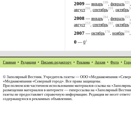
199
321
2009
—
январь
,
февраль
266
293
3
август
,
сентябрь
,
октябрь
284
353
2008
—
январь
,
февраль
253
282
3
август
,
сентябрь
,
октябрь
178
204
2007
—
октябрь
,
ноябрь
4
0
—
0
Главная
•
Редакция
•
Письмо редактору
•
Реклама
•
Архив
•
Фото
•
Гор
©
Заполярный Вестник
. Учредитель газеты — ООО «Медиакомпания «Северн
«Медиакомпания «Северный город». Все права защищены.
При полном или частичном использовании материалов ссылка на «Заполярны
размещении материалов в интернете — гиперссылка на «Заполярный Вестник
газеты не предоставляет справочную информацию. Редакция не несет ответ
содержащуюся в рекламных объявлениях.