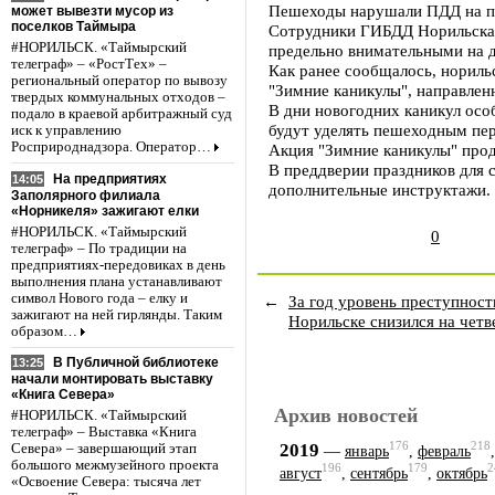
Пешеходы нарушали ПДД на пр
может вывезти мусор из
поселков Таймыра
Сотрудники ГИБДД Норильска 
#НОРИЛЬСК. «Таймырский
предельно внимательными на д
телеграф» – «РостТех» –
Как ранее сообщалось, нориль
региональный оператор по вывозу
"Зимние каникулы", направлен
твердых коммунальных отходов –
В дни новогодних каникул осо
подало в краевой арбитражный суд
будут уделять пешеходным пер
иск к управлению
Росприроднадзора. Оператор…
Акция "Зимние каникулы" прод
В преддверии праздников для
На предприятиях
14:05
дополнительные инструктажи.
Заполярного филиала
«Норникеля» зажигают елки
#НОРИЛЬСК. «Таймырский
0
телеграф» – По традиции на
предприятиях-передовиках в день
выполнения плана устанавливают
символ Нового года – елку и
←
За год уровень преступност
зажигают на ней гирлянды. Таким
Норильске снизился на четв
образом…
В Публичной библиотеке
13:25
начали монтировать выставку
«Книга Севера»
Архив новостей
#НОРИЛЬСК. «Таймырский
телеграф» – Выставка «Книга
176
218
2019
—
Севера» – завершающий этап
январь
,
февраль
большого межмузейного проекта
196
179
2
август
,
сентябрь
,
октябрь
«Освоение Севера: тысяча лет