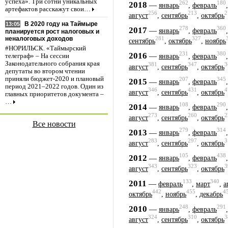
успеха». Три сотни уникальных
262
180
2018
—
январь
,
февраль
артефактов расскажут свои…
256
213
2
август
,
сентябрь
,
октябрь
В 2020 году на Таймыре
13:05
278
360
2017
—
январь
,
февраль
планируется рост налоговых и
неналоговых доходов
281
327
сентябрь
,
октябрь
,
ноябрь
#НОРИЛЬСК. «Таймырский
231
380
2016
—
январь
,
февраль
телеграф» – На сессии
Законодательного собрания края
381
347
3
август
,
сентябрь
,
октябрь
депутаты во втором чтении
приняли бюджет-2020 и плановый
207
345
2015
—
январь
,
февраль
период 2021–2022 годов. Один из
346
431
4
август
,
сентябрь
,
октябрь
главных приоритетов документа –
…
108
290
2014
—
январь
,
февраль
273
260
2
август
,
сентябрь
,
октябрь
Все новости
279
314
2013
—
январь
,
февраль
283
297
3
август
,
сентябрь
,
октябрь
105
438
2012
—
январь
,
февраль
343
323
3
август
,
сентябрь
,
октябрь
133
340
2011
—
февраль
,
март
,
а
442
455
4
октябрь
,
ноябрь
,
декабрь
248
291
2010
—
январь
,
февраль
324
310
3
август
,
сентябрь
,
октябрь