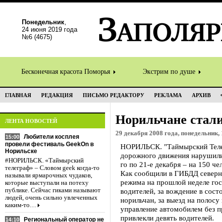
Понедельник
,
24 июня 2019 года
№6 (4675)
Бесконечная красота Поморья
Экстрим по душе
ГЛАВНАЯ
РЕДАКЦИЯ
ПИСЬМО РЕДАКТОРУ
РЕКЛАМА
АРХИВ
Норильчане стал
ЛЕНТА НОВОСТЕЙ
29 декабря 2008 года, понедельник, 
Любители косплея
15:00
провели фестиваль GeekOn в
НОРИЛЬСК. "Таймырский Теле
Норильске
дорожного движения нарушили 
#НОРИЛЬСК. «Таймырский
го по 21-е декабря – на 150 че
телеграф» – Словом geek когда-то
Как сообщили в ГИБДД северно
называли ярмарочных чудаков,
режима на прошлой неделе го
которые выступали на потеху
публике. Сейчас гиками называют
водителей, за вождение в сост
людей, очень сильно увлеченных
норильчан, за выезд на полосу
каким-то…
управление автомобилем без п
привлекли девять водителей.
Региональный оператор не
14:10