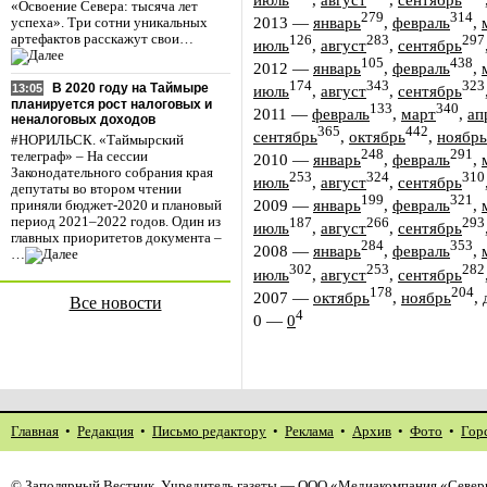
«Освоение Севера: тысяча лет
279
314
2013
—
январь
,
февраль
,
успеха». Три сотни уникальных
артефактов расскажут свои…
126
283
297
июль
,
август
,
сентябрь
105
438
2012
—
январь
,
февраль
,
174
343
323
В 2020 году на Таймыре
июль
,
август
,
сентябрь
13:05
планируется рост налоговых и
133
340
2011
—
февраль
,
март
,
ап
неналоговых доходов
365
442
сентябрь
,
октябрь
,
ноябрь
#НОРИЛЬСК. «Таймырский
248
291
телеграф» – На сессии
2010
—
январь
,
февраль
,
Законодательного собрания края
253
324
310
июль
,
август
,
сентябрь
депутаты во втором чтении
199
321
2009
—
январь
,
февраль
,
приняли бюджет-2020 и плановый
период 2021–2022 годов. Один из
187
266
293
июль
,
август
,
сентябрь
главных приоритетов документа –
284
353
2008
—
январь
,
февраль
,
…
302
253
282
июль
,
август
,
сентябрь
178
204
2007
—
октябрь
,
ноябрь
,
Все новости
4
0
—
0
Главная
•
Редакция
•
Письмо редактору
•
Реклама
•
Архив
•
Фото
•
Гор
©
Заполярный Вестник
. Учредитель газеты — ООО «Медиакомпания «Северн