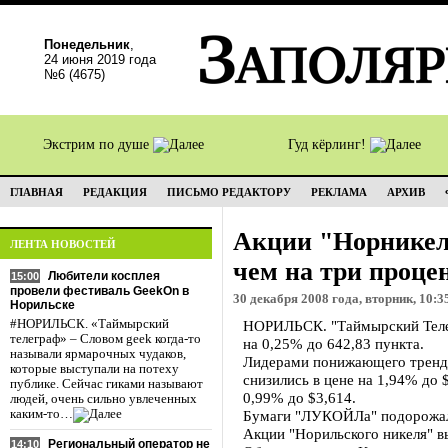
Понедельник
,
24 июня 2019 года
№6 (4675)
Экстрим по душе
Гуд кёрлинг!
ГЛАВНАЯ
РЕДАКЦИЯ
ПИСЬМО РЕДАКТОРУ
РЕКЛАМА
АРХИВ
Акции "Норникел
ЛЕНТА НОВОСТЕЙ
чем на три проце
Любители косплея
15:00
провели фестиваль GeekOn в
30 декабря 2008 года, вторник, 10:3
Норильске
#НОРИЛЬСК. «Таймырский
НОРИЛЬСК. "Таймырский Телег
телеграф» – Словом geek когда-то
на 0,25% до 642,83 пункта.
называли ярмарочных чудаков,
Лидерами понижающего тренда
которые выступали на потеху
снизились в цене на 1,94% до 
публике. Сейчас гиками называют
0,99% до $3,614.
людей, очень сильно увлеченных
каким-то…
Бумаги "ЛУКОЙЛа" подорожали
Акции "Норильского никеля" вы
Региональный оператор не
14:10