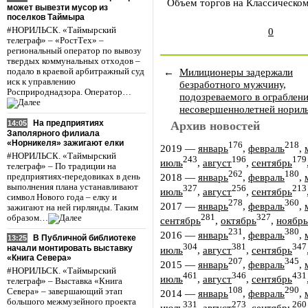
Объем торгов на Классическом
может вывезти мусор из
поселков Таймыра
#НОРИЛЬСК. «Таймырский
0
телеграф» – «РостТех» –
региональный оператор по вывозу
твердых коммунальных отходов –
←
Милиционеры задержали
подало в краевой арбитражный суд
иск к управлению
безработного мужчину,
Росприроднадзора. Оператор…
подозреваемого в ограблен
несовершеннолетней норил
На предприятиях
14:05
Архив новостей
Заполярного филиала
«Норникеля» зажигают елки
176
218
2019
—
январь
,
февраль
,
#НОРИЛЬСК. «Таймырский
243
196
179
июль
,
август
,
сентябрь
телеграф» – По традиции на
262
180
2018
—
январь
,
февраль
,
предприятиях-передовиках в день
выполнения плана устанавливают
327
256
213
июль
,
август
,
сентябрь
символ Нового года – елку и
278
360
2017
—
январь
,
февраль
,
зажигают на ней гирлянды. Таким
281
327
образом…
сентябрь
,
октябрь
,
ноябрь
231
380
2016
—
январь
,
февраль
,
В Публичной библиотеке
13:25
304
381
347
начали монтировать выставку
июль
,
август
,
сентябрь
«Книга Севера»
207
345
2015
—
январь
,
февраль
,
#НОРИЛЬСК. «Таймырский
461
346
431
июль
,
август
,
сентябрь
телеграф» – Выставка «Книга
108
290
Севера» – завершающий этап
2014
—
январь
,
февраль
,
большого межмузейного проекта
331
273
260
июль
,
август
,
сентябрь