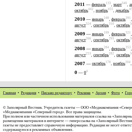
133
340
2011
—
февраль
,
март
,
а
442
455
4
октябрь
,
ноябрь
,
декабрь
248
291
2010
—
январь
,
февраль
324
310
3
август
,
сентябрь
,
октябрь
199
321
2009
—
январь
,
февраль
266
293
3
август
,
сентябрь
,
октябрь
284
353
2008
—
январь
,
февраль
253
282
3
август
,
сентябрь
,
октябрь
178
204
2007
—
октябрь
,
ноябрь
4
0
—
0
Главная
•
Редакция
•
Письмо редактору
•
Реклама
•
Архив
•
Фото
•
Гор
©
Заполярный Вестник
. Учредитель газеты — ООО «Медиакомпания «Северн
«Медиакомпания «Северный город». Все права защищены.
При полном или частичном использовании материалов ссылка на «Заполярны
размещении материалов в интернете — гиперссылка на «Заполярный Вестник
газеты не предоставляет справочную информацию. Редакция не несет ответ
содержащуюся в рекламных объявлениях.