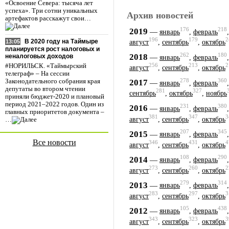
«Освоение Севера: тысяча лет
успеха». Три сотни уникальных
Архив новостей
артефактов расскажут свои…
176
218
2019
—
январь
,
февраль
196
179
2
В 2020 году на Таймыре
13:05
август
,
сентябрь
,
октябрь
планируется рост налоговых и
262
180
2018
—
неналоговых доходов
январь
,
февраль
256
213
2
#НОРИЛЬСК. «Таймырский
август
,
сентябрь
,
октябрь
телеграф» – На сессии
278
360
2017
Законодательного собрания края
—
январь
,
февраль
депутаты во втором чтении
281
327
сентябрь
,
октябрь
,
ноябрь
приняли бюджет-2020 и плановый
период 2021–2022 годов. Один из
231
380
2016
—
январь
,
февраль
главных приоритетов документа –
381
347
3
август
,
сентябрь
,
октябрь
…
207
345
2015
—
январь
,
февраль
Все новости
346
431
4
август
,
сентябрь
,
октябрь
108
290
2014
—
январь
,
февраль
273
260
2
август
,
сентябрь
,
октябрь
279
314
2013
—
январь
,
февраль
283
297
3
август
,
сентябрь
,
октябрь
105
438
2012
—
январь
,
февраль
343
323
3
август
,
сентябрь
,
октябрь