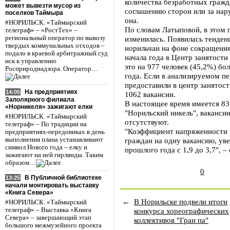
количества безработных гражд
может вывезти мусор из
соглашению сторон или за нар
поселков Таймыра
она.
#НОРИЛЬСК. «Таймырский
По словам Латыповой, в этом 
телеграф» – «РостТех» –
региональный оператор по вывозу
изменилась. Появилась тенде
твердых коммунальных отходов –
норильчан на фоне сокращения 
подало в краевой арбитражный суд
начала года в Центр занятост
иск к управлению
это на 977 человек (45,2%) б
Росприроднадзора. Оператор…
года. Если в анализируемом п
предоставили в центр занятости
На предприятиях
14:05
1062 вакансии.
Заполярного филиала
В настоящее время имеется 831
«Норникеля» зажигают елки
"Норильский никель", ваканси
#НОРИЛЬСК. «Таймырский
отсутствуют.
телеграф» – По традиции на
"Коэффициент напряженности н
предприятиях-передовиках в день
выполнения плана устанавливают
граждан на одну вакансию, ув
символ Нового года – елку и
прошлого года с 1,9 до 3,7", 
зажигают на ней гирлянды. Таким
образом…
0
В Публичной библиотеке
13:25
начали монтировать выставку
«Книга Севера»
←
В Норильске подвели итоги
#НОРИЛЬСК. «Таймырский
конкурса хореографических
телеграф» – Выставка «Книга
Севера» – завершающий этап
коллективов "Гран па"
большого межмузейного проекта