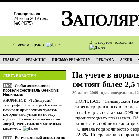
Понедельник
,
24 июня 2019 года
№6 (4675)
В четвертом поколении
С мечом в руках
ГЛАВНАЯ
РЕДАКЦИЯ
ПИСЬМО РЕДАКТОРУ
РЕКЛАМА
АРХИВ
На учете в норил
ЛЕНТА НОВОСТЕЙ
состоят более 2,5
Любители косплея
15:00
провели фестиваль GeekOn в
30 марта 2009 года, понедельник, 12
Норильске
#НОРИЛЬСК. «Таймырский
НОРИЛЬСК. "Таймырский Телег
телеграф» – Словом geek когда-то
зарегистрированных в норильс
называли ярмарочных чудаков,
на 24 марта, составила 2599 ч
которые выступали на потеху
прошлогоднего показателя. Об
публике. Сейчас гиками называют
занятости сообщила и.о. дире
людей, очень сильно увлеченных
каким-то…
"С начала года количество без
22,3%. По сравнению с прошл
Региональный оператор не
14:10