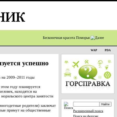
Бесконечная красота Поморья
WAP
PDA
зуется успешно
 на 2009–2011 годы
 этом году планируется
человек, находятся на
 норильского центра занятости
многодетные родители) заключат
торые примут на общественные
Расширенный поиск
Поиск на форуме