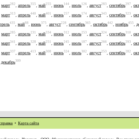
282
355
255
144
126
283
297
,
март
,
апрель
,
май
,
июнь
,
июль
,
август
,
сентябрь
,
ок
313
440
401
257
174
343
323
,
март
,
апрель
,
май
,
июнь
,
июль
,
август
,
сентябрь
,
ок
435
88
375
228
365
442
455
прель
,
май
,
июнь
,
август
,
сентябрь
,
октябрь
,
ноябрь
,
д
285
231
334
312
253
324
310
,
март
,
апрель
,
май
,
июнь
,
июль
,
август
,
сентябрь
,
ок
341
328
251
245
187
266
293
,
март
,
апрель
,
май
,
июнь
,
июль
,
август
,
сентябрь
,
ок
337
413
308
324
302
253
282
,
март
,
апрель
,
май
,
июнь
,
июль
,
август
,
сентябрь
,
ок
309
,
декабрь
справка
•
Карта сайта