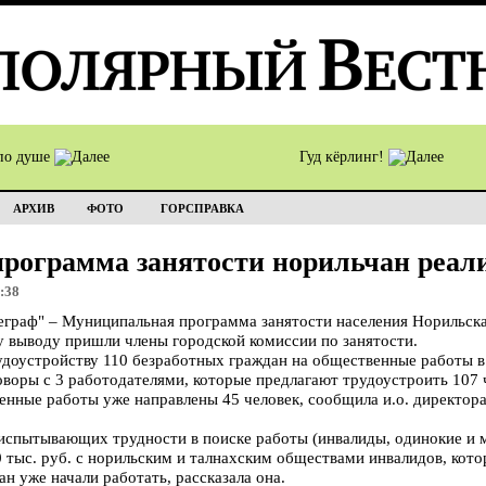
по душе
Гуд кёрлинг!
АРХИВ
ФОТО
ГОРСПРАВКА
рограмма занятости норильчан реали
:38
раф" – Муниципальная программа занятости населения Норильска
у выводу пришли члены городской комиссии по занятости.
доустройству 110 безработных граждан на общественные работы в
оворы с 3 работодателями, которые предлагают трудоустроить 107 
менные работы уже направлены 45 человек, сообщила и.о. директора
испытывающих трудности в поиске работы (инвалиды, одинокие и 
0 тыс. руб. с норильским и талнахским обществами инвалидов, ко
ан уже начали работать, рассказала она.