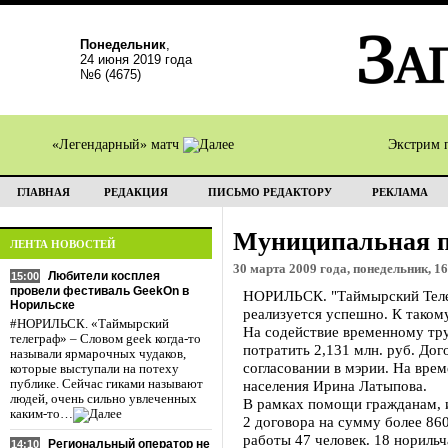
Понедельник
,
24 июня 2019 года
№6 (4675)
«Легендарный» матч
Экстрим 
ГЛАВНАЯ
РЕДАКЦИЯ
ПИСЬМО РЕДАКТОРУ
РЕКЛАМА
Муниципальная п
ЛЕНТА НОВОСТЕЙ
30 марта 2009 года, понедельник, 16
Любители косплея
15:00
провели фестиваль GeekOn в
НОРИЛЬСК. "Таймырский Телег
Норильске
реализуется успешно. К таком
#НОРИЛЬСК. «Таймырский
На содействие временному тру
телеграф» – Словом geek когда-то
потратить 2,131 млн. руб. Дог
называли ярмарочных чудаков,
согласовании в мэрии. На вре
которые выступали на потеху
публике. Сейчас гиками называют
населения Ирина Латыпова.
людей, очень сильно увлеченных
В рамках помощи гражданам, 
каким-то…
2 договора на сумму более 86
работы 47 человек. 18 норильч
Региональный оператор не
14:10