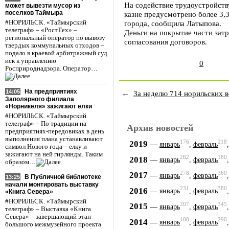
На содействие трудоустройств
может вывезти мусор из
поселков Таймыра
казне предусмотрено более 3,
#НОРИЛЬСК. «Таймырский
города, сообщила Латыпова.
телеграф» – «РостТех» –
Деньги на покрытие части зат
региональный оператор по вывозу
согласования договоров.
твердых коммунальных отходов –
подало в краевой арбитражный суд
иск к управлению
0
Росприроднадзора. Оператор…
На предприятиях
14:05
←
За неделю 714 норильских 
Заполярного филиала
«Норникеля» зажигают елки
#НОРИЛЬСК. «Таймырский
телеграф» – По традиции на
Архив новостей
предприятиях-передовиках в день
выполнения плана устанавливают
176
218
2019
—
январь
,
февраль
символ Нового года – елку и
зажигают на ней гирлянды. Таким
262
180
2018
—
январь
,
февраль
образом…
278
360
2017
—
январь
,
февраль
В Публичной библиотеке
13:25
начали монтировать выставку
231
380
2016
—
январь
,
февраль
«Книга Севера»
#НОРИЛЬСК. «Таймырский
207
345
2015
—
январь
,
февраль
телеграф» – Выставка «Книга
Севера» – завершающий этап
108
290
2014
—
январь
,
февраль
большого межмузейного проекта