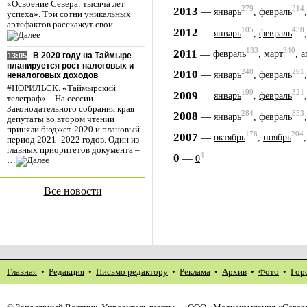
«Освоение Севера: тысяча лет
279
314
2013
—
январь
,
февраль
успеха». Три сотни уникальных
артефактов расскажут свои…
105
438
2012
—
январь
,
февраль
133
340
2011
—
февраль
,
март
,
а
В 2020 году на Таймыре
13:05
планируется рост налоговых и
248
291
2010
—
январь
,
февраль
неналоговых доходов
#НОРИЛЬСК. «Таймырский
199
321
2009
—
январь
,
февраль
телеграф» – На сессии
Законодательного собрания края
284
353
2008
—
январь
,
февраль
депутаты во втором чтении
приняли бюджет-2020 и плановый
178
204
2007
—
октябрь
,
ноябрь
период 2021–2022 годов. Один из
главных приоритетов документа –
4
0
—
0
…
Все новости
Главная
•
Редакция
•
Письмо редактору
•
Реклама
•
Архив
•
Фото
•
Гор