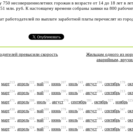
у 750 несовершеннолетних горожан в возрасте от 14 до 18 лет в л
351 млн. руб. К настоящему времени собраны заявки на 800 рабочи
рат работодателей по выплате заработной платы перечислят из горо
водителей превысили скорость
Жильцам одного из нор
аварийным, вручи
213
222
206
207
243
196
179
,
март
,
апрель
,
май
,
июнь
,
июль
,
август
,
сентябрь
,
ок
224
317
310
290
327
256
213
,
март
,
апрель
,
май
,
июнь
,
июль
,
август
,
сентябрь
,
ок
471
209
53
376
281
327
325
,
март
,
апрель
,
июль
,
август
,
сентябрь
,
октябрь
,
ноябрь
430
425
380
279
304
381
347
,
март
,
апрель
,
май
,
июнь
,
июль
,
август
,
сентябрь
,
ок
398
410
213
303
461
346
431
,
март
,
апрель
,
май
,
июнь
,
июль
,
август
,
сентябрь
,
ок
293
324
275
233
331
273
260
,
март
,
апрель
,
май
,
июнь
,
июль
,
август
,
сентябрь
,
ок