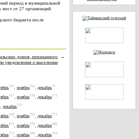
етний период в муниципальной
х мест от 27 организаций
дского бюджета после
ильских домов, признанного
→
ли уведомления о выселении
242
212
71
тябрь
,
ноябрь
,
декабрь
217
216
172
тябрь
,
ноябрь
,
декабрь
212
,
декабрь
349
352
371
тябрь
,
ноябрь
,
декабрь
473
376
460
тябрь
,
ноябрь
,
декабрь
223
268
353
тябрь
,
ноябрь
,
декабрь