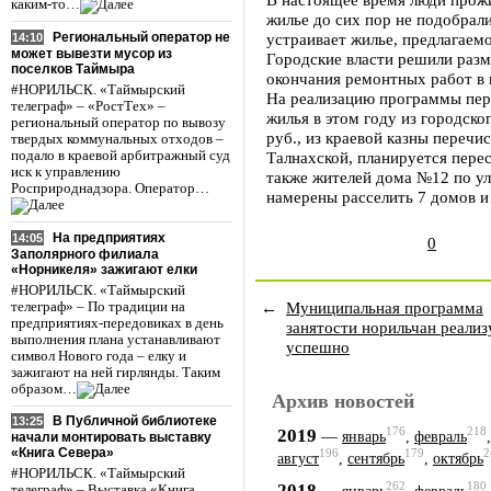
каким-то…
жилье до сих пор не подобрали
Региональный оператор не
устраивает жилье, предлагаем
14:10
может вывезти мусор из
Городские власти решили разм
поселков Таймыра
окончания ремонтных работ в
#НОРИЛЬСК. «Таймырский
На реализацию программы пере
телеграф» – «РостТех» –
жилья в этом году из городско
региональный оператор по вывозу
руб., из краевой казны перечис
твердых коммунальных отходов –
подало в краевой арбитражный суд
Талнахской, планируется перес
иск к управлению
также жителей дома №12 по ул.
Росприроднадзора. Оператор…
намерены расселить 7 домов и
На предприятиях
14:05
0
Заполярного филиала
«Норникеля» зажигают елки
#НОРИЛЬСК. «Таймырский
←
Муниципальная программа
телеграф» – По традиции на
предприятиях-передовиках в день
занятости норильчан реализ
выполнения плана устанавливают
успешно
символ Нового года – елку и
зажигают на ней гирлянды. Таким
образом…
Архив новостей
В Публичной библиотеке
13:25
176
218
2019
—
январь
,
февраль
начали монтировать выставку
«Книга Севера»
196
179
2
август
,
сентябрь
,
октябрь
#НОРИЛЬСК. «Таймырский
262
180
2018
—
телеграф» – Выставка «Книга