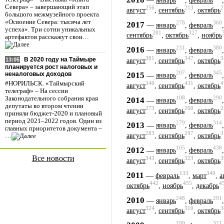
январь
,
февраль
Севера» – завершающий этап
256
213
2
август
,
сентябрь
,
октябрь
большого межмузейного проекта
«Освоение Севера: тысяча лет
278
360
2017
—
январь
,
февраль
успеха». Три сотни уникальных
281
327
сентябрь
,
октябрь
,
ноябрь
артефактов расскажут свои…
231
380
2016
—
январь
,
февраль
381
347
3
В 2020 году на Таймыре
13:05
август
,
сентябрь
,
октябрь
планируется рост налоговых и
207
345
2015
—
неналоговых доходов
январь
,
февраль
346
431
4
#НОРИЛЬСК. «Таймырский
август
,
сентябрь
,
октябрь
телеграф» – На сессии
108
290
Законодательного собрания края
2014
—
январь
,
февраль
депутаты во втором чтении
273
260
2
август
,
сентябрь
,
октябрь
приняли бюджет-2020 и плановый
период 2021–2022 годов. Один из
279
314
2013
—
январь
,
февраль
главных приоритетов документа –
283
297
3
август
,
сентябрь
,
октябрь
…
105
438
2012
—
январь
,
февраль
Все новости
343
323
3
август
,
сентябрь
,
октябрь
133
340
2011
—
февраль
,
март
,
а
442
455
4
октябрь
,
ноябрь
,
декабрь
248
291
2010
—
январь
,
февраль
324
310
3
август
,
сентябрь
,
октябрь
199
321