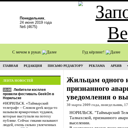
Понедельник
,
24 июня 2019 года
№6 (4675)
С мечом в руках
Гуд кёрлинг!
ГЛАВНАЯ
РЕДАКЦИЯ
ПИСЬМО РЕДАКТОРУ
РЕКЛАМА
АРХИВ
Жильцам одного и
ЛЕНТА НОВОСТЕЙ
признанного ава
Любители косплея
15:00
провели фестиваль GeekOn в
уведомления о в
Норильске
#НОРИЛЬСК. «Таймырский
30 марта 2009 года, понедельник, 17
телеграф» – Словом geek когда-то
называли ярмарочных чудаков,
НОРИЛЬСК. "Таймырский Теле
которые выступали на потеху
Талнахской, признанного авар
публике. Сейчас гиками называют
выселении.
людей, очень сильно увлеченных
В настоящее время люди прожи