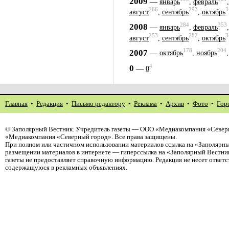
2009
—
январь
,
февраль
266
293
3
август
,
сентябрь
,
октябрь
284
353
2008
—
январь
,
февраль
253
282
3
август
,
сентябрь
,
октябрь
178
204
2007
—
октябрь
,
ноябрь
4
0
—
0
Главная
•
Редакция
•
Письмо редактору
•
Реклама
•
Архив
•
Фото
•
Гор
©
Заполярный Вестник
. Учредитель газеты — ООО «Медиакомпания «Северн
«Медиакомпания «Северный город». Все права защищены.
При полном или частичном использовании материалов ссылка на «Заполярны
размещении материалов в интернете — гиперссылка на «Заполярный Вестник
газеты не предоставляет справочную информацию. Редакция не несет ответ
содержащуюся в рекламных объявлениях.