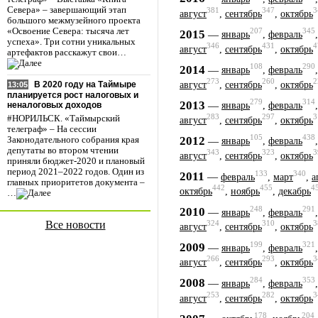
Севера» – завершающий этап
381
347
3
август
,
сентябрь
,
октябрь
большого межмузейного проекта
«Освоение Севера: тысяча лет
207
345
2015
—
январь
,
февраль
успеха». Три сотни уникальных
346
431
4
август
,
сентябрь
,
октябрь
артефактов расскажут свои…
108
290
2014
—
январь
,
февраль
273
260
2
август
,
сентябрь
,
октябрь
В 2020 году на Таймыре
13:05
планируется рост налоговых и
279
314
2013
—
неналоговых доходов
январь
,
февраль
283
297
3
#НОРИЛЬСК. «Таймырский
август
,
сентябрь
,
октябрь
телеграф» – На сессии
105
438
2012
—
Законодательного собрания края
январь
,
февраль
депутаты во втором чтении
343
323
3
август
,
сентябрь
,
октябрь
приняли бюджет-2020 и плановый
период 2021–2022 годов. Один из
133
340
2011
—
февраль
,
март
,
а
главных приоритетов документа –
442
455
4
октябрь
,
ноябрь
,
декабрь
…
248
291
2010
—
январь
,
февраль
Все новости
324
310
3
август
,
сентябрь
,
октябрь
199
321
2009
—
январь
,
февраль
266
293
3
август
,
сентябрь
,
октябрь
284
353
2008
—
январь
,
февраль
253
282
3
август
,
сентябрь
,
октябрь
178
204