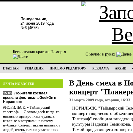
Понедельник
,
24 июня 2019 года
№6 (4675)
Бесконечная красота Поморья
С мечом в руках
ГЛАВНАЯ
РЕДАКЦИЯ
ПИСЬМО РЕДАКТОРУ
РЕКЛАМА
АРХИВ
В День смеха в Н
ЛЕНТА НОВОСТЕЙ
концерт "Планер
Любители косплея
15:00
провели фестиваль GeekOn в
31 марта 2009 года, вторник, 16:33
Норильске
#НОРИЛЬСК. «Таймырский
НОРИЛЬСК. "Таймырский Телег
телеграф» – Словом geek когда-то
концерт творческого объедине
называли ярмарочных чудаков,
Телеграф" сообщила заведующ
которые выступали на потеху
культуры Надежда Темникова.
публике. Сейчас гиками называют
Темой предстоящего концерта 
людей, очень сильно увлеченных