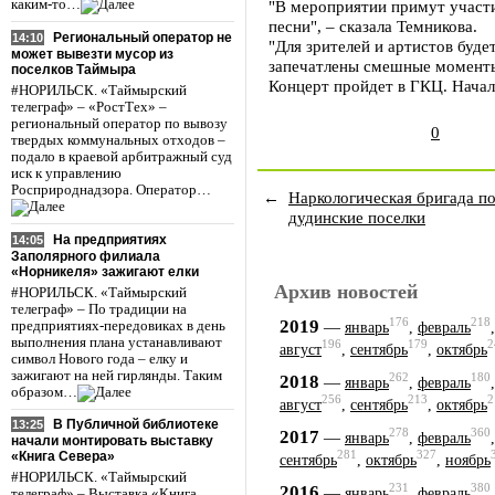
каким-то…
"В мероприятии примут участи
песни", – сказала Темникова.
Региональный оператор не
14:10
"Для зрителей и артистов буде
может вывезти мусор из
запечатлены смешные моменты 
поселков Таймыра
Концерт пройдет в ГКЦ. Начало
#НОРИЛЬСК. «Таймырский
телеграф» – «РостТех» –
региональный оператор по вывозу
0
твердых коммунальных отходов –
подало в краевой арбитражный суд
иск к управлению
Росприроднадзора. Оператор…
←
Наркологическая бригада п
дудинские поселки
На предприятиях
14:05
Заполярного филиала
«Норникеля» зажигают елки
Архив новостей
#НОРИЛЬСК. «Таймырский
телеграф» – По традиции на
176
218
2019
—
предприятиях-передовиках в день
январь
,
февраль
выполнения плана устанавливают
196
179
2
август
,
сентябрь
,
октябрь
символ Нового года – елку и
зажигают на ней гирлянды. Таким
262
180
2018
—
январь
,
февраль
образом…
256
213
2
август
,
сентябрь
,
октябрь
В Публичной библиотеке
13:25
278
360
2017
—
январь
,
февраль
начали монтировать выставку
281
327
«Книга Севера»
сентябрь
,
октябрь
,
ноябрь
#НОРИЛЬСК. «Таймырский
231
380
2016
—
январь
,
февраль
телеграф» – Выставка «Книга