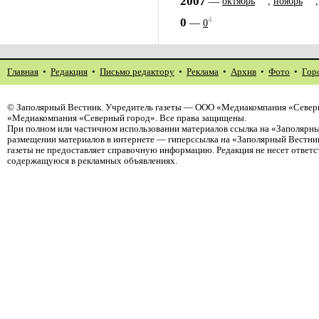
2007
—
октябрь
,
ноябрь
4
0
—
0
Главная
•
Редакция
•
Письмо редактору
•
Реклама
•
Архив
•
Фото
•
Гор
©
Заполярный Вестник
. Учредитель газеты — ООО «Медиакомпания «Северн
«Медиакомпания «Северный город». Все права защищены.
При полном или частичном использовании материалов ссылка на «Заполярны
размещении материалов в интернете — гиперссылка на «Заполярный Вестник
газеты не предоставляет справочную информацию. Редакция не несет ответ
содержащуюся в рекламных объявлениях.