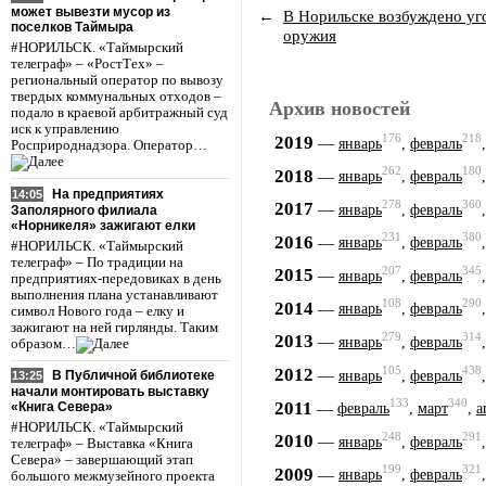
может вывезти мусор из
←
В Норильске возбуждено уг
поселков Таймыра
оружия
#НОРИЛЬСК. «Таймырский
телеграф» – «РостТех» –
региональный оператор по вывозу
твердых коммунальных отходов –
Архив новостей
подало в краевой арбитражный суд
иск к управлению
176
218
2019
—
январь
,
февраль
Росприроднадзора. Оператор…
262
180
2018
—
январь
,
февраль
На предприятиях
14:05
278
360
2017
—
январь
,
февраль
Заполярного филиала
«Норникеля» зажигают елки
231
380
2016
—
январь
,
февраль
#НОРИЛЬСК. «Таймырский
телеграф» – По традиции на
207
345
2015
—
январь
,
февраль
предприятиях-передовиках в день
выполнения плана устанавливают
108
290
2014
—
январь
,
февраль
символ Нового года – елку и
зажигают на ней гирлянды. Таким
279
314
2013
—
январь
,
февраль
образом…
105
438
2012
—
январь
,
февраль
В Публичной библиотеке
13:25
начали монтировать выставку
133
340
2011
—
«Книга Севера»
февраль
,
март
,
а
#НОРИЛЬСК. «Таймырский
248
291
2010
—
январь
,
февраль
телеграф» – Выставка «Книга
Севера» – завершающий этап
199
321
2009
—
январь
,
февраль
большого межмузейного проекта