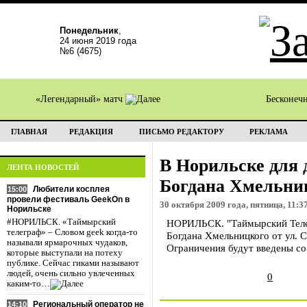
Понедельник
,
24 июня 2019 года
№6 (4675)
«Легендарный» матч
Бесконеч
ГЛАВНАЯ
РЕДАКЦИЯ
ПИСЬМО РЕДАКТОРУ
РЕКЛАМА
В Норильске для 
ЛЕНТА НОВОСТЕЙ
Богдана Хмельни
Любители косплея
15:00
провели фестиваль GeekOn в
30 октября 2009 года, пятница, 11:3
Норильске
#НОРИЛЬСК. «Таймырский
НОРИЛЬСК. "Таймырский Телегр
телеграф» – Словом geek когда-то
Богдана Хмельницкого от ул. 
называли ярмарочных чудаков,
Ограничения будут введены со 
которые выступали на потеху
публике. Сейчас гиками называют
людей, очень сильно увлеченных
0
каким-то…
Региональный оператор не
14:10