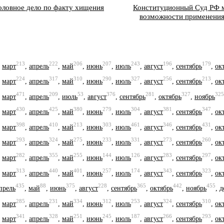
оловное дело по факту хищения
Конституционный Суд РФ м
возможности применения 
213
222
206
207
243
196
179
,
март
,
апрель
,
май
,
июнь
,
июль
,
август
,
сентябрь
,
ок
224
317
310
290
327
256
213
,
март
,
апрель
,
май
,
июнь
,
июль
,
август
,
сентябрь
,
ок
471
209
53
376
281
327
325
,
март
,
апрель
,
июль
,
август
,
сентябрь
,
октябрь
,
ноябрь
430
425
380
279
304
381
347
,
март
,
апрель
,
май
,
июнь
,
июль
,
август
,
сентябрь
,
ок
398
410
213
303
461
346
431
,
март
,
апрель
,
май
,
июнь
,
июль
,
август
,
сентябрь
,
ок
293
324
275
233
331
273
260
,
март
,
апрель
,
май
,
июнь
,
июль
,
август
,
сентябрь
,
ок
282
355
255
144
126
283
297
,
март
,
апрель
,
май
,
июнь
,
июль
,
август
,
сентябрь
,
ок
313
440
401
257
174
343
323
,
март
,
апрель
,
май
,
июнь
,
июль
,
август
,
сентябрь
,
ок
435
88
375
228
365
442
455
прель
,
май
,
июнь
,
август
,
сентябрь
,
октябрь
,
ноябрь
,
д
285
231
334
312
253
324
310
,
март
,
апрель
,
май
,
июнь
,
июль
,
август
,
сентябрь
,
ок
341
328
251
245
187
266
293
,
март
,
апрель
,
май
,
июнь
,
июль
,
август
,
сентябрь
,
ок