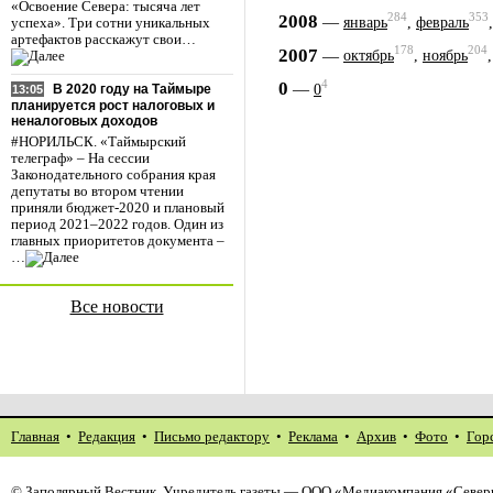
«Освоение Севера: тысяча лет
284
353
2008
—
январь
,
февраль
успеха». Три сотни уникальных
артефактов расскажут свои…
178
204
2007
—
октябрь
,
ноябрь
4
0
—
0
В 2020 году на Таймыре
13:05
планируется рост налоговых и
неналоговых доходов
#НОРИЛЬСК. «Таймырский
телеграф» – На сессии
Законодательного собрания края
депутаты во втором чтении
приняли бюджет-2020 и плановый
период 2021–2022 годов. Один из
главных приоритетов документа –
…
Все новости
Главная
•
Редакция
•
Письмо редактору
•
Реклама
•
Архив
•
Фото
•
Гор
©
Заполярный Вестник
. Учредитель газеты — ООО «Медиакомпания «Северн