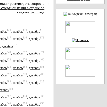
ожет рассмотреть вопрос о
→
смертной казни в стране со
следующего года
242
212
71
тябрь
,
ноябрь
,
декабрь
217
216
172
тябрь
,
ноябрь
,
декабрь
212
,
декабрь
349
352
371
тябрь
,
ноябрь
,
декабрь
473
376
460
тябрь
,
ноябрь
,
декабрь
223
268
353
тябрь
,
ноябрь
,
декабрь
317
279
208
тябрь
,
ноябрь
,
декабрь
398
352
325
тябрь
,
ноябрь
,
декабрь
456
екабрь
387
474
538
тябрь
,
ноябрь
,
декабрь
345
290
239
тябрь
,
ноябрь
,
декабрь