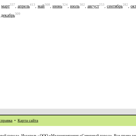
337
413
308
324
302
253
282
,
март
,
апрель
,
май
,
июнь
,
июль
,
август
,
сентябрь
,
ок
309
,
декабрь
справка
•
Карта сайта
ый город». Издатель - ООО «Медиакомпания «Северный город». Все права з