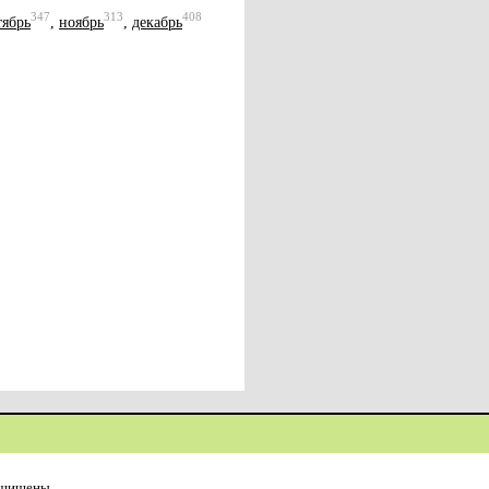
347
313
408
тябрь
,
ноябрь
,
декабрь
ащищены.