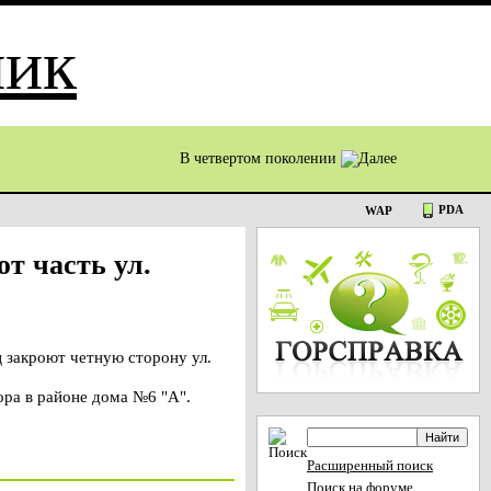
В четвертом поколении
PDA
WAP
т часть ул.
 закроют четную сторону ул.
ора в районе дома №6 "А".
Расширенный поиск
Поиск на форуме