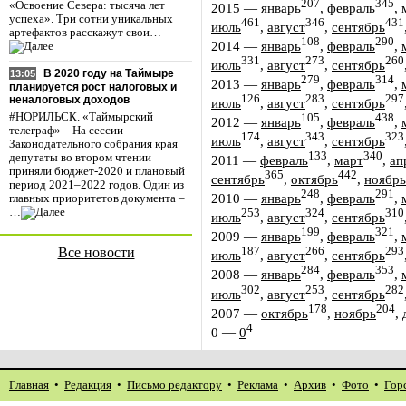
207
345
«Освоение Севера: тысяча лет
2015
—
январь
,
февраль
,
успеха». Три сотни уникальных
461
346
431
июль
,
август
,
сентябрь
артефактов расскажут свои…
108
290
2014
—
январь
,
февраль
,
331
273
260
июль
,
август
,
сентябрь
В 2020 году на Таймыре
13:05
279
314
2013
—
январь
,
февраль
,
планируется рост налоговых и
126
283
297
неналоговых доходов
июль
,
август
,
сентябрь
#НОРИЛЬСК. «Таймырский
105
438
2012
—
январь
,
февраль
,
телеграф» – На сессии
174
343
323
июль
,
август
,
сентябрь
Законодательного собрания края
133
340
депутаты во втором чтении
2011
—
февраль
,
март
,
ап
приняли бюджет-2020 и плановый
365
442
сентябрь
,
октябрь
,
ноябрь
период 2021–2022 годов. Один из
248
291
2010
—
январь
,
февраль
,
главных приоритетов документа –
…
253
324
310
июль
,
август
,
сентябрь
199
321
2009
—
январь
,
февраль
,
Все новости
187
266
293
июль
,
август
,
сентябрь
284
353
2008
—
январь
,
февраль
,
302
253
282
июль
,
август
,
сентябрь
178
204
2007
—
октябрь
,
ноябрь
,
4
0
—
0
Главная
•
Редакция
•
Письмо редактору
•
Реклама
•
Архив
•
Фото
•
Гор