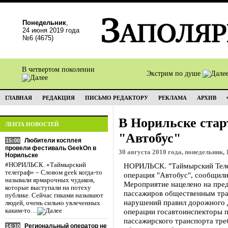
Понедельник
,
24 июня 2019 года
№6 (4675)
В четвертом поколении
Экстрим по душе
ГЛАВНАЯ
РЕДАКЦИЯ
ПИСЬМО РЕДАКТОРУ
РЕКЛАМА
АРХИВ
В Норильске стар
ЛЕНТА НОВОСТЕЙ
"Автобус"
Любители косплея
15:00
провели фестиваль GeekOn в
30 августа 2010 года, понедельник, 
Норильске
#НОРИЛЬСК. «Таймырский
НОРИЛЬСК. "Таймырский Телег
телеграф» – Словом geek когда-то
операция "Автобус", сообщил
называли ярмарочных чудаков,
Мероприятие нацелено на пре
которые выступали на потеху
пассажиров общественным тра
публике. Сейчас гиками называют
нарушений правил дорожного 
людей, очень сильно увлеченных
каким-то…
операции госавтоинспекторы 
пассажирского транспорта тр
Региональный оператор не
14:10