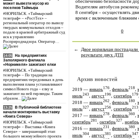
обеспечению безопасности до
может вывезти мусор из
Водителям автобусов рекомен
поселков Таймыра
8 сентября – осуществлять дв
#НОРИЛЬСК. «Таймырский
время с включенным ближним 
телеграф» – «РостТех» –
региональный оператор по вывозу
твердых коммунальных отходов –
0
подало в краевой арбитражный суд
иск к управлению
Росприроднадзора. Оператор…
←
Двое норильчан пострадали 
результате двух ДТП
На предприятиях
14:05
Заполярного филиала
«Норникеля» зажигают елки
#НОРИЛЬСК. «Таймырский
телеграф» – По традиции на
Архив новостей
предприятиях-передовиках в день
выполнения плана устанавливают
176
218
2019
—
январь
,
февраль
,
символ Нового года – елку и
зажигают на ней гирлянды. Таким
243
196
179
июль
,
август
,
сентябрь
образом…
262
180
2018
—
январь
,
февраль
,
327
256
213
В Публичной библиотеке
13:25
июль
,
август
,
сентябрь
начали монтировать выставку
278
360
2017
—
январь
,
февраль
,
«Книга Севера»
281
327
сентябрь
,
октябрь
,
ноябрь
#НОРИЛЬСК. «Таймырский
телеграф» – Выставка «Книга
231
380
2016
—
январь
,
февраль
,
Севера» – завершающий этап
304
381
347
июль
,
август
,
сентябрь
большого межмузейного проекта