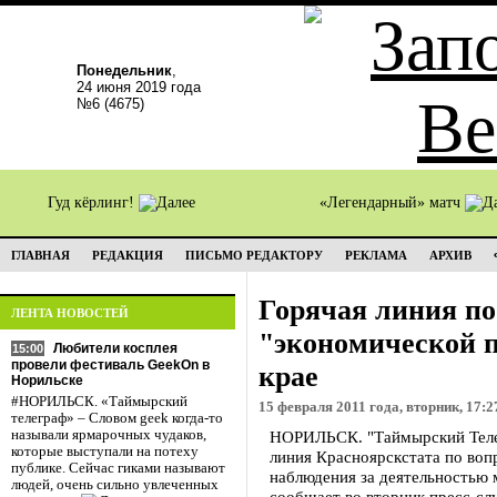
Понедельник
,
24 июня 2019 года
№6 (4675)
Гуд кёрлинг!
«Легендарный» матч
ГЛАВНАЯ
РЕДАКЦИЯ
ПИСЬМО РЕДАКТОРУ
РЕКЛАМА
АРХИВ
Горячая линия по
ЛЕНТА НОВОСТЕЙ
"экономической 
Любители косплея
15:00
провели фестиваль GeekOn в
крае
Норильске
#НОРИЛЬСК. «Таймырский
15 февраля 2011 года, вторник, 17:2
телеграф» – Словом geek когда-то
называли ярмарочных чудаков,
НОРИЛЬСК. "Таймырский Телег
которые выступали на потеху
линия Красноярскстата по воп
публике. Сейчас гиками называют
наблюдения за деятельностью 
людей, очень сильно увлеченных
сообщает во вторник пресс-сл