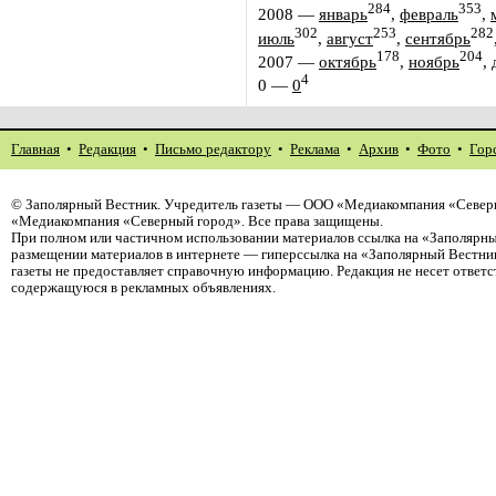
284
353
2008
—
январь
,
февраль
,
302
253
282
июль
,
август
,
сентябрь
178
204
2007
—
октябрь
,
ноябрь
,
4
0
—
0
Главная
•
Редакция
•
Письмо редактору
•
Реклама
•
Архив
•
Фото
•
Гор
©
Заполярный Вестник
. Учредитель газеты — ООО «Медиакомпания «Северн
«Медиакомпания «Северный город». Все права защищены.
При полном или частичном использовании материалов ссылка на «Заполярны
размещении материалов в интернете — гиперссылка на «Заполярный Вестник
газеты не предоставляет справочную информацию. Редакция не несет ответ
содержащуюся в рекламных объявлениях.