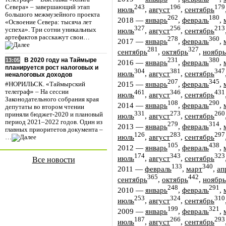
243
196
179
Севера» – завершающий этап
июль
,
август
,
сентябрь
большого межмузейного проекта
262
180
2018
—
январь
,
февраль
,
«Освоение Севера: тысяча лет
327
256
213
июль
,
август
,
сентябрь
успеха». Три сотни уникальных
артефактов расскажут свои…
278
360
2017
—
январь
,
февраль
,
281
327
сентябрь
,
октябрь
,
ноябрь
В 2020 году на Таймыре
231
380
13:05
2016
—
январь
,
февраль
,
планируется рост налоговых и
304
381
347
июль
,
август
,
сентябрь
неналоговых доходов
207
345
2015
—
январь
,
февраль
,
#НОРИЛЬСК. «Таймырский
телеграф» – На сессии
461
346
431
июль
,
август
,
сентябрь
Законодательного собрания края
108
290
2014
—
январь
,
февраль
,
депутаты во втором чтении
331
273
260
приняли бюджет-2020 и плановый
июль
,
август
,
сентябрь
период 2021–2022 годов. Один из
279
314
2013
—
январь
,
февраль
,
главных приоритетов документа –
126
283
297
июль
,
август
,
сентябрь
…
105
438
2012
—
январь
,
февраль
,
174
343
323
июль
,
август
,
сентябрь
Все новости
133
340
2011
—
февраль
,
март
,
ап
365
442
сентябрь
,
октябрь
,
ноябрь
248
291
2010
—
январь
,
февраль
,
253
324
310
июль
,
август
,
сентябрь
199
321
2009
—
январь
,
февраль
,
187
266
293
июль
,
август
,
сентябрь