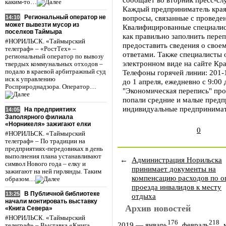
каким-то…
Каждый предприниматель края 
Региональный оператор не
вопросы, связанные с проведе
14:10
может вывезти мусор из
Квалифицированные специалис
поселков Таймыра
как правильно заполнить переп
#НОРИЛЬСК. «Таймырский
предоставить сведения о своем
телеграф» – «РостТех» –
ответами. Также специалисты 
региональный оператор по вывозу
электронном виде на сайте Кр
твердых коммунальных отходов –
подало в краевой арбитражный суд
Телефоны горячей линии: 201-
иск к управлению
до 1 апреля, ежедневно с 9:00
Росприроднадзора. Оператор…
"Экономическая перепись" про
попали средние и малые предп
индивидуальные предпринимат
На предприятиях
14:05
Заполярного филиала
«Норникеля» зажигают елки
0
#НОРИЛЬСК. «Таймырский
телеграф» – По традиции на
предприятиях-передовиках в день
выполнения плана устанавливают
←
Администрация Норильска
символ Нового года – елку и
принимает документы на
зажигают на ней гирлянды. Таким
компенсацию расходов по о
образом…
проезда инвалидов к месту
В Публичной библиотеке
13:25
отдыха
начали монтировать выставку
Архив новостей
«Книга Севера»
#НОРИЛЬСК. «Таймырский
176
218
2019
—
январь
,
февраль
,
телеграф» – Выставка «Книга