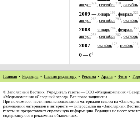
324
310
3
август
,
сентябрь
,
октябрь
199
321
2009
—
январь
,
февраль
266
293
3
август
,
сентябрь
,
октябрь
284
353
2008
—
январь
,
февраль
253
282
3
август
,
сентябрь
,
октябрь
178
204
2007
—
октябрь
,
ноябрь
4
0
—
0
Главная
•
Редакция
•
Письмо редактору
•
Реклама
•
Архив
•
Фото
•
Гор
©
Заполярный Вестник
. Учредитель газеты — ООО «Медиакомпания «Северн
«Медиакомпания «Северный город». Все права защищены.
При полном или частичном использовании материалов ссылка на «Заполярны
размещении материалов в интернете — гиперссылка на «Заполярный Вестник
газеты не предоставляет справочную информацию. Редакция не несет ответ
содержащуюся в рекламных объявлениях.