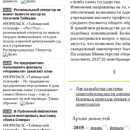
каким-то…
служба главы государства.
Изменения направлены на то, 
Региональный оператор не
14:10
обеспечения возможности одно
может вывезти мусор из
учреждения высшего професси
поселков Таймыра
среднего (полного) общего об
#НОРИЛЬСК. «Таймырский
В армейском руководстве до п
телеграф» – «РостТех» –
региональный оператор по вывозу
подобных нововведений. Более
твердых коммунальных отходов –
рассматривался вопрос о продл
подало в краевой арбитражный суд
августа, что позволило бы за
иск к управлению
скандальный законопроект был
Росприроднадзора. Оператор…
По планам Министерства обор
пополнить 203720 новобранце
На предприятиях
14:05
Заполярного филиала
0
«Норникеля» зажигают елки
#НОРИЛЬСК. «Таймырский
телеграф» – По традиции на
предприятиях-передовиках в день
←
Для разработки системы
выполнения плана устанавливают
орнитобезопасности аэропо
символ Нового года – елку и
Норильск приехала первая 
зажигают на ней гирлянды. Таким
образом…
орнитологов
В Публичной библиотеке
13:25
начали монтировать выставку
Архив новостей
«Книга Севера»
#НОРИЛЬСК. «Таймырский
176
218
2019
—
январь
,
февраль
телеграф» – Выставка «Книга