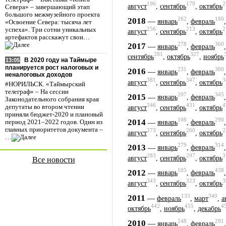
196
179
2
август
,
сентябрь
,
октябрь
Севера» – завершающий этап
большого межмузейного проекта
262
180
2018
—
январь
,
февраль
«Освоение Севера: тысяча лет
256
213
2
успеха». Три сотни уникальных
август
,
сентябрь
,
октябрь
артефактов расскажут свои…
278
360
2017
—
январь
,
февраль
281
327
сентябрь
,
октябрь
,
ноябрь
В 2020 году на Таймыре
13:05
планируется рост налоговых и
231
380
2016
—
январь
,
февраль
неналоговых доходов
381
347
3
август
,
сентябрь
,
октябрь
#НОРИЛЬСК. «Таймырский
телеграф» – На сессии
207
345
2015
—
январь
,
февраль
Законодательного собрания края
346
431
4
депутаты во втором чтении
август
,
сентябрь
,
октябрь
приняли бюджет-2020 и плановый
108
290
2014
—
период 2021–2022 годов. Один из
январь
,
февраль
главных приоритетов документа –
273
260
2
август
,
сентябрь
,
октябрь
…
279
314
2013
—
январь
,
февраль
283
297
3
август
,
сентябрь
,
октябрь
Все новости
105
438
2012
—
январь
,
февраль
343
323
3
август
,
сентябрь
,
октябрь
133
340
2011
—
февраль
,
март
,
а
442
455
4
октябрь
,
ноябрь
,
декабрь
248
291
2010
—
январь
,
февраль