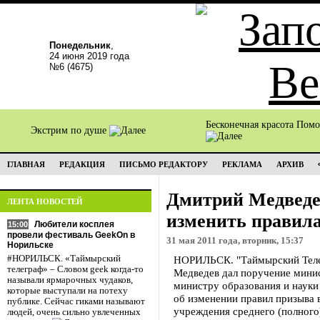
Понедельник
,
24 июня 2019 года
№6 (4675)
Бесконечная красота Пом
Экстрим по душе
ГЛАВНАЯ
РЕДАКЦИЯ
ПИСЬМО РЕДАКТОРУ
РЕКЛАМА
АРХИВ
Дмитрий Медведе
ЛЕНТА НОВОСТЕЙ
изменить правил
Любители косплея
15:00
провели фестиваль GeekOn в
31 мая 2011 года, вторник, 15:37
Норильске
#НОРИЛЬСК. «Таймырский
НОРИЛЬСК. "Таймырский Теле
телеграф» – Словом geek когда-то
Медведев дал поручение мини
называли ярмарочных чудаков,
министру образования и наук
которые выступали на потеху
об изменении правил призыва 
публике. Сейчас гиками называют
учреждения среднего (полного
людей, очень сильно увлеченных