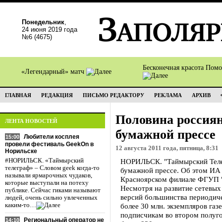
Понедельник
,
24 июня 2019 года
№6 (4675)
Бесконечная красота Пом
«Легендарный» матч
ГЛАВНАЯ
РЕДАКЦИЯ
ПИСЬМО РЕДАКТОРУ
РЕКЛАМА
АРХИВ
Половина россиян
ЛЕНТА НОВОСТЕЙ
бумажной прессе
Любители косплея
15:00
провели фестиваль GeekOn в
12 августа 2011 года, пятница, 8:31
Норильске
#НОРИЛЬСК. «Таймырский
НОРИЛЬСК. "Таймырский Телег
телеграф» – Словом geek когда-то
бумажной прессе. Об этом ИА
называли ярмарочных чудаков,
Красноярском филиале ФГУП "
которые выступали на потеху
Несмотря на развитие сетевых
публике. Сейчас гиками называют
версий большинства периодиче
людей, очень сильно увлеченных
каким-то…
более 30 млн. экземпляров газ
подписчикам во втором полуго
Региональный оператор не
14:10