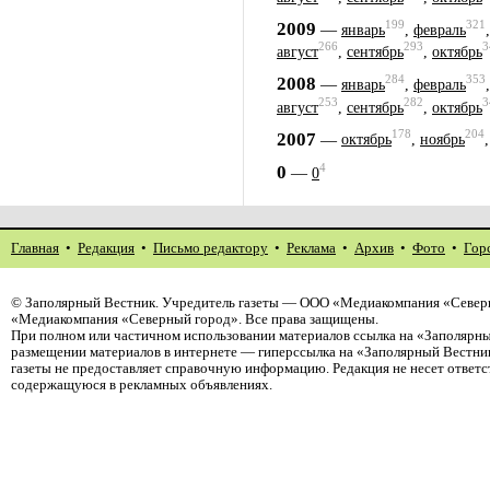
199
321
2009
—
январь
,
февраль
266
293
3
август
,
сентябрь
,
октябрь
284
353
2008
—
январь
,
февраль
253
282
3
август
,
сентябрь
,
октябрь
178
204
2007
—
октябрь
,
ноябрь
4
0
—
0
Главная
•
Редакция
•
Письмо редактору
•
Реклама
•
Архив
•
Фото
•
Гор
©
Заполярный Вестник
. Учредитель газеты — ООО «Медиакомпания «Северн
«Медиакомпания «Северный город». Все права защищены.
При полном или частичном использовании материалов ссылка на «Заполярны
размещении материалов в интернете — гиперссылка на «Заполярный Вестник
газеты не предоставляет справочную информацию. Редакция не несет ответ
содержащуюся в рекламных объявлениях.