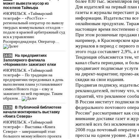
более 830 тыс. экземпляров пе
может вывезти мусор из
Для издателей на первый план
поселков Таймыра
газеты и журналы перестают р
#НОРИЛЬСК. «Таймырский
информации. Издательства вс
телеграф» – «РостТех» –
региональный оператор по вывозу
онлайновым продуктам. Тиражи
твердых коммунальных отходов –
настоящее время постепенно с
подало в краевой арбитражный суд
При этом розничные продажи п
иск к управлению
например, в Красноярском кра
Росприроднадзора. Оператор…
журналов в период с первого 
этого года составляет 2,9%, а
На предприятиях
14:05
Тенденция объясняется тем, ч
Заполярного филиала
канал сбыта периодики, и боль
«Норникеля» зажигают елки
продвигают подписные услуги 
#НОРИЛЬСК. «Таймырский
на директ-маркетинг, промо-а
телеграф» – По традиции на
скидки на свои издания.
предприятиях-передовиках в день
выполнения плана устанавливают
Продвигая подписку, издатель
символ Нового года – елку и
рекламодателей, потому что, 
зажигают на ней гирлянды. Таким
гарантий, что рекламное сооб
образом…
В России институт подписки 
федерального почтового опера
В Публичной библиотеке
13:25
начали монтировать выставку
России" рассматривает как со
«Книга Севера»
внимание доставке газет и жур
#НОРИЛЬСК. «Таймырский
жителей всех без исключения 
телеграф» – Выставка «Книга
2008 года почтовый оператор 
Севера» – завершающий этап
прессы на одном уровне. Для 
большого межмузейного проекта