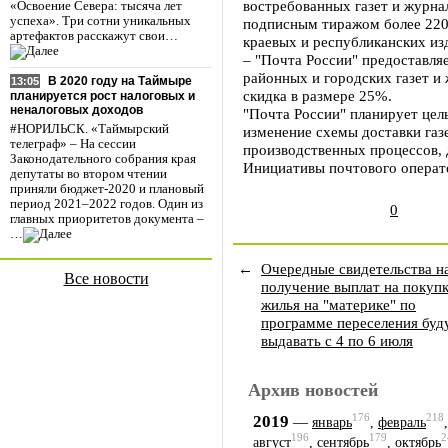
востребованных газет и журна
«Освоение Севера: тысяча лет
успеха». Три сотни уникальных
подписным тиражом более 220 
артефактов расскажут свои…
краевых и республиканских из
– "Почта России" предоставля
районных и городских газет и
В 2020 году на Таймыре
13:05
скидка в размере 25%.
планируется рост налоговых и
неналоговых доходов
"Почта России" планирует цел
#НОРИЛЬСК. «Таймырский
изменение схемы доставки газ
телеграф» – На сессии
производственных процессов, 
Законодательного собрания края
Инициативы почтового операто
депутаты во втором чтении
приняли бюджет-2020 и плановый
период 2021–2022 годов. Один из
0
главных приоритетов документа –
…
←
Очередные свидетельства н
Все новости
получение выплат на покуп
жилья на "материке" по
программе переселения буд
выдавать с 4 по 6 июля
Архив новостей
176
218
2019
—
январь
,
февраль
196
179
2
август
,
сентябрь
,
октябрь