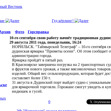
уше
Гуд кёрлинг!
Архив
Фото
Горсправка
10-го сентября свою работу начнёт традиционная дуди
29 августа 2011 года, понедельник, 16:24
НОРИЛЬСК. "Таймырский Телеграф" – 10-го сентября св
дудинская ярмарка "Приметы осени". Об этом сообщает 
администрации города.
Ярмарка пройдёт в пятый раз.
В Красноярске завершена погрузка на 2 транспортных су
и фруктов нового урожая, а также мясомолочных товаров
изделий. Общий вес сельхозпродукции, которая будет дос
составляет более 150 т.
31 августа в Дудинский порт выйдет судно с уникальным
ьске
для ярмарочной торговли. Горожане смогут увидеть и куп
индюшек и гусей.
нных
0
←
ЗФ "Норникеля" оказал поддержку