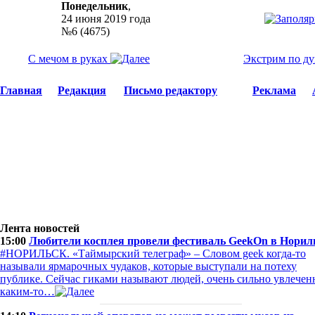
Понедельник
,
24 июня 2019 года
№6 (4675)
С мечом в руках
Экстрим по д
Главная
Редакция
Письмо редактору
Реклама
Лента новостей
15:00
Любители косплея провели фестиваль GeekOn в Норил
#НОРИЛЬСК. «Таймырский телеграф» – Словом geek когда-то
называли ярмарочных чудаков, которые выступали на потеху
публике. Сейчас гиками называют людей, очень сильно увлече
каким-то…