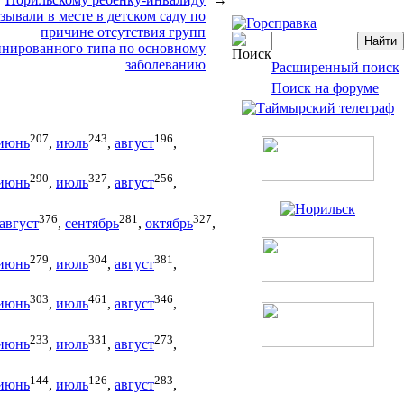
зывали в месте в детском саду по
причине отсутствия групп
нированного типа по основному
заболеванию
Расширенный поиск
Поиск на форуме
207
243
196
июнь
,
июль
,
август
,
290
327
256
июнь
,
июль
,
август
,
376
281
327
август
,
сентябрь
,
октябрь
,
279
304
381
июнь
,
июль
,
август
,
303
461
346
июнь
,
июль
,
август
,
233
331
273
июнь
,
июль
,
август
,
144
126
283
июнь
,
июль
,
август
,