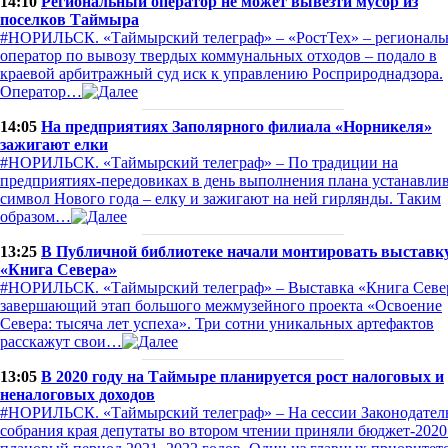
14:10
Региональный оператор не может вывезти мусор из
поселков Таймыра
#НОРИЛЬСК. «Таймырский телеграф» – «РостТех» – регионал
оператор по вывозу твердых коммунальных отходов – подало в
краевой арбитражный суд иск к управлению Росприроднадзора.
Оператор…
14:05
На предприятиях Заполярного филиала «Норникеля»
зажигают елки
#НОРИЛЬСК. «Таймырский телеграф» – По традиции на
предприятиях-передовиках в день выполнения плана устанавли
символ Нового года – елку и зажигают на ней гирлянды. Таким
образом…
13:25
В Публичной библиотеке начали монтировать выставк
«Книга Севера»
#НОРИЛЬСК. «Таймырский телеграф» – Выставка «Книга Севе
завершающий этап большого межмузейного проекта «Освоение
Севера: тысяча лет успеха». Три сотни уникальных артефактов
расскажут свои…
13:05
В 2020 году на Таймыре планируется рост налоговых и
неналоговых доходов
#НОРИЛЬСК. «Таймырский телеграф» – На сессии Законодател
собрания края депутаты во втором чтении приняли бюджет-2020