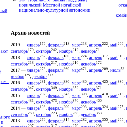
норильской Местной ногайской
отка
национально-культурной автономии
ьный
комби
Архив новостей
176
218
213
222
206
2019
—
январь
,
февраль
,
март
,
апрель
,
май
,
179
242
212
71
вают
сентябрь
,
октябрь
,
ноябрь
,
декабрь
262
180
224
317
310
2018
—
январь
,
февраль
,
март
,
апрель
,
май
,
213
217
216
172
сентябрь
,
октябрь
,
ноябрь
,
декабрь
278
360
471
209
53
2017
—
январь
,
февраль
,
март
,
апрель
,
июль
,
у
325
212
ноябрь
,
декабрь
ра» –
231
380
430
425
380
2016
—
январь
,
февраль
,
март
,
апрель
,
май
,
347
349
352
371
сентябрь
,
октябрь
,
ноябрь
,
декабрь
207
345
398
410
213
2015
—
январь
,
февраль
,
март
,
апрель
,
май
,
431
473
376
460
сентябрь
,
октябрь
,
ноябрь
,
декабрь
108
290
293
324
275
2014
—
январь
,
февраль
,
март
,
апрель
,
май
,
260
223
268
353
сентябрь
,
октябрь
,
ноябрь
,
декабрь
ьного
279
314
282
355
255
2013
—
январь
,
февраль
,
март
,
апрель
,
май
,
 и
297
317
279
208