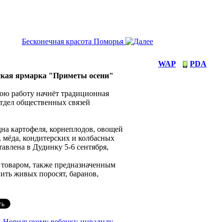
Бесконечная красота Поморья
WAP
PDA
нская ярмарка "Приметы осени"
ою работу начнёт традиционная
отдел общественных связей
дна картофеля, корнеплодов, овощей
, мёда, кондитерских и колбасных
тавлена в Дудинку 5-6 сентября,
 товаром, также предназначенным
ить живых поросят, баранов,
Норильскому ребенку-инвалиду
→