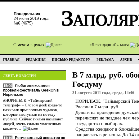
Понедельник
,
24 июня 2019 года
№6 (4675)
С мечом в руках
«Легендарный» матч
ГЛАВНАЯ
РЕДАКЦИЯ
ПИСЬМО РЕДАКТОРУ
РЕКЛАМА
АРХИВ
В 7 млрд. руб. об
ЛЕНТА НОВОСТЕЙ
Госдуму
Любители косплея
15:00
провели фестиваль GeekOn в
31 августа 2011 года, среда, 14:46
Норильске
#НОРИЛЬСК. «Таймырский
НОРИЛЬСК. "Таймырский Теле
телеграф» – Словом geek когда-то
России в 7 млрд. руб.
называли ярмарочных чудаков,
Деньги на проведение думской
которые выступали на потеху
перечислят не позднее чем чер
публике. Сейчас гиками называют
государства о выборах.
людей, очень сильно увлеченных
каким-то…
Средства ожидают в ближайшее
направлять в регионы. До 14 
Региональный оператор не
14:10