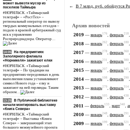
может вывезти мусор из
←
В 7 млрд. руб. обойдутся Р
поселков Таймыра
#НОРИЛЬСК. «Таймырский
телеграф» – «РостТех» –
региональный оператор по вывозу
Архив новостей
твердых коммунальных отходов –
подало в краевой арбитражный суд
176
218
2019
—
иск к управлению
январь
,
февраль
Росприроднадзора. Оператор…
262
180
2018
—
январь
,
февраль
278
360
2017
На предприятиях
—
14:05
январь
,
февраль
Заполярного филиала
«Норникеля» зажигают елки
231
380
2016
—
январь
,
февраль
#НОРИЛЬСК. «Таймырский
207
345
2015
—
телеграф» – По традиции на
январь
,
февраль
предприятиях-передовиках в день
108
290
2014
—
выполнения плана устанавливают
январь
,
февраль
символ Нового года – елку и
279
314
2013
—
зажигают на ней гирлянды. Таким
январь
,
февраль
образом…
105
438
2012
—
январь
,
февраль
В Публичной библиотеке
13:25
133
340
2011
начали монтировать выставку
—
февраль
,
март
,
а
«Книга Севера»
248
291
2010
—
#НОРИЛЬСК. «Таймырский
январь
,
февраль
телеграф» – Выставка «Книга
199
321
2009
—
Севера» – завершающий этап
январь
,
февраль
большого межмузейного проекта