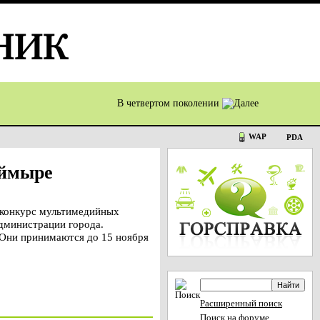
В четвертом поколении
WAP
PDA
аймыре
 конкурс мультимедийных
дминистрации города.
 Они принимаются до 15 ноября
Расширенный поиск
Поиск на форуме