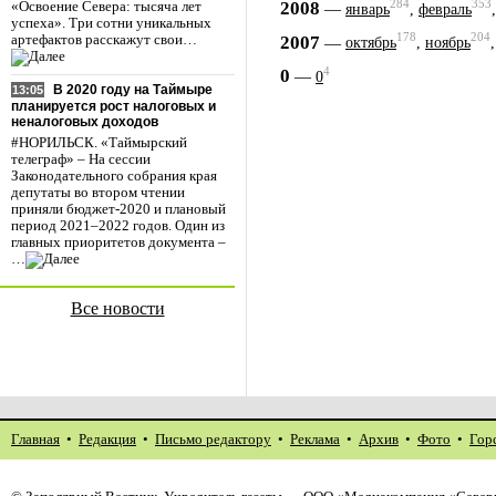
284
353
2008
—
«Освоение Севера: тысяча лет
январь
,
февраль
успеха». Три сотни уникальных
178
204
2007
—
артефактов расскажут свои…
октябрь
,
ноябрь
4
0
—
0
В 2020 году на Таймыре
13:05
планируется рост налоговых и
неналоговых доходов
#НОРИЛЬСК. «Таймырский
телеграф» – На сессии
Законодательного собрания края
депутаты во втором чтении
приняли бюджет-2020 и плановый
период 2021–2022 годов. Один из
главных приоритетов документа –
…
Все новости
Главная
•
Редакция
•
Письмо редактору
•
Реклама
•
Архив
•
Фото
•
Гор