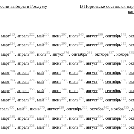
оссии выборы в Госдуму
В Норильске состоялся на
ка
213
222
206
207
243
196
179
,
март
,
апрель
,
май
,
июнь
,
июль
,
август
,
сентябрь
,
ок
224
317
310
290
327
256
213
,
март
,
апрель
,
май
,
июнь
,
июль
,
август
,
сентябрь
,
ок
471
209
53
376
281
327
325
,
март
,
апрель
,
июль
,
август
,
сентябрь
,
октябрь
,
ноябрь
430
425
380
279
304
381
347
,
март
,
апрель
,
май
,
июнь
,
июль
,
август
,
сентябрь
,
ок
398
410
213
303
461
346
431
,
март
,
апрель
,
май
,
июнь
,
июль
,
август
,
сентябрь
,
ок
293
324
275
233
331
273
260
,
март
,
апрель
,
май
,
июнь
,
июль
,
август
,
сентябрь
,
ок
282
355
255
144
126
283
297
,
март
,
апрель
,
май
,
июнь
,
июль
,
август
,
сентябрь
,
ок
313
440
401
257
174
343
323
,
март
,
апрель
,
май
,
июнь
,
июль
,
август
,
сентябрь
,
ок
435
88
375
228
365
442
455
прель
,
май
,
июнь
,
август
,
сентябрь
,
октябрь
,
ноябрь
,
д
285
231
334
312
253
324
310
,
март
,
апрель
,
май
,
июнь
,
июль
,
август
,
сентябрь
,
ок
341
328
251
245
187
266
293
,
март
,
апрель
,
май
,
июнь
,
июль
,
август
,
сентябрь
,
ок