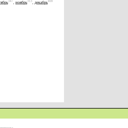
347
313
408
тябрь
,
ноябрь
,
декабрь