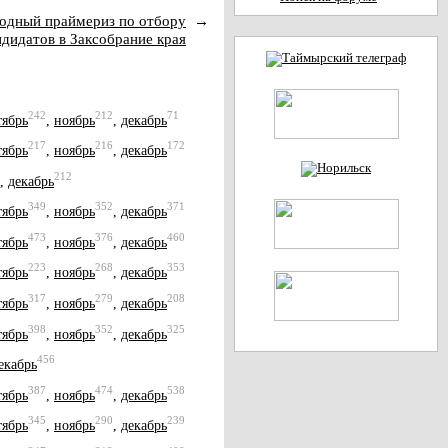
родный праймериз по отбору
→
ндидатов в Заксобрание края
242
212
71
тябрь
,
ноябрь
,
декабрь
217
216
172
тябрь
,
ноябрь
,
декабрь
212
,
декабрь
349
352
371
тябрь
,
ноябрь
,
декабрь
473
376
460
тябрь
,
ноябрь
,
декабрь
223
268
353
тябрь
,
ноябрь
,
декабрь
317
279
208
тябрь
,
ноябрь
,
декабрь
398
352
325
тябрь
,
ноябрь
,
декабрь
456
екабрь
387
474
538
тябрь
,
ноябрь
,
декабрь
345
290
239
тябрь
,
ноябрь
,
декабрь