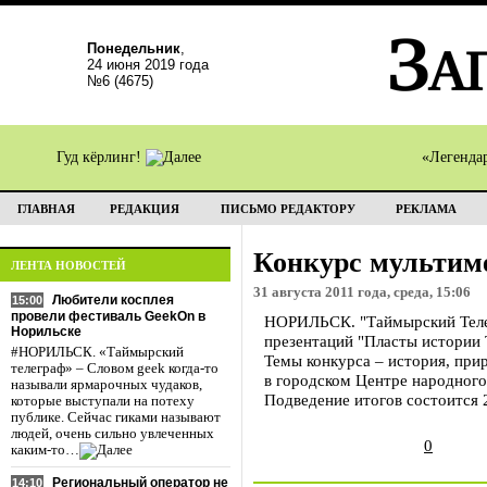
Понедельник
,
24 июня 2019 года
№6 (4675)
Гуд кёрлинг!
«Легенда
ГЛАВНАЯ
РЕДАКЦИЯ
ПИСЬМО РЕДАКТОРУ
РЕКЛАМА
Конкурс мультим
ЛЕНТА НОВОСТЕЙ
31 августа 2011 года, среда, 15:06
Любители косплея
15:00
провели фестиваль GeekOn в
НОРИЛЬСК. "Таймырский Телег
Норильске
презентаций "Пласты истории 
#НОРИЛЬСК. «Таймырский
Темы конкурса – история, при
телеграф» – Словом geek когда-то
в городском Центре народного
называли ярмарочных чудаков,
Подведение итогов состоится 2
которые выступали на потеху
публике. Сейчас гиками называют
людей, очень сильно увлеченных
0
каким-то…
Региональный оператор не
14:10