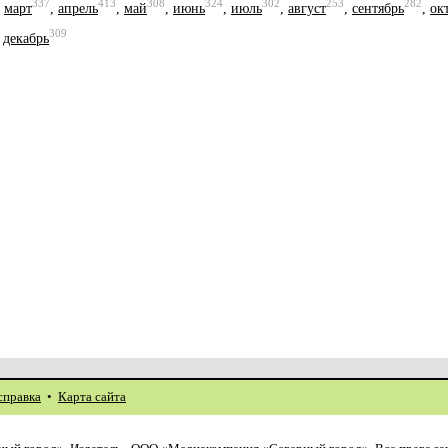
337
413
308
324
302
253
282
,
март
,
апрель
,
май
,
июнь
,
июль
,
август
,
сентябрь
,
ок
309
,
декабрь
справка
•
Карта сайта