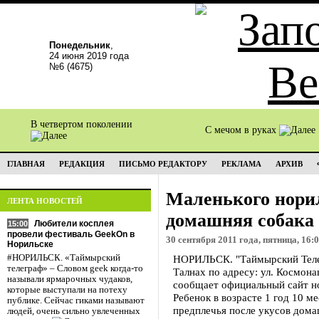
Понедельник
,
24 июня 2019 года
№6 (4675)
В четвертом поколении
С мечом в руках
ГЛАВНАЯ
РЕДАКЦИЯ
ПИСЬМО РЕДАКТОРУ
РЕКЛАМА
АРХИВ
Маленького нори
ЛЕНТА НОВОСТЕЙ
домашняя собака
Любители косплея
15:00
провели фестиваль GeekOn в
30 сентября 2011 года, пятница, 16:
Норильске
#НОРИЛЬСК. «Таймырский
НОРИЛЬСК. "Таймырский Телегр
телеграф» – Словом geek когда-то
Талнах по адресу: ул. Космона
называли ярмарочных чудаков,
сообщает официальный сайт н
которые выступали на потеху
Ребенок в возрасте 1 год 10 
публике. Сейчас гиками называют
предплечья после укусов дома
людей, очень сильно увлеченных