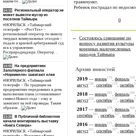
каким-то…
травмпункт.
Ребенок пострадал по недосмо
Региональный оператор не
14:10
может вывезти мусор из
поселков Таймыра
0
#НОРИЛЬСК. «Таймырский
телеграф» – «РостТех» –
региональный оператор по вывозу
←
Состоялось совещание по
твердых коммунальных отходов –
вопросу развития культуры
подало в краевой арбитражный суд
иск к управлению
коренных малочисленных
Росприроднадзора. Оператор…
народов Таймыра
На предприятиях
14:05
Архив новостей
Заполярного филиала
«Норникеля» зажигают елки
176
218
2019
—
январь
,
февраль
#НОРИЛЬСК. «Таймырский
196
179
2
телеграф» – По традиции на
август
,
сентябрь
,
октябрь
предприятиях-передовиках в день
262
180
2018
—
выполнения плана устанавливают
январь
,
февраль
символ Нового года – елку и
256
213
2
август
,
сентябрь
,
октябрь
зажигают на ней гирлянды. Таким
образом…
278
360
2017
—
январь
,
февраль
281
327
сентябрь
,
октябрь
,
ноябрь
В Публичной библиотеке
13:25
начали монтировать выставку
231
380
2016
—
январь
,
февраль
«Книга Севера»
381
347
3
август
,
сентябрь
,
октябрь
#НОРИЛЬСК. «Таймырский
телеграф» – Выставка «Книга