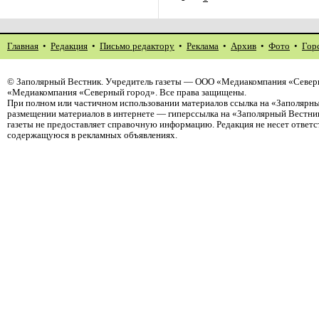
Главная
•
Редакция
•
Письмо редактору
•
Реклама
•
Архив
•
Фото
•
Гор
©
Заполярный Вестник
. Учредитель газеты — ООО «Медиакомпания «Северн
«Медиакомпания «Северный город». Все права защищены.
При полном или частичном использовании материалов ссылка на «Заполярны
размещении материалов в интернете — гиперссылка на «Заполярный Вестник
газеты не предоставляет справочную информацию. Редакция не несет ответ
содержащуюся в рекламных объявлениях.