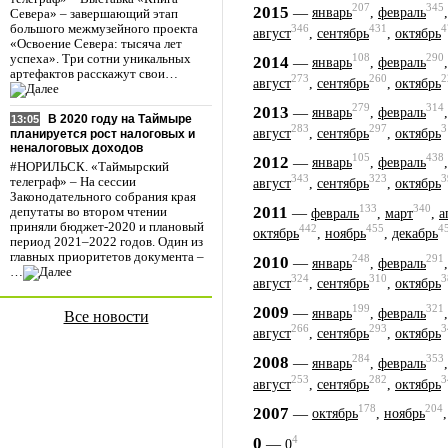
207
345
2015
—
январь
,
февраль
Севера» – завершающий этап
346
431
4
большого межмузейного проекта
август
,
сентябрь
,
октябрь
«Освоение Севера: тысяча лет
108
290
2014
успеха». Три сотни уникальных
—
январь
,
февраль
артефактов расскажут свои…
273
260
2
август
,
сентябрь
,
октябрь
279
314
2013
—
январь
,
февраль
В 2020 году на Таймыре
13:05
283
297
3
август
,
сентябрь
,
октябрь
планируется рост налоговых и
неналоговых доходов
105
438
2012
—
январь
,
февраль
#НОРИЛЬСК. «Таймырский
343
323
3
телеграф» – На сессии
август
,
сентябрь
,
октябрь
Законодательного собрания края
133
340
2011
—
депутаты во втором чтении
февраль
,
март
,
а
приняли бюджет-2020 и плановый
442
455
4
октябрь
,
ноябрь
,
декабрь
период 2021–2022 годов. Один из
главных приоритетов документа –
248
291
2010
—
январь
,
февраль
…
324
310
3
август
,
сентябрь
,
октябрь
199
321
2009
—
январь
,
февраль
Все новости
266
293
3
август
,
сентябрь
,
октябрь
284
353
2008
—
январь
,
февраль
253
282
3
август
,
сентябрь
,
октябрь
178
204
2007
—
октябрь
,
ноябрь
4
0
—
0