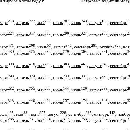
нтируют в этом году в
Нетрезвые водители могу
213
222
206
207
243
196
1
март
,
апрель
,
май
,
июнь
,
июль
,
август
,
сентябрь
224
317
310
290
327
256
2
март
,
апрель
,
май
,
июнь
,
июль
,
август
,
сентябрь
471
209
53
376
281
327
март
,
апрель
,
июль
,
август
,
сентябрь
,
октябрь
,
ноя
430
425
380
279
304
381
3
март
,
апрель
,
май
,
июнь
,
июль
,
август
,
сентябрь
398
410
213
303
461
346
4
март
,
апрель
,
май
,
июнь
,
июль
,
август
,
сентябрь
293
324
275
233
331
273
2
март
,
апрель
,
май
,
июнь
,
июль
,
август
,
сентябрь
282
355
255
144
126
283
2
март
,
апрель
,
май
,
июнь
,
июль
,
август
,
сентябрь
313
440
401
257
174
343
3
март
,
апрель
,
май
,
июнь
,
июль
,
август
,
сентябрь
435
88
375
228
365
442
рель
,
май
,
июнь
,
август
,
сентябрь
,
октябрь
,
ноябр
285
231
334
312
253
324
3
март
,
апрель
,
май
,
июнь
,
июль
,
август
,
сентябрь