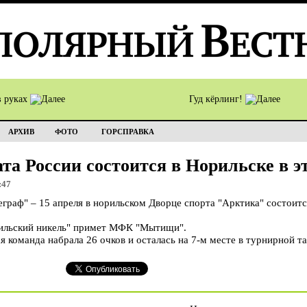
в руках
Гуд кёрлинг!
АРХИВ
ФОТО
ГОРСПРАВКА
ата России состоится в Норильске в 
:47
аф" – 15 апреля в норильском Дворце спорта "Арктика" состоитс
льский никель" примет МФК "Мытищи".
я команда набрала 26 очков и осталась на 7-м месте в турнирной т