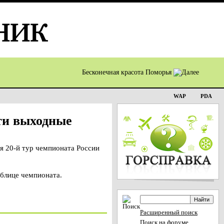
Бесконечная красота Поморья
WAP
PDA
эти выходные
я 20-й тур чемпионата России
аблице чемпионата.
Расширенный поиск
Поиск на форуме