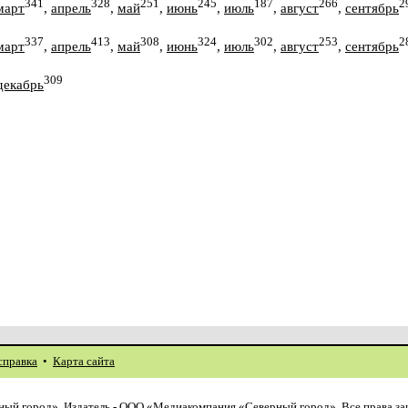
341
328
251
245
187
266
2
март
,
апрель
,
май
,
июнь
,
июль
,
август
,
сентябрь
337
413
308
324
302
253
2
март
,
апрель
,
май
,
июнь
,
июль
,
август
,
сентябрь
309
декабрь
справка
•
Карта сайта
ый город». Издатель - ООО «Медиакомпания «Северный город». Все права з