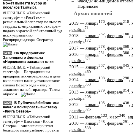
←
Фасады 48-ми домов отремо
может вывезти мусор из
Норильске
поселков Таймыра
Архив новостей
#НОРИЛЬСК. «Таймырский
телеграф» – «РостТех» –
176
218
региональный оператор по вывозу
2019
—
январь
,
февраль
,
твердых коммунальных отходов –
71
декабрь
подало в краевой арбитражный суд
262
180
2018
—
январь
,
февраль
,
иск к управлению
Росприроднадзора. Оператор…
172
декабрь
278
360
2017
—
январь
,
февраль
,
231
380
На предприятиях
14:05
2016
—
январь
,
февраль
,
Заполярного филиала
371
декабрь
«Норникеля» зажигают елки
207
345
2015
—
январь
,
февраль
,
#НОРИЛЬСК. «Таймырский
460
телеграф» – По традиции на
декабрь
предприятиях-передовиках в день
108
290
2014
—
январь
,
февраль
,
выполнения плана устанавливают
353
символ Нового года – елку и
декабрь
зажигают на ней гирлянды. Таким
279
314
2013
—
январь
,
февраль
,
образом…
208
декабрь
В Публичной библиотеке
105
438
13:25
2012
—
январь
,
февраль
,
начали монтировать выставку
325
декабрь
«Книга Севера»
133
340
2011
—
февраль
,
март
,
ап
#НОРИЛЬСК. «Таймырский
телеграф» – Выставка «Книга
248
291
2010
—
январь
,
февраль
,
Севера» – завершающий этап
538
декабрь
большого межмузейного проекта