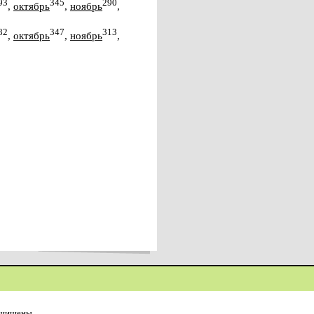
93
345
290
,
октябрь
,
ноябрь
,
82
347
313
,
октябрь
,
ноябрь
,
ащищены.