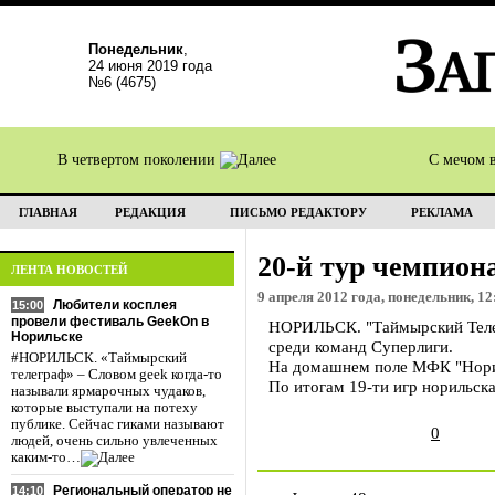
Понедельник
,
24 июня 2019 года
№6 (4675)
В четвертом поколении
С мечом 
ГЛАВНАЯ
РЕДАКЦИЯ
ПИСЬМО РЕДАКТОРУ
РЕКЛАМА
20-й тур чемпион
ЛЕНТА НОВОСТЕЙ
9 апреля 2012 года, понедельник, 12
Любители косплея
15:00
провели фестиваль GeekOn в
НОРИЛЬСК. "Таймырский Телегр
Норильске
среди команд Суперлиги.
#НОРИЛЬСК. «Таймырский
На домашнем поле МФК "Нори
телеграф» – Словом geek когда-то
По итогам 19-ти игр норильска
называли ярмарочных чудаков,
которые выступали на потеху
публике. Сейчас гиками называют
0
людей, очень сильно увлеченных
каким-то…
Региональный оператор не
14:10