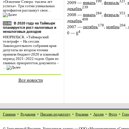
199
321
«Освоение Севера: тысяча лет
2009
—
январь
,
февраль
,
успеха». Три сотни уникальных
239
декабрь
артефактов расскажут свои…
284
353
2008
—
январь
,
февраль
,
408
декабрь
В 2020 году на Таймыре
13:05
178
204
2007
—
октябрь
,
ноябрь
,
планируется рост налоговых и
4
неналоговых доходов
0
—
0
#НОРИЛЬСК. «Таймырский
телеграф» – На сессии
Законодательного собрания края
депутаты во втором чтении
приняли бюджет-2020 и плановый
период 2021–2022 годов. Один из
главных приоритетов документа –
…
Все новости
Главная
•
Редакция
•
Письмо редактору
•
Реклама
•
Архив
•
Фото
•
Гор
©
Заполярный Вестник
. Учредитель газеты — ООО «Медиакомпания «Северн