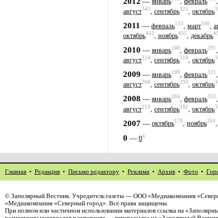
2012
—
январь
,
февраль
343
323
3
август
,
сентябрь
,
октябрь
133
340
2011
—
февраль
,
март
,
а
442
455
4
октябрь
,
ноябрь
,
декабрь
248
291
2010
—
январь
,
февраль
324
310
3
август
,
сентябрь
,
октябрь
199
321
2009
—
январь
,
февраль
266
293
3
август
,
сентябрь
,
октябрь
284
353
2008
—
январь
,
февраль
253
282
3
август
,
сентябрь
,
октябрь
178
204
2007
—
октябрь
,
ноябрь
4
0
—
0
Главная
•
Редакция
•
Письмо редактору
•
Реклама
•
Архив
•
Фото
•
Гор
©
Заполярный Вестник
. Учредитель газеты — ООО «Медиакомпания «Северн
«Медиакомпания «Северный город». Все права защищены.
При полном или частичном использовании материалов ссылка на «Заполярны