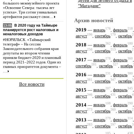
детей для летнего отдыха в
большого межмузейного проекта
"Магадане"
«Освоение Севера: тысяча лет
успеха». Три сотни уникальных
артефактов расскажут свои…
Архив новостей
В 2020 году на Таймыре
13:05
176
218
2019
—
январь
,
февраль
планируется рост налоговых и
неналоговых доходов
196
179
2
август
,
сентябрь
,
октябрь
#НОРИЛЬСК. «Таймырский
262
180
2018
—
телеграф» – На сессии
январь
,
февраль
Законодательного собрания края
256
213
2
август
,
сентябрь
,
октябрь
депутаты во втором чтении
приняли бюджет-2020 и плановый
278
360
2017
—
январь
,
февраль
период 2021–2022 годов. Один из
281
327
сентябрь
,
октябрь
,
ноябрь
главных приоритетов документа –
…
231
380
2016
—
январь
,
февраль
381
347
3
август
,
сентябрь
,
октябрь
Все новости
207
345
2015
—
январь
,
февраль
346
431
4
август
,
сентябрь
,
октябрь
108
290
2014
—
январь
,
февраль
273
260
2
август
,
сентябрь
,
октябрь
279
314
2013
—
январь
,
февраль
283
297
3
август
,
сентябрь
,
октябрь
105
438