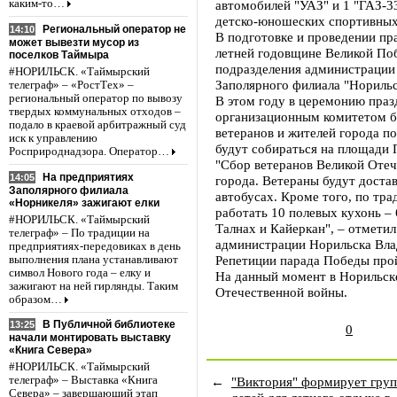
каким-то…
автомобилей "УАЗ" и 1 "ГАЗ-33
детско-юношеских спортивных
Региональный оператор не
14:10
В подготовке и проведении пр
может вывезти мусор из
летней годовщине Великой Поб
поселков Таймыра
подразделения администрации 
#НОРИЛЬСК. «Таймырский
Заполярного филиала "Норильс
телеграф» – «РостТех» –
региональный оператор по вывозу
В этом году в церемонию праз
твердых коммунальных отходов –
организационным комитетом б
подало в краевой арбитражный суд
ветеранов и жителей города п
иск к управлению
будут собираться на площади 
Росприроднадзора. Оператор…
"Сбор ветеранов Великой Отеч
На предприятиях
14:05
города. Ветераны будут доста
Заполярного филиала
автобусах. Кроме того, по тр
«Норникеля» зажигают елки
работать 10 полевых кухонь – 
#НОРИЛЬСК. «Таймырский
Талнах и Кайеркан", – отмети
телеграф» – По традиции на
администрации Норильска Вла
предприятиях-передовиках в день
Репетиции парада Победы прой
выполнения плана устанавливают
символ Нового года – елку и
На данный момент в Норильск
зажигают на ней гирлянды. Таким
Отечественной войны.
образом…
В Публичной библиотеке
13:25
0
начали монтировать выставку
«Книга Севера»
#НОРИЛЬСК. «Таймырский
←
"Виктория" формирует гру
телеграф» – Выставка «Книга
Севера» – завершающий этап