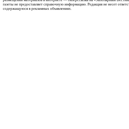
размещении материалов в интернете — гиперссылка на «Заполярный Вестник
газеты не предоставляет справочную информацию. Редакция не несет ответ
содержащуюся в рекламных объявлениях.