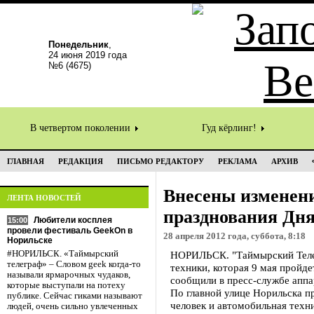
Понедельник
,
24 июня 2019 года
№6 (4675)
В четвертом поколении
Гуд кёрлинг!
ГЛАВНАЯ
РЕДАКЦИЯ
ПИСЬМО РЕДАКТОРУ
РЕКЛАМА
АРХИВ
Внесены изменен
ЛЕНТА НОВОСТЕЙ
празднования Дн
Любители косплея
15:00
провели фестиваль GeekOn в
28 апреля 2012 года, суббота, 8:18
Норильске
#НОРИЛЬСК. «Таймырский
НОРИЛЬСК. "Таймырский Телег
телеграф» – Словом geek когда-то
техники, которая 9 мая пройд
называли ярмарочных чудаков,
сообщили в пресс-службе аппа
которые выступали на потеху
По главной улице Норильска п
публике. Сейчас гиками называют
человек и автомобильная техни
людей, очень сильно увлеченных