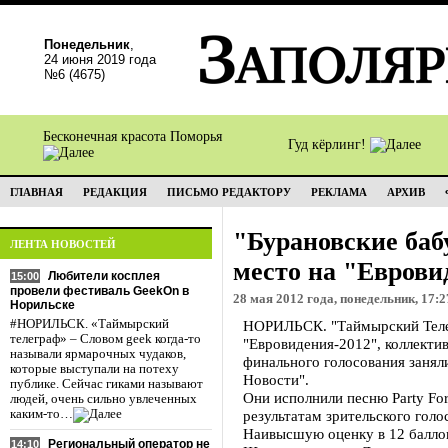
Понедельник
,
24 июня 2019 года
№6 (4675)
Бесконечная красота Поморья
Гуд кёрлинг!
ГЛАВНАЯ
РЕДАКЦИЯ
ПИСЬМО РЕДАКТОРУ
РЕКЛАМА
АРХИВ
"Бурановские баб
ЛЕНТА НОВОСТЕЙ
место на "Еврови
Любители косплея
15:00
провели фестиваль GeekOn в
28 мая 2012 года, понедельник, 17:2
Норильске
#НОРИЛЬСК. «Таймырский
НОРИЛЬСК. "Таймырский Телег
телеграф» – Словом geek когда-то
"Евровидения-2012", коллекти
называли ярмарочных чудаков,
финального голосования занял
которые выступали на потеху
Новости".
публике. Сейчас гиками называют
Они исполнили песню Party For
людей, очень сильно увлеченных
каким-то…
результатам зрительского гол
Наивысшую оценку в 12 баллов
Региональный оператор не
14:10