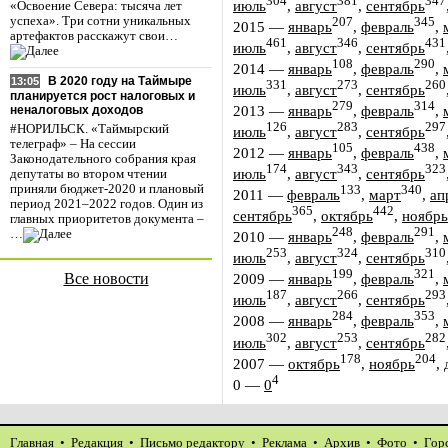
304
381
347
июль
,
август
,
сентябрь
«Освоение Севера: тысяча лет
успеха». Три сотни уникальных
207
345
2015
—
январь
,
февраль
,
артефактов расскажут свои…
461
346
431
июль
,
август
,
сентябрь
108
290
2014
—
январь
,
февраль
,
В 2020 году на Таймыре
13:05
331
273
260
июль
,
август
,
сентябрь
планируется рост налоговых и
279
314
2013
—
январь
,
февраль
,
неналоговых доходов
126
283
297
#НОРИЛЬСК. «Таймырский
июль
,
август
,
сентябрь
телеграф» – На сессии
105
438
2012
—
январь
,
февраль
,
Законодательного собрания края
174
343
323
июль
,
август
,
сентябрь
депутаты во втором чтении
приняли бюджет-2020 и плановый
133
340
2011
—
февраль
,
март
,
ап
период 2021–2022 годов. Один из
365
442
сентябрь
,
октябрь
,
ноябрь
главных приоритетов документа –
248
291
…
2010
—
январь
,
февраль
,
253
324
310
июль
,
август
,
сентябрь
199
321
Все новости
2009
—
январь
,
февраль
,
187
266
293
июль
,
август
,
сентябрь
284
353
2008
—
январь
,
февраль
,
302
253
282
июль
,
август
,
сентябрь
178
204
2007
—
октябрь
,
ноябрь
,
4
0
—
0
Главная
•
Редакция
•
Письмо редактору
•
Реклама
•
Архив
•
Фото
•
Гор