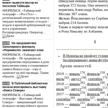
Шведская певица Лорин выигра
может вывезти мусор из
набрав 372 балла. Она немного
поселков Таймыра
норвежец Александр Рыбак, на
#НОРИЛЬСК. «Таймырский
Москве 387 очков.
телеграф» – «РостТех» –
региональный оператор по вывозу
Желько Йоксимович из Сербии 
твердых коммунальных отходов –
набрав 214 баллов.
подало в краевой арбитражный суд
Также в первую пятерку вошли
иск к управлению
и Рона Нишлиу из Албании.
Росприроднадзора. Оператор…
0
На предприятиях
14:05
Заполярного филиала
«Норникеля» зажигают елки
#НОРИЛЬСК. «Таймырский
←
В Норильске пройдет турни
телеграф» – По традиции на
беспрерывному мини-футб
предприятиях-передовиках в день
Архив новостей
выполнения плана устанавливают
символ Нового года – елку и
176
218
зажигают на ней гирлянды. Таким
2019
—
январь
,
февраль
,
образом…
243
196
179
июль
,
август
,
сентябрь
262
180
2018
—
январь
,
февраль
,
В Публичной библиотеке
13:25
начали монтировать выставку
327
256
213
июль
,
август
,
сентябрь
«Книга Севера»
278
360
2017
—
январь
,
февраль
,
#НОРИЛЬСК. «Таймырский
281
327
телеграф» – Выставка «Книга
сентябрь
,
октябрь
,
ноябрь
Севера» – завершающий этап
231
380
2016
—
январь
,
февраль
,
большого межмузейного проекта