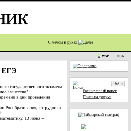
С мечом в руках
WAP
PDA
м ЕГЭ
ного государственного экзамена
Расширенный поиск
ое агентство".
 времени в дни проведения
Поиск на форуме
ли Рособразования, сотрудники
й.
 математику, 13 июня –