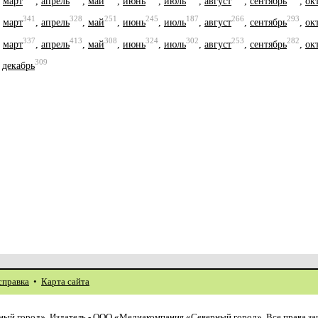
,
март
,
апрель
,
май
,
июнь
,
июль
,
август
,
сентябрь
,
ок
341
328
251
245
187
266
293
,
март
,
апрель
,
май
,
июнь
,
июль
,
август
,
сентябрь
,
ок
337
413
308
324
302
253
282
,
март
,
апрель
,
май
,
июнь
,
июль
,
август
,
сентябрь
,
ок
309
,
декабрь
справка
•
Карта сайта
ый город». Издатель - ООО «Медиакомпания «Северный город». Все права з