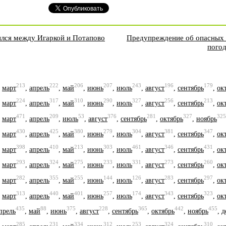
ился между Игаркой и Потапово
Предупреждение об опасных 
погод
213
222
206
207
243
196
179
,
март
,
апрель
,
май
,
июнь
,
июль
,
август
,
сентябрь
,
ок
224
317
310
290
327
256
213
,
март
,
апрель
,
май
,
июнь
,
июль
,
август
,
сентябрь
,
ок
471
209
53
376
281
327
325
,
март
,
апрель
,
июль
,
август
,
сентябрь
,
октябрь
,
ноябрь
430
425
380
279
304
381
347
,
март
,
апрель
,
май
,
июнь
,
июль
,
август
,
сентябрь
,
ок
398
410
213
303
461
346
431
,
март
,
апрель
,
май
,
июнь
,
июль
,
август
,
сентябрь
,
ок
293
324
275
233
331
273
260
,
март
,
апрель
,
май
,
июнь
,
июль
,
август
,
сентябрь
,
ок
282
355
255
144
126
283
297
,
март
,
апрель
,
май
,
июнь
,
июль
,
август
,
сентябрь
,
ок
313
440
401
257
174
343
323
,
март
,
апрель
,
май
,
июнь
,
июль
,
август
,
сентябрь
,
ок
435
88
375
228
365
442
455
прель
,
май
,
июнь
,
август
,
сентябрь
,
октябрь
,
ноябрь
,
д
285
231
334
312
253
324
310