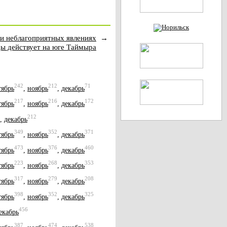
и неблагоприятных явлениях
→
ы действует на юге Таймыра
242
212
71
тябрь
,
ноябрь
,
декабрь
217
216
172
тябрь
,
ноябрь
,
декабрь
212
,
декабрь
349
352
371
тябрь
,
ноябрь
,
декабрь
473
376
460
тябрь
,
ноябрь
,
декабрь
223
268
353
тябрь
,
ноябрь
,
декабрь
317
279
208
тябрь
,
ноябрь
,
декабрь
398
352
325
тябрь
,
ноябрь
,
декабрь
456
екабрь
387
474
538