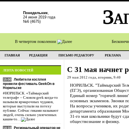
Понедельник
,
24 июня 2019 года
№6 (4675)
В четвертом поколении
Бесконеч
ГЛАВНАЯ
РЕДАКЦИЯ
ПИСЬМО РЕДАКТОРУ
РЕКЛАМА
С 31 мая начнет 
ЛЕНТА НОВОСТЕЙ
29 мая 2012 года, вторник, 9:40
Любители косплея
15:00
провели фестиваль GeekOn в
НОРИЛЬСК. "Таймырский Телегр
Норильске
(ЕГЭ), организованная Общест
#НОРИЛЬСК. «Таймырский
Единый номер "горячей линии" 
телеграф» – Словом geek когда-то
основных экзаменов. Звонки п
называли ярмарочных чудаков,
На вопросы учеников, их роди
которые выступали на потеху
публике. Сейчас гиками называют
департамента образования Мос
людей, очень сильно увлеченных
31-го мая школьники будут сда
каким-то…
обществознание и физику.
Региональный оператор не
14:10