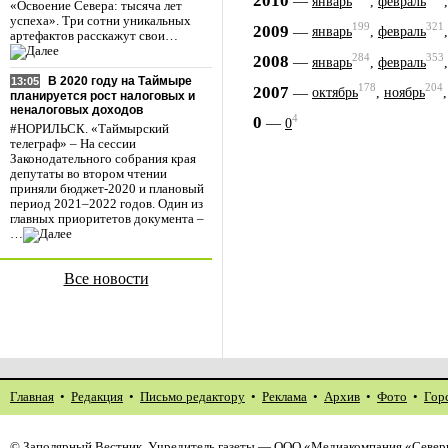
2010
—
январь
,
февраль
«Освоение Севера: тысяча лет
успеха». Три сотни уникальных
199
321
2009
—
январь
,
февраль
артефактов расскажут свои…
284
353
2008
—
январь
,
февраль
В 2020 году на Таймыре
13:05
178
204
2007
—
октябрь
,
ноябрь
планируется рост налоговых и
неналоговых доходов
4
0
—
0
#НОРИЛЬСК. «Таймырский
телеграф» – На сессии
Законодательного собрания края
депутаты во втором чтении
приняли бюджет-2020 и плановый
период 2021–2022 годов. Один из
главных приоритетов документа –
…
Все новости
Главная
•
Редакция
•
Письмо редактору
•
Реклама
•
Архив
•
Фото
•
Гор
©
Заполярный Вестник
. Учредитель газеты — ООО «Медиакомпания «Северн