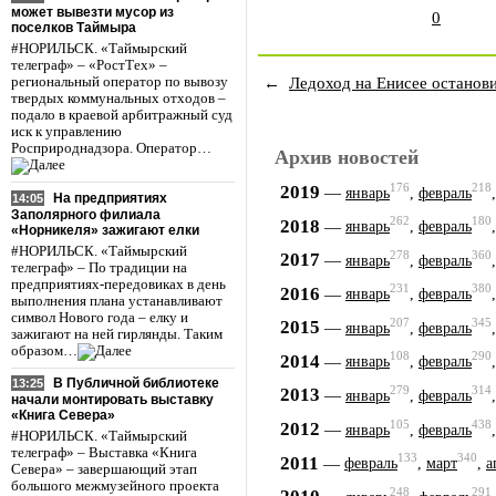
может вывезти мусор из
0
поселков Таймыра
#НОРИЛЬСК. «Таймырский
телеграф» – «РостТех» –
←
Ледоход на Енисее останов
региональный оператор по вывозу
твердых коммунальных отходов –
подало в краевой арбитражный суд
иск к управлению
Росприроднадзора. Оператор…
Архив новостей
176
218
2019
—
январь
,
февраль
На предприятиях
14:05
Заполярного филиала
262
180
2018
—
январь
,
февраль
«Норникеля» зажигают елки
#НОРИЛЬСК. «Таймырский
278
360
2017
—
январь
,
февраль
телеграф» – По традиции на
предприятиях-передовиках в день
231
380
2016
—
январь
,
февраль
выполнения плана устанавливают
символ Нового года – елку и
207
345
2015
—
январь
,
февраль
зажигают на ней гирлянды. Таким
образом…
108
290
2014
—
январь
,
февраль
В Публичной библиотеке
13:25
279
314
2013
—
январь
,
февраль
начали монтировать выставку
«Книга Севера»
105
438
2012
—
январь
,
февраль
#НОРИЛЬСК. «Таймырский
телеграф» – Выставка «Книга
133
340
2011
—
февраль
,
март
,
а
Севера» – завершающий этап
большого межмузейного проекта
248
291