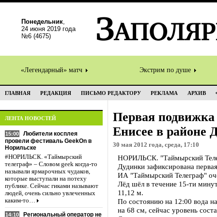
Понедельник
,
24 июня 2019 года
№6 (4675)
«Легендарный» матч
Экстрим по душе
ГЛАВНАЯ
РЕДАКЦИЯ
ПИСЬМО РЕДАКТОРУ
РЕКЛАМА
АРХИВ
Первая подвижка 
ЛЕНТА НОВОСТЕЙ
Енисее в районе 
Любители косплея
15:00
провели фестиваль GeekOn в
30 мая 2012 года, среда, 17:10
Норильске
#НОРИЛЬСК. «Таймырский
НОРИЛЬСК. "Таймырский Телегр
телеграф» – Словом geek когда-то
Дудинки зафиксирована первая
называли ярмарочных чудаков,
ИА "Таймырский Телеграф" оч
которые выступали на потеху
Лёд шёл в течение 15-ти минут
публике. Сейчас гиками называют
11,12 м.
людей, очень сильно увлеченных
каким-то…
По состоянию на 12:00 вода на
на 68 см, сейчас уровень соста
Региональный оператор не
14:10