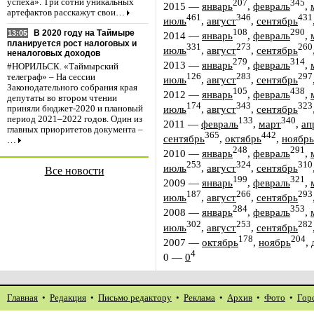
успеха». Три сотни уникальных
207
345
2015
—
январь
,
февраль
,
артефактов расскажут свои…
461
346
431
июль
,
август
,
сентябрь
108
290
В 2020 году на Таймыре
13:05
2014
—
январь
,
февраль
,
планируется рост налоговых и
331
273
260
июль
,
август
,
сентябрь
неналоговых доходов
279
314
2013
—
январь
,
февраль
,
#НОРИЛЬСК. «Таймырский
126
283
297
телеграф» – На сессии
июль
,
август
,
сентябрь
Законодательного собрания края
105
438
2012
—
январь
,
февраль
,
депутаты во втором чтении
174
343
323
июль
,
август
,
сентябрь
приняли бюджет-2020 и плановый
период 2021–2022 годов. Один из
133
340
2011
—
февраль
,
март
,
ап
главных приоритетов документа –
365
442
сентябрь
,
октябрь
,
ноябрь
…
248
291
2010
—
январь
,
февраль
,
253
324
310
июль
,
август
,
сентябрь
Все новости
199
321
2009
—
январь
,
февраль
,
187
266
293
июль
,
август
,
сентябрь
284
353
2008
—
январь
,
февраль
,
302
253
282
июль
,
август
,
сентябрь
178
204
2007
—
октябрь
,
ноябрь
,
4
0
—
0
Главная
•
Редакция
•
Письмо редактору
•
Реклама
•
Архив
•
Фото
•
Гор