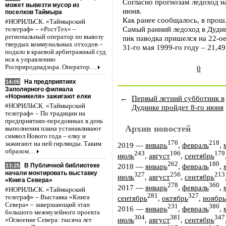
Согласно прогнозам ледоход н
может вывезти мусор из
июня.
поселков Таймыра
Как ранее сообщалось, в прош
#НОРИЛЬСК. «Таймырский
Самый ранний ледоход в Дудинк
телеграф» – «РостТех» –
региональный оператор по вывозу
пик паводка пришелся на 22-о
твердых коммунальных отходов –
31-го мая 1999-го году – 21,49
подало в краевой арбитражный суд
иск к управлению
Росприроднадзора. Оператор…
0
На предприятиях
14:05
Заполярного филиала
«Норникеля» зажигают елки
←
Первый летний субботник в
#НОРИЛЬСК. «Таймырский
Дудинке пройдет 8-го июня
телеграф» – По традиции на
предприятиях-передовиках в день
Архив новостей
выполнения плана устанавливают
символ Нового года – елку и
176
218
зажигают на ней гирлянды. Таким
2019
—
январь
,
февраль
,
образом…
243
196
179
июль
,
август
,
сентябрь
262
180
2018
—
январь
,
февраль
,
В Публичной библиотеке
13:25
начали монтировать выставку
327
256
213
июль
,
август
,
сентябрь
«Книга Севера»
278
360
2017
—
январь
,
февраль
,
#НОРИЛЬСК. «Таймырский
281
327
телеграф» – Выставка «Книга
сентябрь
,
октябрь
,
ноябрь
Севера» – завершающий этап
231
380
2016
—
январь
,
февраль
,
большого межмузейного проекта
304
381
347
июль
,
август
,
сентябрь
«Освоение Севера: тысяча лет