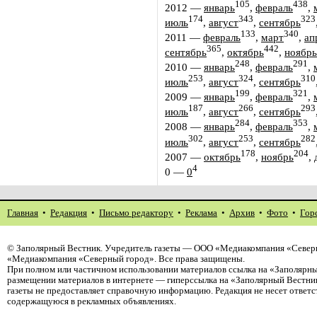
105
438
2012
—
январь
,
февраль
,
174
343
323
июль
,
август
,
сентябрь
133
340
2011
—
февраль
,
март
,
ап
365
442
сентябрь
,
октябрь
,
ноябрь
248
291
2010
—
январь
,
февраль
,
253
324
310
июль
,
август
,
сентябрь
199
321
2009
—
январь
,
февраль
,
187
266
293
июль
,
август
,
сентябрь
284
353
2008
—
январь
,
февраль
,
302
253
282
июль
,
август
,
сентябрь
178
204
2007
—
октябрь
,
ноябрь
,
4
0
—
0
Главная
•
Редакция
•
Письмо редактору
•
Реклама
•
Архив
•
Фото
•
Гор
©
Заполярный Вестник
. Учредитель газеты — ООО «Медиакомпания «Северн
«Медиакомпания «Северный город». Все права защищены.
При полном или частичном использовании материалов ссылка на «Заполярны
размещении материалов в интернете — гиперссылка на «Заполярный Вестник
газеты не предоставляет справочную информацию. Редакция не несет ответ
содержащуюся в рекламных объявлениях.