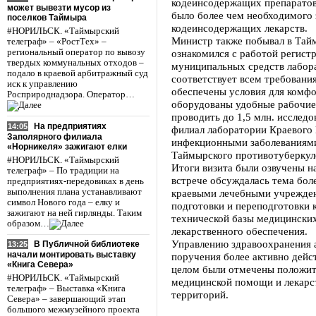
кодеинсодержащих препаратов.
может вывезти мусор из
было более чем необходимого 
поселков Таймыра
кодеинсодержащих лекарств.
#НОРИЛЬСК. «Таймырский
Министр также побывал в Тайм
телеграф» – «РостТех» –
региональный оператор по вывозу
ознакомился с работой регист
твердых коммунальных отходов –
муниципальных средств лабор
подало в краевой арбитражный суд
соответствует всем требования
иск к управлению
обеспечены условия для комфо
Росприроднадзора. Оператор…
оборудованы удобные рабочие 
проводить до 1,5 млн. исследо
На предприятиях
14:05
филиал лаборатории Краевого
Заполярного филиала
инфекционными заболеваниями
«Норникеля» зажигают елки
Таймырского противотуберкул
#НОРИЛЬСК. «Таймырский
Итоги визита были озвучены н
телеграф» – По традиции на
встрече обсуждалась тема бол
предприятиях-передовиках в день
выполнения плана устанавливают
краевыми лечебными учрежде
символ Нового года – елку и
подготовки и переподготовки 
зажигают на ней гирлянды. Таким
технической базы медицински
образом…
лекарственного обеспечения.
Управлению здравоохранения 
В Публичной библиотеке
13:25
начали монтировать выставку
поручения более активно дейс
«Книга Севера»
целом были отмечены положит
#НОРИЛЬСК. «Таймырский
медицинской помощи и лекарс
телеграф» – Выставка «Книга
территорий.
Севера» – завершающий этап
большого межмузейного проекта