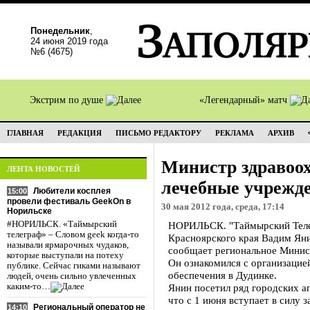
Понедельник
,
24 июня 2019 года
№6 (4675)
Экстрим по душе
«Легендарный» матч
ГЛАВНАЯ
РЕДАКЦИЯ
ПИСЬМО РЕДАКТОРУ
РЕКЛАМА
АРХИВ
Министр здравоох
ЛЕНТА НОВОСТЕЙ
лечебные учрежд
Любители косплея
15:00
провели фестиваль GeekOn в
30 мая 2012 года, среда, 17:14
Норильске
#НОРИЛЬСК. «Таймырский
НОРИЛЬСК. "Таймырский Теле
телеграф» – Словом geek когда-то
Красноярского края Вадим Ян
называли ярмарочных чудаков,
сообщает региональное Минис
которые выступали на потеху
Он ознакомился с организацие
публике. Сейчас гиками называют
обеспечения в Дудинке.
людей, очень сильно увлеченных
каким-то…
Янин посетил ряд городских ап
что с 1 июня вступает в силу 
Региональный оператор не
14:10