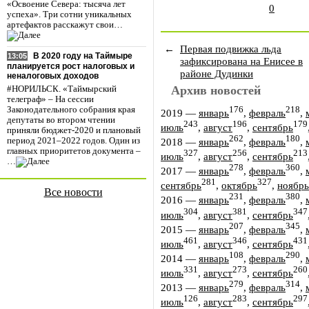
«Освоение Севера: тысяча лет
0
успеха». Три сотни уникальных
артефактов расскажут свои…
←
Первая подвижка льда
В 2020 году на Таймыре
13:05
зафиксирована на Енисее в
планируется рост налоговых и
районе Дудинки
неналоговых доходов
Архив новостей
#НОРИЛЬСК. «Таймырский
телеграф» – На сессии
176
218
Законодательного собрания края
2019
—
январь
,
февраль
,
депутаты во втором чтении
243
196
179
июль
,
август
,
сентябрь
приняли бюджет-2020 и плановый
262
180
период 2021–2022 годов. Один из
2018
—
январь
,
февраль
,
главных приоритетов документа –
327
256
213
июль
,
август
,
сентябрь
…
278
360
2017
—
январь
,
февраль
,
281
327
сентябрь
,
октябрь
,
ноябрь
Все новости
231
380
2016
—
январь
,
февраль
,
304
381
347
июль
,
август
,
сентябрь
207
345
2015
—
январь
,
февраль
,
461
346
431
июль
,
август
,
сентябрь
108
290
2014
—
январь
,
февраль
,
331
273
260
июль
,
август
,
сентябрь
279
314
2013
—
январь
,
февраль
,
126
283
297
июль
,
август
,
сентябрь