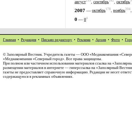
253
282
3
август
,
сентябрь
,
октябрь
178
204
2007
—
октябрь
,
ноябрь
4
0
—
0
Главная
•
Редакция
•
Письмо редактору
•
Реклама
•
Архив
•
Фото
•
Гор
©
Заполярный Вестник
. Учредитель газеты — ООО «Медиакомпания «Северн
«Медиакомпания «Северный город». Все права защищены.
При полном или частичном использовании материалов ссылка на «Заполярны
размещении материалов в интернете — гиперссылка на «Заполярный Вестник
газеты не предоставляет справочную информацию. Редакция не несет ответ
содержащуюся в рекламных объявлениях.