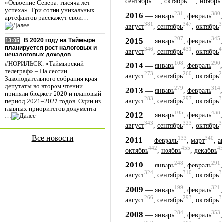
сентябрь
,
октябрь
,
ноябрь
«Освоение Севера: тысяча лет
успеха». Три сотни уникальных
231
380
2016
—
январь
,
февраль
артефактов расскажут свои…
381
347
3
август
,
сентябрь
,
октябрь
207
345
2015
—
В 2020 году на Таймыре
январь
,
февраль
13:05
планируется рост налоговых и
346
431
4
август
,
сентябрь
,
октябрь
неналоговых доходов
108
290
#НОРИЛЬСК. «Таймырский
2014
—
январь
,
февраль
телеграф» – На сессии
273
260
2
август
,
сентябрь
,
октябрь
Законодательного собрания края
депутаты во втором чтении
279
314
2013
—
январь
,
февраль
приняли бюджет-2020 и плановый
283
297
3
август
,
сентябрь
,
октябрь
период 2021–2022 годов. Один из
главных приоритетов документа –
105
438
2012
—
январь
,
февраль
…
343
323
3
август
,
сентябрь
,
октябрь
Все новости
133
340
2011
—
февраль
,
март
,
а
442
455
4
октябрь
,
ноябрь
,
декабрь
248
291
2010
—
январь
,
февраль
324
310
3
август
,
сентябрь
,
октябрь
199
321
2009
—
январь
,
февраль
266
293
3
август
,
сентябрь
,
октябрь
284
353
2008
—
январь
,
февраль