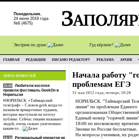
Понедельник
,
24 июня 2019 года
№6 (4675)
Экстрим по душе
Гуд кёрлинг!
ГЛАВНАЯ
РЕДАКЦИЯ
ПИСЬМО РЕДАКТОРУ
РЕКЛАМА
АРХИВ
Начала работу "г
ЛЕНТА НОВОСТЕЙ
проблемам ЕГЭ
Любители косплея
15:00
провели фестиваль GeekOn в
31 мая 2012 года, четверг, 10:20
Норильске
#НОРИЛЬСК. «Таймырский
НОРИЛЬСК. "Таймырский Телегр
телеграф» – Словом geek когда-то
линия" по проблемам Единого 
называли ярмарочных чудаков,
организованная Общественной
которые выступали на потеху
Единый номер "горячей линии" 
публике. Сейчас гиками называют
18:00 по московскому времени
людей, очень сильно увлеченных
каким-то…
Звонки по России бесплатные.
На вопросы учеников, их роди
Региональный оператор не
14:10