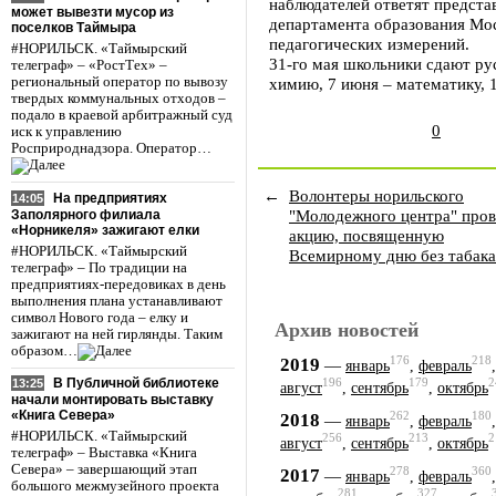
наблюдателей ответят предста
может вывезти мусор из
департамента образования Мо
поселков Таймыра
педагогических измерений.
#НОРИЛЬСК. «Таймырский
31-го мая школьники сдают ру
телеграф» – «РостТех» –
региональный оператор по вывозу
химию, 7 июня – математику, 
твердых коммунальных отходов –
подало в краевой арбитражный суд
0
иск к управлению
Росприроднадзора. Оператор…
←
Волонтеры норильского
На предприятиях
14:05
"Молодежного центра" про
Заполярного филиала
«Норникеля» зажигают елки
акцию, посвященную
#НОРИЛЬСК. «Таймырский
Всемирному дню без табака
телеграф» – По традиции на
предприятиях-передовиках в день
выполнения плана устанавливают
символ Нового года – елку и
Архив новостей
зажигают на ней гирлянды. Таким
образом…
176
218
2019
—
январь
,
февраль
В Публичной библиотеке
196
179
2
13:25
август
,
сентябрь
,
октябрь
начали монтировать выставку
«Книга Севера»
262
180
2018
—
январь
,
февраль
#НОРИЛЬСК. «Таймырский
256
213
2
август
,
сентябрь
,
октябрь
телеграф» – Выставка «Книга
Севера» – завершающий этап
278
360
2017
—
январь
,
февраль
большого межмузейного проекта
281
327