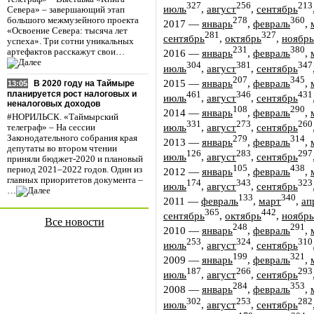
327
256
213
июль
,
август
,
сентябрь
Севера» – завершающий этап
278
360
большого межмузейного проекта
2017
—
январь
,
февраль
,
«Освоение Севера: тысяча лет
281
327
сентябрь
,
октябрь
,
ноябрь
успеха». Три сотни уникальных
231
380
артефактов расскажут свои…
2016
—
январь
,
февраль
,
304
381
347
июль
,
август
,
сентябрь
207
345
2015
—
январь
,
февраль
,
В 2020 году на Таймыре
13:05
планируется рост налоговых и
461
346
431
июль
,
август
,
сентябрь
неналоговых доходов
108
290
2014
—
январь
,
февраль
,
#НОРИЛЬСК. «Таймырский
331
273
260
июль
,
август
,
сентябрь
телеграф» – На сессии
Законодательного собрания края
279
314
2013
—
январь
,
февраль
,
депутаты во втором чтении
126
283
297
июль
,
август
,
сентябрь
приняли бюджет-2020 и плановый
105
438
период 2021–2022 годов. Один из
2012
—
январь
,
февраль
,
главных приоритетов документа –
174
343
323
июль
,
август
,
сентябрь
…
133
340
2011
—
февраль
,
март
,
ап
365
442
сентябрь
,
октябрь
,
ноябрь
Все новости
248
291
2010
—
январь
,
февраль
,
253
324
310
июль
,
август
,
сентябрь
199
321
2009
—
январь
,
февраль
,
187
266
293
июль
,
август
,
сентябрь
284
353
2008
—
январь
,
февраль
,
302
253
282
июль
,
август
,
сентябрь