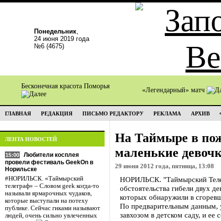
Понедельник
,
24 июня 2019 года
№6 (4675)
Бесконечная красота Поморья
«Легендарный» матч
ГЛАВНАЯ
РЕДАКЦИЯ
ПИСЬМО РЕДАКТОРУ
РЕКЛАМА
АРХИВ
На Таймыре в пож
ЛЕНТА НОВОСТЕЙ
маленькие девоч
Любители косплея
15:00
провели фестиваль GeekOn в
29 июня 2012 года, пятница, 13:08
Норильске
#НОРИЛЬСК. «Таймырский
НОРИЛЬСК. "Таймырский Теле
телеграф» – Словом geek когда-то
обстоятельства гибели двух де
называли ярмарочных чудаков,
которых обнаружили в сгоревш
которые выступали на потеху
По предварительным данным, 
публике. Сейчас гиками называют
завхозом в детском саду, и ее
людей, очень сильно увлеченных