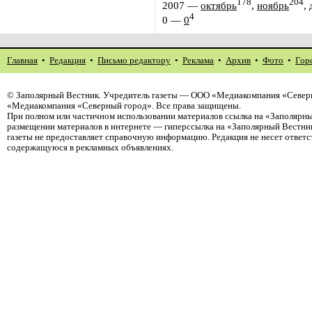
178
204
2007
—
октябрь
,
ноябрь
,
4
0
—
0
Главная
•
Редакция
•
Письмо редактору
•
Реклама
•
Архив
•
Фото
•
Гор
©
Заполярный Вестник
. Учредитель газеты — ООО «Медиакомпания «Северн
«Медиакомпания «Северный город». Все права защищены.
При полном или частичном использовании материалов ссылка на «Заполярны
размещении материалов в интернете — гиперссылка на «Заполярный Вестник
газеты не предоставляет справочную информацию. Редакция не несет ответ
содержащуюся в рекламных объявлениях.