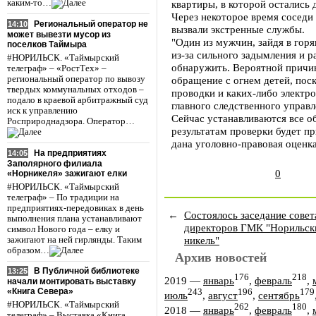
каким-то…
квартиры, в которой остались 
Через некоторое время соседи 
Региональный оператор не
14:10
вызвали экстренные службы.
может вывезти мусор из
"Один из мужчин, зайдя в гор
поселков Таймыра
из-за сильного задымления и 
#НОРИЛЬСК. «Таймырский
обнаружить. Вероятной причин
телеграф» – «РостТех» –
региональный оператор по вывозу
обращение с огнем детей, поск
твердых коммунальных отходов –
проводки и каких-либо электро
подало в краевой арбитражный суд
главного следственного управ
иск к управлению
Сейчас устанавливаются все о
Росприроднадзора. Оператор…
результатам проверки будет п
дана уголовно-правовая оценк
На предприятиях
14:05
Заполярного филиала
0
«Норникеля» зажигают елки
#НОРИЛЬСК. «Таймырский
телеграф» – По традиции на
предприятиях-передовиках в день
←
Состоялось заседание совет
выполнения плана устанавливают
директоров ГМК "Норильск
символ Нового года – елку и
никель"
зажигают на ней гирлянды. Таким
образом…
Архив новостей
В Публичной библиотеке
13:25
176
218
2019
—
январь
,
февраль
,
начали монтировать выставку
«Книга Севера»
243
196
179
июль
,
август
,
сентябрь
#НОРИЛЬСК. «Таймырский
262
180
2018
—
январь
,
февраль
,
телеграф» – Выставка «Книга