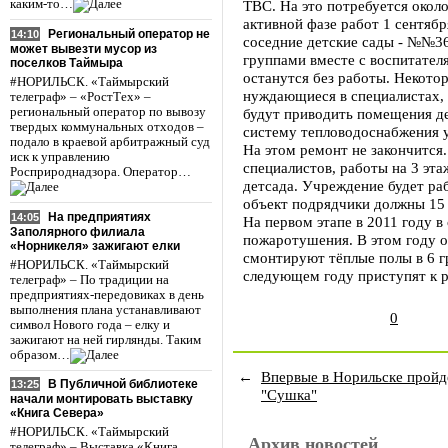
каким-то…
ТВС. На это потребуется окол
активной фазе работ 1 сентябр
Региональный оператор не
14:10
соседние детские сады - №№36
может вывезти мусор из
группами вместе с воспитател
поселков Таймыра
останутся без работы. Некотор
#НОРИЛЬСК. «Таймырский
нуждающиеся в специалистах, 
телеграф» – «РостТех» –
региональный оператор по вывозу
будут приводить помещения де
твердых коммунальных отходов –
систему тепловодоснабжения у
подало в краевой арбитражный суд
На этом ремонт не закончится.
иск к управлению
специалистов, работы на 3 эт
Росприроднадзора. Оператор…
детсада. Учреждение будет ра
объект подрядчики должны 15 
На предприятиях
14:05
На первом этапе в 2011 году в
Заполярного филиала
пожаротушения. В этом году 
«Норникеля» зажигают елки
смонтируют тёплые полы в 6 г
#НОРИЛЬСК. «Таймырский
следующем году приступят к 
телеграф» – По традиции на
предприятиях-передовиках в день
выполнения плана устанавливают
0
символ Нового года – елку и
зажигают на ней гирлянды. Таким
образом…
←
Впервые в Норильске пройд
В Публичной библиотеке
13:25
"Сушка"
начали монтировать выставку
«Книга Севера»
#НОРИЛЬСК. «Таймырский
Архив новостей
телеграф» – Выставка «Книга