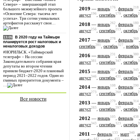
Севера» – завершающий этап
176
218
2019
—
январь
,
февраль
большого межмузейного проекта
«Освоение Севера: тысяча лет
196
179
2
август
,
сентябрь
,
октябрь
успеха». Три сотни уникальных
262
180
артефактов расскажут свои…
2018
—
январь
,
февраль
256
213
2
август
,
сентябрь
,
октябрь
В 2020 году на Таймыре
13:05
278
360
2017
—
январь
,
февраль
планируется рост налоговых и
281
327
неналоговых доходов
сентябрь
,
октябрь
,
ноябрь
#НОРИЛЬСК. «Таймырский
231
380
2016
—
январь
,
февраль
телеграф» – На сессии
381
347
3
Законодательного собрания края
август
,
сентябрь
,
октябрь
депутаты во втором чтении
207
345
2015
—
приняли бюджет-2020 и плановый
январь
,
февраль
период 2021–2022 годов. Один из
346
431
4
август
,
сентябрь
,
октябрь
главных приоритетов документа –
…
108
290
2014
—
январь
,
февраль
273
260
2
август
,
сентябрь
,
октябрь
Все новости
279
314
2013
—
январь
,
февраль
283
297
3
август
,
сентябрь
,
октябрь
105
438
2012
—
январь
,
февраль
343
323
3
август
,
сентябрь
,
октябрь
133
340
2011
—
февраль
,
март
,
а
442
455
4