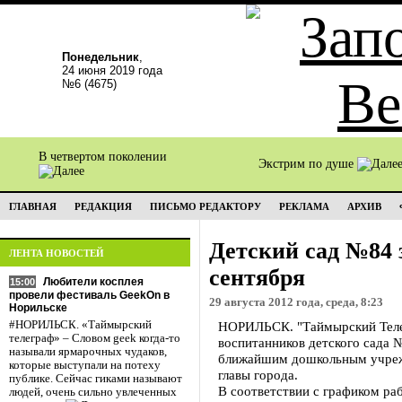
Понедельник
,
24 июня 2019 года
№6 (4675)
В четвертом поколении
Экстрим по душе
ГЛАВНАЯ
РЕДАКЦИЯ
ПИСЬМО РЕДАКТОРУ
РЕКЛАМА
АРХИВ
Детский сад №84 
ЛЕНТА НОВОСТЕЙ
сентября
Любители косплея
15:00
провели фестиваль GeekOn в
29 августа 2012 года, среда, 8:23
Норильске
#НОРИЛЬСК. «Таймырский
НОРИЛЬСК. "Таймырский Телег
телеграф» – Словом geek когда-то
воспитанников детского сада 
называли ярмарочных чудаков,
ближайшим дошкольным учрежд
которые выступали на потеху
главы города.
публике. Сейчас гиками называют
В соответствии с графиком раб
людей, очень сильно увлеченных