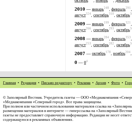
октябрь
,
ноябрь
,
декабрь
248
291
2010
—
январь
,
февраль
324
310
3
август
,
сентябрь
,
октябрь
199
321
2009
—
январь
,
февраль
266
293
3
август
,
сентябрь
,
октябрь
284
353
2008
—
январь
,
февраль
253
282
3
август
,
сентябрь
,
октябрь
178
204
2007
—
октябрь
,
ноябрь
4
0
—
0
Главная
•
Редакция
•
Письмо редактору
•
Реклама
•
Архив
•
Фото
•
Гор
©
Заполярный Вестник
. Учредитель газеты — ООО «Медиакомпания «Северн
«Медиакомпания «Северный город». Все права защищены.
При полном или частичном использовании материалов ссылка на «Заполярны
размещении материалов в интернете — гиперссылка на «Заполярный Вестник
газеты не предоставляет справочную информацию. Редакция не несет ответ
содержащуюся в рекламных объявлениях.