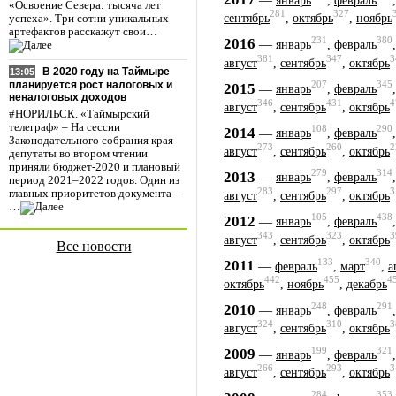
январь
,
февраль
«Освоение Севера: тысяча лет
281
327
сентябрь
,
октябрь
,
ноябрь
успеха». Три сотни уникальных
артефактов расскажут свои…
231
380
2016
—
январь
,
февраль
381
347
3
август
,
сентябрь
,
октябрь
В 2020 году на Таймыре
13:05
планируется рост налоговых и
207
345
2015
—
январь
,
февраль
неналоговых доходов
346
431
4
август
,
сентябрь
,
октябрь
#НОРИЛЬСК. «Таймырский
телеграф» – На сессии
108
290
2014
—
январь
,
февраль
Законодательного собрания края
273
260
2
август
,
сентябрь
,
октябрь
депутаты во втором чтении
приняли бюджет-2020 и плановый
279
314
2013
—
январь
,
февраль
период 2021–2022 годов. Один из
283
297
3
главных приоритетов документа –
август
,
сентябрь
,
октябрь
…
105
438
2012
—
январь
,
февраль
343
323
3
август
,
сентябрь
,
октябрь
Все новости
133
340
2011
—
февраль
,
март
,
а
442
455
4
октябрь
,
ноябрь
,
декабрь
248
291
2010
—
январь
,
февраль
324
310
3
август
,
сентябрь
,
октябрь
199
321
2009
—
январь
,
февраль
266
293
3
август
,
сентябрь
,
октябрь
284
353