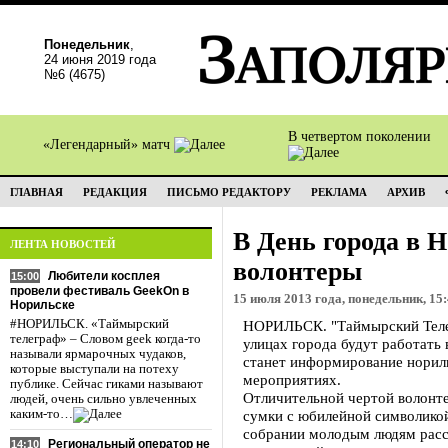
Понедельник
,
24 июня 2019 года
№6 (4675)
В четвертом поколении
«Легендарный» матч
ГЛАВНАЯ
РЕДАКЦИЯ
ПИСЬМО РЕДАКТОРУ
РЕКЛАМА
АРХИВ
В День города в Н
ЛЕНТА НОВОСТЕЙ
волонтеры
Любители косплея
15:00
провели фестиваль GeekOn в
15 июля 2013 года, понедельник, 15
Норильске
#НОРИЛЬСК. «Таймырский
НОРИЛЬСК. "Таймырский Телег
телеграф» – Словом geek когда-то
улицах города будут работать
называли ярмарочных чудаков,
станет информирование нориль
которые выступали на потеху
мероприятиях.
публике. Сейчас гиками называют
Отличительной чертой волонте
людей, очень сильно увлеченных
каким-то…
сумки с юбилейной символико
собрании молодым людям расск
Региональный оператор не
14:10