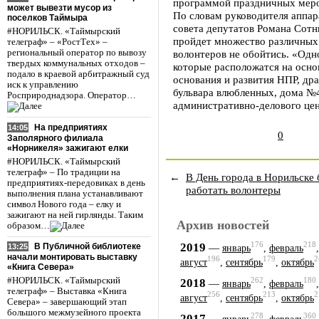
программой праздничных мер
может вывезти мусор из
По словам руководителя аппар
поселков Таймыра
совета депутатов Романа Сотни
#НОРИЛЬСК. «Таймырский
пройдет множество различных
телеграф» – «РостТех» –
региональный оператор по вывозу
волонтеров не обойтись. «Одн
твердых коммунальных отходов –
которые расположатся на осно
подало в краевой арбитражный суд
основания и развития НПР, дра
иск к управлению
бульвара влюбленных, дома №4
Росприроднадзора. Оператор…
административно-делового цент
На предприятиях
14:05
0
Заполярного филиала
«Норникеля» зажигают елки
#НОРИЛЬСК. «Таймырский
телеграф» – По традиции на
←
В День города в Норильске 
предприятиях-передовиках в день
работать волонтеры
выполнения плана устанавливают
символ Нового года – елку и
зажигают на ней гирлянды. Таким
Архив новостей
образом…
176
218
2019
—
В Публичной библиотеке
13:25
январь
,
февраль
начали монтировать выставку
196
179
2
август
,
сентябрь
,
октябрь
«Книга Севера»
262
180
#НОРИЛЬСК. «Таймырский
2018
—
январь
,
февраль
телеграф» – Выставка «Книга
256
213
2
август
,
сентябрь
,
октябрь
Севера» – завершающий этап
большого межмузейного проекта
278
360
2017
—