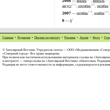
2008
—
январь
,
февраль
253
282
3
август
,
сентябрь
,
октябрь
178
204
2007
—
октябрь
,
ноябрь
4
0
—
0
Главная
•
Редакция
•
Письмо редактору
•
Реклама
•
Архив
•
Фото
•
Гор
©
Заполярный Вестник
. Учредитель газеты — ООО «Медиакомпания «Север
«Северный город». Все права защищены.
При полном или частичном использовании материалов ссылка на «Заполярны
в интернете — гиперссылка на «Заполярный Вестник» обязательна. Редакци
Редакция не несет ответственности за информацию, содержащуюся в реклам