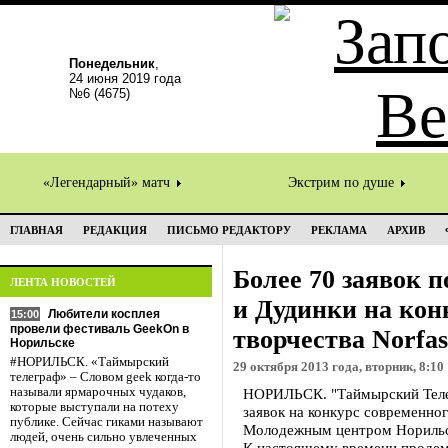
Понедельник
,
24 июня 2019 года
№6 (4675)
«Легендарный» матч
Экстрим по душе
ГЛАВНАЯ
РЕДАКЦИЯ
ПИСЬМО РЕДАКТОРУ
РЕКЛАМА
АРХИВ
Более 70 заявок 
ЛЕНТА НОВОСТЕЙ
и Дудинки на кон
Любители косплея
15:00
провели фестиваль GeekOn в
творчества Norfas
Норильске
#НОРИЛЬСК. «Таймырский
29 октября 2013 года, вторник, 8:10
телеграф» – Словом geek когда-то
называли ярмарочных чудаков,
НОРИЛЬСК. "Таймырский Телег
которые выступали на потеху
заявок на конкурс современног
публике. Сейчас гиками называют
Молодежным центром Норильс
людей, очень сильно увлеченных
К настоящему времени продем