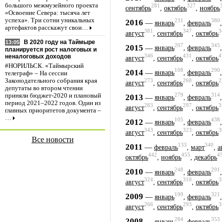
большого межмузейного проекта
281
327
сентябрь
,
октябрь
,
ноябрь
«Освоение Севера: тысяча лет
успеха». Три сотни уникальных
231
380
2016
—
январь
,
февраль
артефактов расскажут свои…
381
347
3
август
,
сентябрь
,
октябрь
В 2020 году на Таймыре
13:05
207
345
2015
—
январь
,
февраль
планируется рост налоговых и
346
431
4
неналоговых доходов
август
,
сентябрь
,
октябрь
#НОРИЛЬСК. «Таймырский
108
290
2014
—
январь
,
февраль
телеграф» – На сессии
Законодательного собрания края
273
260
2
август
,
сентябрь
,
октябрь
депутаты во втором чтении
279
314
приняли бюджет-2020 и плановый
2013
—
январь
,
февраль
период 2021–2022 годов. Один из
283
297
3
август
,
сентябрь
,
октябрь
главных приоритетов документа –
…
105
438
2012
—
январь
,
февраль
343
323
3
август
,
сентябрь
,
октябрь
Все новости
133
340
2011
—
февраль
,
март
,
а
442
455
4
октябрь
,
ноябрь
,
декабрь
248
291
2010
—
январь
,
февраль
324
310
3
август
,
сентябрь
,
октябрь
199
321
2009
—
январь
,
февраль
266
293
3
август
,
сентябрь
,
октябрь
284
353
2008
—
январь
,
февраль