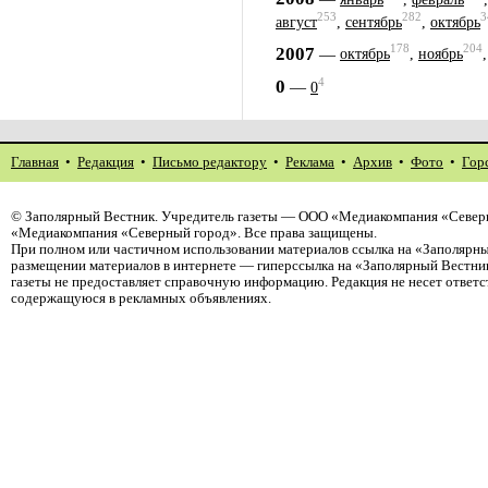
253
282
3
август
,
сентябрь
,
октябрь
178
204
2007
—
октябрь
,
ноябрь
4
0
—
0
Главная
•
Редакция
•
Письмо редактору
•
Реклама
•
Архив
•
Фото
•
Гор
©
Заполярный Вестник
. Учредитель газеты — ООО «Медиакомпания «Северн
«Медиакомпания «Северный город». Все права защищены.
При полном или частичном использовании материалов ссылка на «Заполярны
размещении материалов в интернете — гиперссылка на «Заполярный Вестник
газеты не предоставляет справочную информацию. Редакция не несет ответ
содержащуюся в рекламных объявлениях.