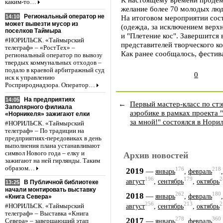
каким-то…
желание более 70 молодых люд
Региональный оператор не
14:10
На итоговом мероприятии сост
может вывезти мусор из
(одежда, за исключением верхн
поселков Таймыра
и "Плетение кос". Завершится
#НОРИЛЬСК. «Таймырский
представителей творческого ко
телеграф» – «РостТех» –
Как ранее сообщалось, фестива
региональный оператор по вывозу
твердых коммунальных отходов –
подало в краевой арбитражный суд
0
иск к управлению
Росприроднадзора. Оператор…
На предприятиях
14:05
←
Первый мастер-класс по стэ
Заполярного филиала
аэробике в рамках проекта 
«Норникеля» зажигают елки
за мной!" состоялся в Нори
#НОРИЛЬСК. «Таймырский
телеграф» – По традиции на
предприятиях-передовиках в день
выполнения плана устанавливают
символ Нового года – елку и
Архив новостей
зажигают на ней гирлянды. Таким
образом…
176
218
2019
—
январь
,
февраль
196
179
2
август
,
сентябрь
,
октябрь
В Публичной библиотеке
13:25
начали монтировать выставку
262
180
2018
—
январь
,
февраль
«Книга Севера»
256
213
2
август
,
сентябрь
,
октябрь
#НОРИЛЬСК. «Таймырский
телеграф» – Выставка «Книга
278
360
2017
—
январь
,
февраль
Севера» – завершающий этап