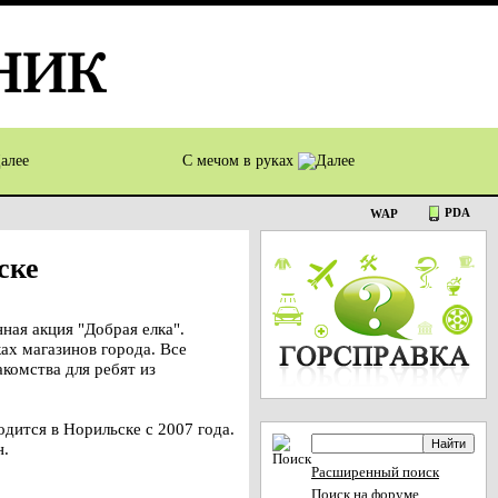
С мечом в руках
PDA
WAP
ске
ная акция "Добрая елка".
ах магазинов города. Все
комства для ребят из
дится в Норильске с 2007 года.
н.
Расширенный поиск
Поиск на форуме