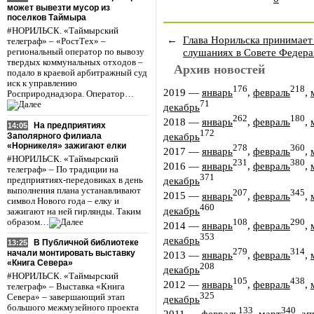
может вывезти мусор из
поселков Таймыра
#НОРИЛЬСК. «Таймырский
←
Глава Норильска принимает
телеграф» – «РостТех» –
слушаниях в Совете Федер
региональный оператор по вывозу
твердых коммунальных отходов –
Архив новостей
подало в краевой арбитражный суд
иск к управлению
176
218
2019
—
январь
,
февраль
,
Росприроднадзора. Оператор…
71
декабрь
262
180
2018
—
январь
,
февраль
,
На предприятиях
14:05
172
декабрь
Заполярного филиала
«Норникеля» зажигают елки
278
360
2017
—
январь
,
февраль
,
#НОРИЛЬСК. «Таймырский
231
380
2016
—
январь
,
февраль
,
телеграф» – По традиции на
371
декабрь
предприятиях-передовиках в день
выполнения плана устанавливают
207
345
2015
—
январь
,
февраль
,
символ Нового года – елку и
460
декабрь
зажигают на ней гирлянды. Таким
образом…
108
290
2014
—
январь
,
февраль
,
353
декабрь
В Публичной библиотеке
13:25
279
314
начали монтировать выставку
2013
—
январь
,
февраль
,
«Книга Севера»
208
декабрь
#НОРИЛЬСК. «Таймырский
105
438
2012
—
январь
,
февраль
,
телеграф» – Выставка «Книга
325
Севера» – завершающий этап
декабрь
большого межмузейного проекта
133
340
2011
—
февраль
,
март
,
ап