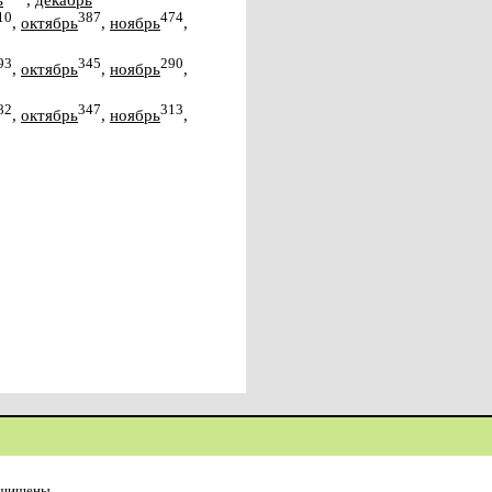
10
387
474
,
октябрь
,
ноябрь
,
93
345
290
,
октябрь
,
ноябрь
,
82
347
313
,
октябрь
,
ноябрь
,
ащищены.