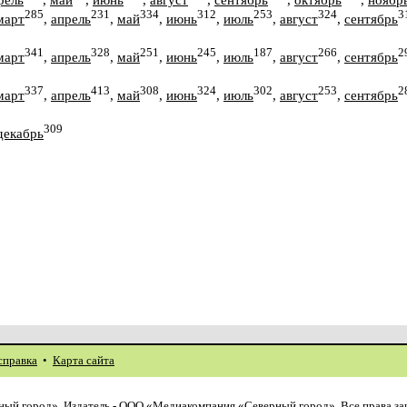
285
231
334
312
253
324
3
март
,
апрель
,
май
,
июнь
,
июль
,
август
,
сентябрь
341
328
251
245
187
266
2
март
,
апрель
,
май
,
июнь
,
июль
,
август
,
сентябрь
337
413
308
324
302
253
2
март
,
апрель
,
май
,
июнь
,
июль
,
август
,
сентябрь
309
декабрь
справка
•
Карта сайта
ый город». Издатель - ООО «Медиакомпания «Северный город». Все права з