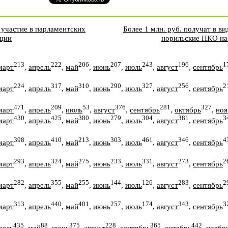
 участие в парламентских
Более 1 млн. руб. получат в в
ации
норильские НКО на
213
222
206
207
243
196
1
март
,
апрель
,
май
,
июнь
,
июль
,
август
,
сентябрь
224
317
310
290
327
256
2
март
,
апрель
,
май
,
июнь
,
июль
,
август
,
сентябрь
471
209
53
376
281
327
март
,
апрель
,
июль
,
август
,
сентябрь
,
октябрь
,
ноя
430
425
380
279
304
381
3
март
,
апрель
,
май
,
июнь
,
июль
,
август
,
сентябрь
398
410
213
303
461
346
4
март
,
апрель
,
май
,
июнь
,
июль
,
август
,
сентябрь
293
324
275
233
331
273
2
март
,
апрель
,
май
,
июнь
,
июль
,
август
,
сентябрь
282
355
255
144
126
283
2
март
,
апрель
,
май
,
июнь
,
июль
,
август
,
сентябрь
313
440
401
257
174
343
3
март
,
апрель
,
май
,
июнь
,
июль
,
август
,
сентябрь
435
88
375
228
365
442
рель
,
май
,
июнь
,
август
,
сентябрь
,
октябрь
,
ноябр