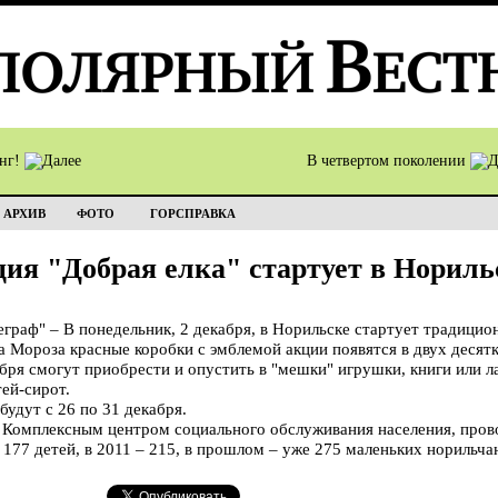
инг!
В четвертом поколении
АРХИВ
ФОТО
ГОРСПРАВКА
ия "Добрая елка" стартует в Нориль
аф" – В понедельник, 2 декабря, в Норильске стартует традицион
ороза красные коробки с эмблемой акции появятся в двух десятк
бря смогут приобрести и опустить в "мешки" игрушки, книги или ла
ей-сирот.
будут с 26 по 31 декабря.
я Комплексным центром социального обслуживания населения, прово
177 детей, в 2011 – 215, в прошлом – уже 275 маленьких норильча