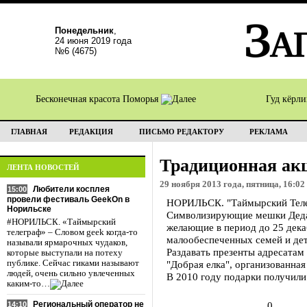
Понедельник
,
24 июня 2019 года
№6 (4675)
Бесконечная красота Поморья
Гуд кёрл
ГЛАВНАЯ
РЕДАКЦИЯ
ПИСЬМО РЕДАКТОРУ
РЕКЛАМА
Традиционная акц
ЛЕНТА НОВОСТЕЙ
29 ноября 2013 года, пятница, 16:02
Любители косплея
15:00
провели фестиваль GeekOn в
НОРИЛЬСК. "Таймырский Телегр
Норильске
Символизирующие мешки Деда М
#НОРИЛЬСК. «Таймырский
желающие в период до 25 дека
телеграф» – Словом geek когда-то
малообеспеченных семей и дет
называли ярмарочных чудаков,
Раздавать презенты адресатам 
которые выступали на потеху
публике. Сейчас гиками называют
"Добрая елка", организованна
людей, очень сильно увлеченных
В 2010 году подарки получили 
каким-то…
Региональный оператор не
0
14:10