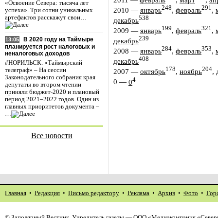
«Освоение Севера: тысяча лет
248
291
2010
—
январь
,
февраль
,
успеха». Три сотни уникальных
артефактов расскажут свои…
538
декабрь
199
321
2009
—
январь
,
февраль
,
239
В 2020 году на Таймыре
13:05
декабрь
планируется рост налоговых и
284
353
2008
—
январь
,
февраль
,
неналоговых доходов
408
декабрь
#НОРИЛЬСК. «Таймырский
178
204
телеграф» – На сессии
2007
—
октябрь
,
ноябрь
,
Законодательного собрания края
4
0
—
0
депутаты во втором чтении
приняли бюджет-2020 и плановый
период 2021–2022 годов. Один из
главных приоритетов документа –
…
Все новости
Главная
•
Редакция
•
Письмо редактору
•
Реклама
•
Архив
•
Фото
•
Гор
©
Заполярный Вестник
. Учредитель газеты — ООО «Медиакомпания «Северн