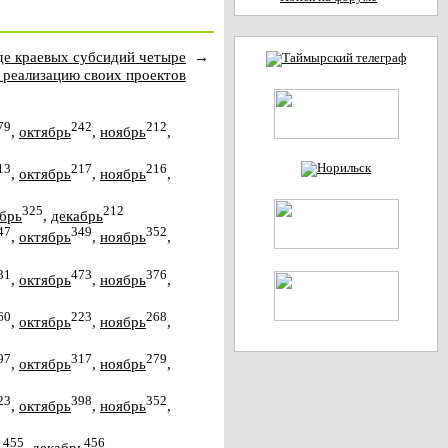
иде краевых субсидий четыре
→
 реализацию своих проектов
79
242
212
,
октябрь
,
ноябрь
,
13
217
216
,
октябрь
,
ноябрь
,
325
212
брь
,
декабрь
47
349
352
,
октябрь
,
ноябрь
,
31
473
376
,
октябрь
,
ноябрь
,
60
223
268
,
октябрь
,
ноябрь
,
97
317
279
,
октябрь
,
ноябрь
,
23
398
352
,
октябрь
,
ноябрь
,
455
456
ь
,
декабрь