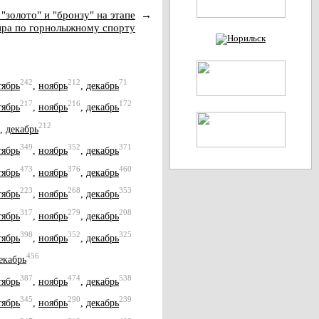
"золото" и "бронзу" на этапе
→
ира по горнолыжному спорту
242
212
71
тябрь
,
ноябрь
,
декабрь
217
216
172
тябрь
,
ноябрь
,
декабрь
212
,
декабрь
349
352
371
тябрь
,
ноябрь
,
декабрь
473
376
460
тябрь
,
ноябрь
,
декабрь
223
268
353
тябрь
,
ноябрь
,
декабрь
317
279
208
тябрь
,
ноябрь
,
декабрь
398
352
325
тябрь
,
ноябрь
,
декабрь
456
екабрь
387
474
538
тябрь
,
ноябрь
,
декабрь
345
290
239
тябрь
,
ноябрь
,
декабрь