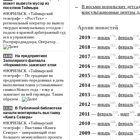
может вывезти мусор из
←
В восьми норильских детса
поселков Таймыра
консультационные центры д
#НОРИЛЬСК. «Таймырский
телеграф» – «РостТех» –
региональный оператор по вывозу
Архив новостей
твердых коммунальных отходов –
подало в краевой арбитражный суд
176
218
2019
—
иск к управлению
январь
,
февраль
Росприроднадзора. Оператор…
262
180
2018
—
январь
,
февраль
278
360
2017
На предприятиях
—
14:05
январь
,
февраль
Заполярного филиала
«Норникеля» зажигают елки
231
380
2016
—
январь
,
февраль
#НОРИЛЬСК. «Таймырский
207
345
2015
—
телеграф» – По традиции на
январь
,
февраль
предприятиях-передовиках в день
108
290
2014
—
выполнения плана устанавливают
январь
,
февраль
символ Нового года – елку и
279
314
2013
—
зажигают на ней гирлянды. Таким
январь
,
февраль
образом…
105
438
2012
—
январь
,
февраль
В Публичной библиотеке
13:25
133
340
2011
начали монтировать выставку
—
февраль
,
март
,
а
«Книга Севера»
248
291
2010
—
#НОРИЛЬСК. «Таймырский
январь
,
февраль
телеграф» – Выставка «Книга
199
321
2009
—
Севера» – завершающий этап
январь
,
февраль
большого межмузейного проекта