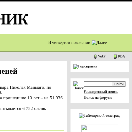
В четвертом поколении
WAP
PDA
леней
мыра Николая Маймаго, по
Расширенный поиск
й.
за прошедшие 10 лет – на 51 936
Поиск на форуме
читывается 6 752 оленя.