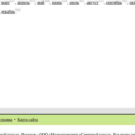
337
413
308
324
302
253
282
,
март
,
апрель
,
май
,
июнь
,
июль
,
август
,
сентябрь
,
ок
309
,
декабрь
справка
•
Карта сайта
ый город». Издатель - ООО «Медиакомпания «Северный город». Все права з