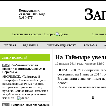
Понедельник
,
24 июня 2019 года
№6 (4675)
Бесконечная красота Поморья
С мечом 
ГЛАВНАЯ
РЕДАКЦИЯ
ПИСЬМО РЕДАКТОРУ
РЕКЛАМА
А
На Таймыре увел
ЛЕНТА НОВОСТЕЙ
16 января 2014 года, четверг, 12:00
Любители косплея
15:00
провели фестиваль GeekOn в
НОРИЛЬСК. "Таймырский Телег
Норильске
состоянию на 1 января 2014 г
#НОРИЛЬСК. «Таймырский
В сравнении с аналогичным пе
телеграф» – Словом geek когда-то
особей.
называли ярмарочных чудаков,
Самое большое количество олен
которые выступали на потеху
публике. Сейчас гиками называют
людей, очень сильно увлеченных
0
каким-то…
Региональный оператор не
14:10