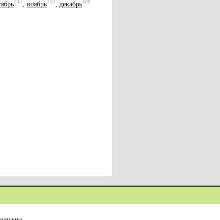
347
313
408
тябрь
,
ноябрь
,
декабрь
ащищены.