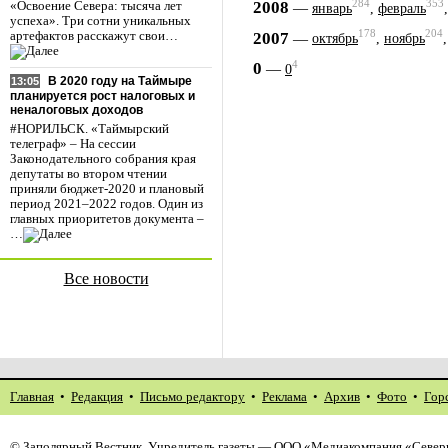
284
353
2008
—
«Освоение Севера: тысяча лет
январь
,
февраль
успеха». Три сотни уникальных
178
204
2007
—
артефактов расскажут свои…
октябрь
,
ноябрь
4
0
—
0
В 2020 году на Таймыре
13:05
планируется рост налоговых и
неналоговых доходов
#НОРИЛЬСК. «Таймырский
телеграф» – На сессии
Законодательного собрания края
депутаты во втором чтении
приняли бюджет-2020 и плановый
период 2021–2022 годов. Один из
главных приоритетов документа –
…
Все новости
Главная
•
Редакция
•
Письмо редактору
•
Реклама
•
Архив
•
Фото
•
Гор
©
Заполярный Вестник
. Учредитель газеты — ООО «Медиакомпания «Северн