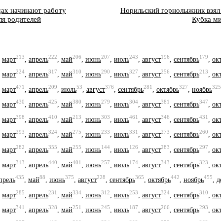
дах начинают работу
Норильский горнолыжник взял 
ля родителей
Кубка м
213
222
206
207
243
196
179
,
март
,
апрель
,
май
,
июнь
,
июль
,
август
,
сентябрь
,
ок
224
317
310
290
327
256
213
,
март
,
апрель
,
май
,
июнь
,
июль
,
август
,
сентябрь
,
ок
471
209
53
376
281
327
325
,
март
,
апрель
,
июль
,
август
,
сентябрь
,
октябрь
,
ноябрь
430
425
380
279
304
381
347
,
март
,
апрель
,
май
,
июнь
,
июль
,
август
,
сентябрь
,
ок
398
410
213
303
461
346
431
,
март
,
апрель
,
май
,
июнь
,
июль
,
август
,
сентябрь
,
ок
293
324
275
233
331
273
260
,
март
,
апрель
,
май
,
июнь
,
июль
,
август
,
сентябрь
,
ок
282
355
255
144
126
283
297
,
март
,
апрель
,
май
,
июнь
,
июль
,
август
,
сентябрь
,
ок
313
440
401
257
174
343
323
,
март
,
апрель
,
май
,
июнь
,
июль
,
август
,
сентябрь
,
ок
435
88
375
228
365
442
455
прель
,
май
,
июнь
,
август
,
сентябрь
,
октябрь
,
ноябрь
,
д
285
231
334
312
253
324
310
,
март
,
апрель
,
май
,
июнь
,
июль
,
август
,
сентябрь
,
ок
341
328
251
245
187
266
293
,
март
,
апрель
,
май
,
июнь
,
июль
,
август
,
сентябрь
,
ок