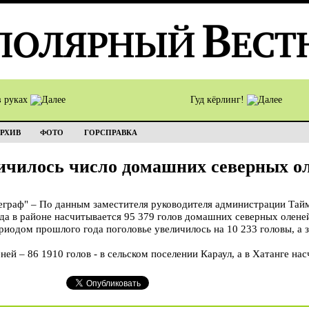
в руках
Гуд кёрлинг!
РХИВ
ФОТО
ГОРСПРАВКА
ичилось число домашних северных о
раф" – По данным заместителя руководителя администрации Тай
ода в районе насчитывается 95 379 голов домашних северных олене
риодом прошлого года поголовье увеличилось на 10 233 головы, а 
ей – 86 1910 голов - в сельском поселении Караул, а в Хатанге нас