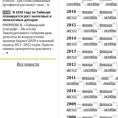
успеха». Три сотни уникальных
281
327
сентябрь
,
октябрь
,
ноябрь
артефактов расскажут свои…
231
380
2016
—
январь
,
февраль
В 2020 году на Таймыре
13:05
381
347
3
планируется рост налоговых и
август
,
сентябрь
,
октябрь
неналоговых доходов
207
345
2015
—
январь
,
февраль
#НОРИЛЬСК. «Таймырский
телеграф» – На сессии
346
431
4
август
,
сентябрь
,
октябрь
Законодательного собрания края
депутаты во втором чтении
108
290
2014
—
январь
,
февраль
приняли бюджет-2020 и плановый
273
260
2
август
,
сентябрь
,
октябрь
период 2021–2022 годов. Один из
главных приоритетов документа –
279
314
2013
—
январь
,
февраль
…
283
297
3
август
,
сентябрь
,
октябрь
105
438
2012
Все новости
—
январь
,
февраль
343
323
3
август
,
сентябрь
,
октябрь
133
340
2011
—
февраль
,
март
,
а
442
455
4
октябрь
,
ноябрь
,
декабрь
248
291
2010
—
январь
,
февраль
324
310
3
август
,
сентябрь
,
октябрь
199
321
2009
—
январь
,
февраль
266
293
3
август
,
сентябрь
,
октябрь
284
353
2008
—
январь
,
февраль