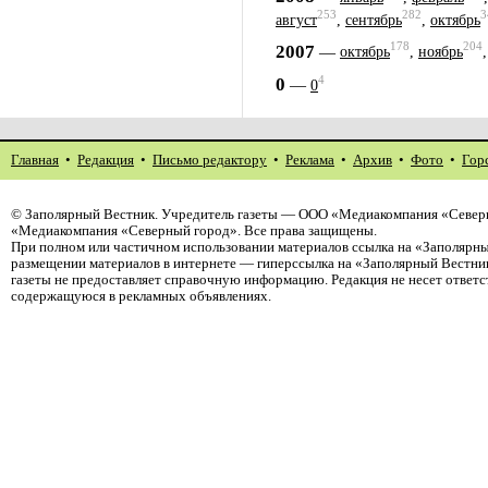
253
282
3
август
,
сентябрь
,
октябрь
178
204
2007
—
октябрь
,
ноябрь
4
0
—
0
Главная
•
Редакция
•
Письмо редактору
•
Реклама
•
Архив
•
Фото
•
Гор
©
Заполярный Вестник
. Учредитель газеты — ООО «Медиакомпания «Северн
«Медиакомпания «Северный город». Все права защищены.
При полном или частичном использовании материалов ссылка на «Заполярны
размещении материалов в интернете — гиперссылка на «Заполярный Вестник
газеты не предоставляет справочную информацию. Редакция не несет ответ
содержащуюся в рекламных объявлениях.