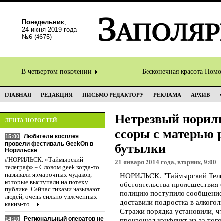
Понедельник
,
24 июня 2019 года
№6 (4675)
В четвертом поколении
Бесконечная красота Пом
ГЛАВНАЯ
РЕДАКЦИЯ
ПИСЬМО РЕДАКТОРУ
РЕКЛАМА
АРХИВ
Нетрезвый нориль
ЛЕНТА НОВОСТЕЙ
ссоры с матерью 
Любители косплея
15:00
провели фестиваль GeekOn в
бутылки
Норильске
#НОРИЛЬСК. «Таймырский
21 января 2014 года, вторник, 9:00
телеграф» – Словом geek когда-то
называли ярмарочных чудаков,
НОРИЛЬСК. "Таймырский Теле
которые выступали на потеху
обстоятельства происшествия 
публике. Сейчас гиками называют
полицию поступило сообщение 
людей, очень сильно увлеченных
доставили подростка в алкогол
каким-то…
Стражи порядка установили, ч
Региональный оператор не
14:10
произошел конфликт из-за тог