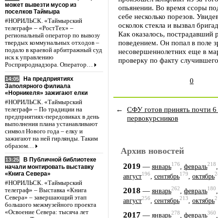
может вывезти мусор из
опьянении. Во время ссоры по
поселков Таймыра
себе несколько порезов. Увиде
#НОРИЛЬСК. «Таймырский
осколок стекла и вызвал бриг
телеграф» – «РостТех» –
Как оказалось, пострадавший 
региональный оператор по вывозу
поведением. Он попал в поле 
твердых коммунальных отходов –
подало в краевой арбитражный суд
несовершеннолетних еще в мар
иск к управлению
проверку по факту случившего
Росприроднадзора. Оператор…
На предприятиях
14:05
0
Заполярного филиала
«Норникеля» зажигают елки
#НОРИЛЬСК. «Таймырский
←
СФУ готов принять почти 6
телеграф» – По традиции на
предприятиях-передовиках в день
первокурсников
выполнения плана устанавливают
символ Нового года – елку и
зажигают на ней гирлянды. Таким
образом…
Архив новостей
В Публичной библиотеке
13:25
176
218
2019
—
январь
,
февраль
начали монтировать выставку
«Книга Севера»
196
179
2
август
,
сентябрь
,
октябрь
#НОРИЛЬСК. «Таймырский
262
180
2018
—
телеграф» – Выставка «Книга
январь
,
февраль
Севера» – завершающий этап
256
213
2
август
,
сентябрь
,
октябрь
большого межмузейного проекта
«Освоение Севера: тысяча лет
278
360
2017
—
январь
,
февраль