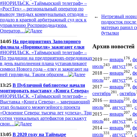
#НОРИЛЬСК. «Таймырский телеграф» –
«РостТех» – региональный оператор по
вывозу твердых коммунальных отходов –
←
Нетрезвый нори
подало в краевой арбитражный суд иск к
подросток после
управлению Росприроднадзора.
матерью ранил с
Оператор…
бутылки
14:05
На предприятиях Заполярного
Архив новостей
филиала «Норникеля» зажигают елки
#НОРИЛЬСК. «Таймырский телеграф» –
По традиции на предприятиях-передовиках
176
2019
—
январь
,
ф
в день выполнения плана устанавливают
243
196
июль
,
август
,
с
символ Нового года – елку и зажигают на
262
2018
—
январь
,
ф
ней гирлянды. Таким образом…
327
256
июль
,
август
,
с
13:25
В Публичной библиотеке начали
278
2017
—
январь
,
ф
монтировать выставку «Книга Севера»
281
сентябрь
,
октябрь
#НОРИЛЬСК. «Таймырский телеграф» –
231
2016
—
январь
,
ф
Выставка «Книга Севера» – завершающий
304
381
этап большого межмузейного проекта
июль
,
август
,
с
«Освоение Севера: тысяча лет успеха». Три
207
2015
—
январь
,
ф
сотни уникальных артефактов расскажут
461
346
июль
,
август
,
с
свои…
108
2014
—
январь
,
ф
331
273
13:05
В 2020 году на Таймыре
июль
,
август
,
с