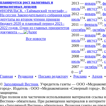
планируется рост налоговых и
279
2013
—
январь
,
ф
неналоговых доходов
126
283
июль
,
август
,
с
#НОРИЛЬСК. «Таймырский телеграф» –
105
2012
—
январь
,
ф
На сессии Законодательного собрания края
174
343
июль
,
август
,
с
депутаты во втором чтении приняли
133
бюджет-2020 и плановый период 2021–
2011
—
февраль
,
2022 годов. Один из главных приоритетов
365
сентябрь
,
октябрь
документа –…
248
2010
—
январь
,
ф
Все новости
253
324
июль
,
август
,
с
199
2009
—
январь
,
ф
187
266
июль
,
август
,
с
284
2008
—
январь
,
ф
302
253
июль
,
август
,
с
178
2007
—
октябрь
,
н
4
0
—
0
Главная
•
Редакция
•
Письмо редактору
•
Реклама
•
Архив
©
Заполярный Вестник
. Учредитель газеты — ООО «Медиаком
город». Издатель - ООО «Медиакомпания «Северный город». Вс
защищены.
При полном или частичном использовании материалов ссылка 
Вестник» обязательна. При размещении материалов в интернет
на «Заполярный Вестник» обязательна. Редакция газеты не пред