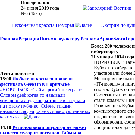
Понедельник
,
24 июня 2019 года
№6 (4675)
Бесконечная красота Поморья
Экстрим по ду
Главная
Редакция
Письмо редактору
Реклама
Архив
Фото
Гор
Более 200 человек 
киберспорту
21 января 2014 года
НОРИЛЬСК. "Таймы
Кубок по киберспор
участвовали более 
Лента новостей
Мероприятие было 
15:00
Любители косплея провели
«IT-прорыв» и при
фестиваль GeekOn в Норильске
спорта. Кубок опре
#НОРИЛЬСК. «Таймырский телеграф» –
Состязания прошли
Словом geek когда-то называли
стали команды First 
ярмарочных чудаков, которые выступали
Главная цель Кубко
на потеху публике. Сейчас гиками
компьютерного спор
называют людей, очень сильно увлеченных
подростков, выяви
каким-то…
сформировать сост
14:10
Региональный оператор не может
дисциплинам для у
вывезти мусор из поселков Таймыра